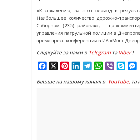
«К сожалению, за этот период в результ
Наибольшее количество дорожно-транспор
Соборном (235) районах», – прокоммент
управления патрульной полиции в Днепроп
время пресс-конференции в ИА «Мост Днепр
Слідкуйте за нами в
Telegram
та
Viber
!
F
X
P
L
T
W
V
S
a
i
i
e
h
i
k
e
Більше на нашому каналі в
YouTube,
та 
c
n
n
l
a
b
y
s
e
t
k
e
t
e
p
s
b
e
e
g
s
r
e
e
o
r
d
r
A
n
o
e
I
a
p
g
k
s
n
m
p
e
t
r