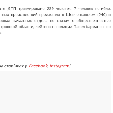
ате ДТП травмировано 289 человек, 7 человек погибло.
тных происшествий произошло в Шевченковском (240) и
ировал начальник отдела по связям с общественностью
етровской области, лейтенант полиции Павел Карманов во
».
M
на сторінках у
Facebook
,
Instagram
!