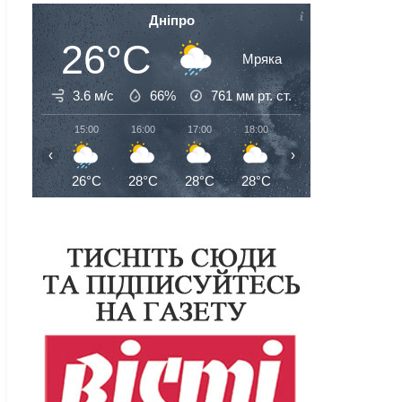
Дніпро
26°C
Мряка
3.6 м/с
66%
761
мм рт. ст.
15:00
16:00
17:00
18:00
19:00
20:00
‹
›
26°C
28°C
28°C
28°C
27°C
27°C