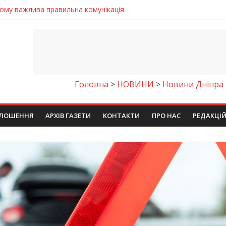
чому важлива правильна комунікація
 телемедичні центри на Дніпропетровщині
готовка до опалювального сезону
ровщині досліджують місце розташування легендарного монасти
9 серпня 2026 року
Головна
>
НОВИНИ
>
Новини Дніпра
ЛОШЕННЯ
АРХІВ ГАЗЕТИ
КОНТАКТИ
ПРО НАС
РЕДАКЦІ