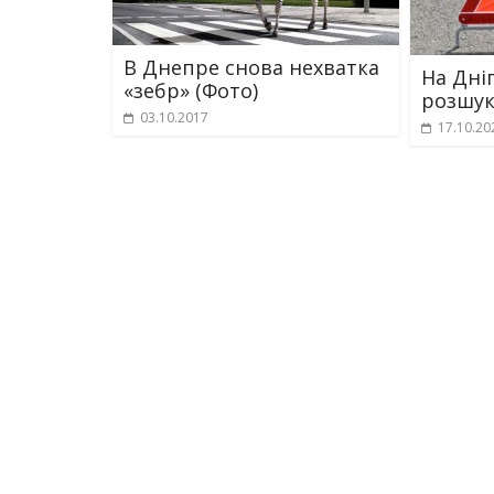
В Днепре снова нехватка
На Дні
«зебр» (Фото)
розшук
03.10.2017
17.10.20