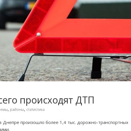
сего происходят ДТП
,
,
лемы
районы
статистика
 в Днепре произошло более 1,4 тыс. дорожно-транспортных
шими.