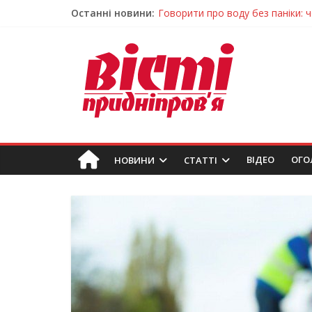
Останні новини:
Говорити про воду без паніки: 
Лікар – на екрані: Як працюють
У Дніпрі триває масштабна під
Пошуки тривають: на Дніпропет
Погода та прикмети на неділю, 
ВIДЕО
ОГО
НОВИНИ
СТАТТІ