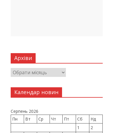
Архіви
Календар новин
Серпень 2026
Пн
Вт
Ср
Чт
Пт
Сб
Нд
1
2