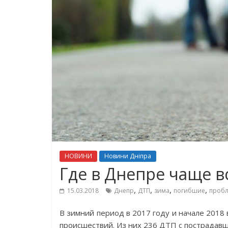
НОВИНИ
Новини Дніпра
Где в Днепре чаще в
,
,
,
,
15.03.2018
Днепр
ДТП
зима
погибшие
проб
В зимний период в 2017 году и начале 2018
происшествий. Из них 236 ДТП с пострадав