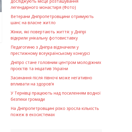
досліджують місце розташування
легендарного монастиря (Фото)
Ветерани Дніпропетровщини отримують
шанс на власне житло
Жінки, які повертають життя: у Дніпрі
відкрили унікальну фотовиставку
Педагогиню з Дніпра відзначили у
престижному всеукраїнському конкурсі
Дніпро стане головним центром молодіжних
проєктів та ініціатив України
Засинання після півночі може негативно
впливати на здоров’я
У Тернівці працюють над посиленням водної
безпеки громади
На Дніпропетровщині різко зросла кількість
пожеж в екосистемах