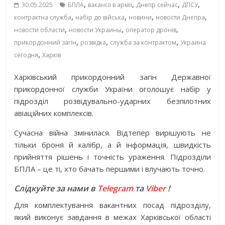
,
,
,
,
30.05.2025
БПЛА
вакансії в армії
Днепр сейчас
ДПСУ
,
,
,
,
контрактна служба
набір до війська
новини
новости Днепра
,
,
,
новости области
новости Украины
оператор дронів
,
,
,
прикордонний загін
розвідка
служба за контрактом
Украина
,
сегодня
Харків
Харківський прикордонний загін Державної
прикордонної служби України оголошує набір у
підрозділ розвідувально-ударних безпілотних
авіаційних комплексів.
Сучасна війна змінилася. Відтепер вирішують не
тільки броня й калібр, а й інформація, швидкість
прийняття рішень і точність ураження. Підрозділи
БПЛА – це ті, хто бачать першими і влучають точно.
Слідкуйте за нами в
Telegram
та
Viber
!
Для комплектування вакантних посад підрозділу,
який виконує завдання в межах Харківської області