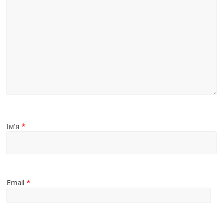
Ім'я
*
Email
*