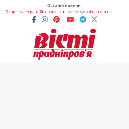
Останні новини:
Лікар – на екрані: Як працюють телемедичні центри на
Дніпропетровщині
У Дніпрі триває масштабна підготовка до опалювального
сезону
Пошуки тривають: на Дніпропетровщині досліджують місце
розташування легендарного монастиря (Фото)
Ветерани Дніпропетровщини отримують шанс на власне
житло
Говорити про воду без паніки: чому важлива правильна
комунікація