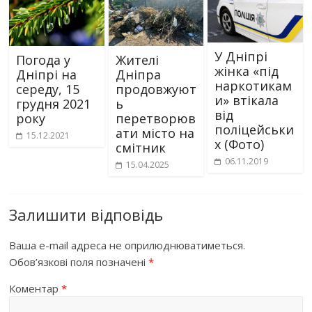
У Дніпрі
Погода у
Жителі
жінка «під
Дніпрі на
Дніпра
наркотикам
середу, 15
продовжуют
и» втікала
грудня 2021
ь
від
року
перетворюв
поліцейськи
ати місто на
15.12.2021
х (Фото)
смітник
06.11.2019
15.04.2025
Залишити відповідь
Ваша e-mail адреса не оприлюднюватиметься.
Обов’язкові поля позначені
*
Коментар
*