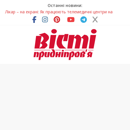
Останні новини:
Лікар – на екрані: Як працюють телемедичні центри на
Дніпропетровщині
У Дніпрі триває масштабна підготовка до опалювального
сезону
Пошуки тривають: на Дніпропетровщині досліджують місце
розташування легендарного монастиря (Фото)
Ветерани Дніпропетровщини отримують шанс на власне
житло
Говорити про воду без паніки: чому важлива правильна
комунікація