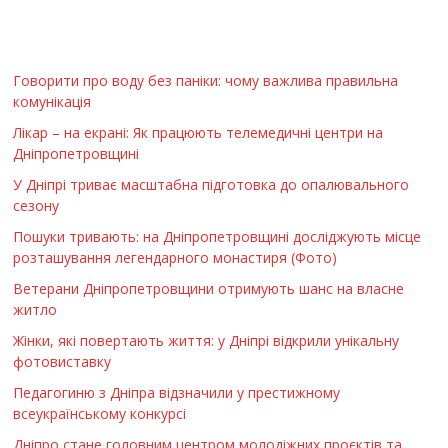
Говорити про воду без паніки: чому важлива правильна
комунікація
Лікар – на екрані: Як працюють телемедичні центри на
Дніпропетровщині
У Дніпрі триває масштабна підготовка до опалювального
сезону
Пошуки тривають: на Дніпропетровщині досліджують місце
розташування легендарного монастиря (Фото)
Ветерани Дніпропетровщини отримують шанс на власне
житло
Жінки, які повертають життя: у Дніпрі відкрили унікальну
фотовиставку
Педагогиню з Дніпра відзначили у престижному
всеукраїнському конкурсі
Дніпро стане головним центром молодіжних проєктів та