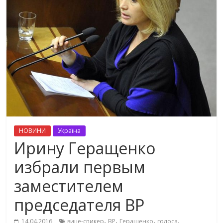
НОВИНИ
Україна
Ирину Геращенко
избрали первым
заместителем
председателя ВР
,
,
,
,
14.04.2016
вице-спикер
ВР
Геращенко
голоса