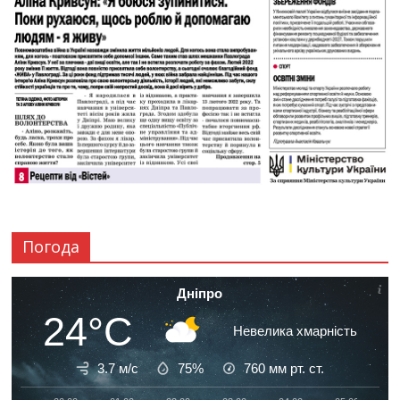
Погода
Дніпро
24°C
Невелика хмарність
3.7 м/с
75%
760
мм рт. ст.