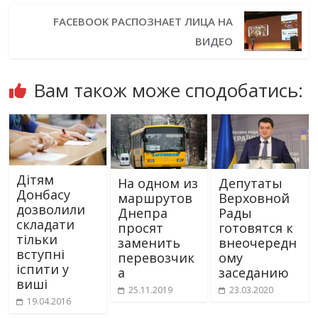
FACEBOOK РАСПОЗНАЕТ ЛИЦА НА
ВИДЕО
Вам також може сподобатись:
Дітям
На одном из
Депутаты
Донбасу
маршрутов
Верховной
дозволили
Днепра
Рады
складати
просят
готовятся к
тільки
заменить
внеочередн
вступні
перевозчик
ому
іспити у
а
заседанию
виші
25.11.2019
23.03.2020
19.04.2016