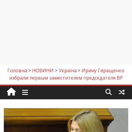
Головна
>
НОВИНИ
>
Україна
>
Ирину Геращенко
избрали первым заместителем председателя ВР