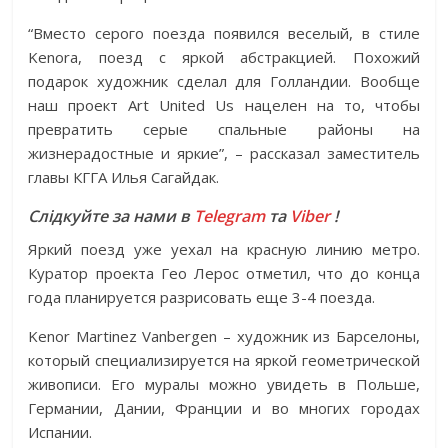
“Вместо серого поезда появился веселый, в стиле
Kenora, поезд с яркой абстракцией. Похожий
подарок художник сделал для Голландии. Вообще
наш проект Art United Us нацелен на то, чтобы
превратить серые спальные районы на
жизнерадостные и яркие”, – рассказал заместитель
главы КГГА Илья Сагайдак.
Слідкуйте за нами в
Telegram
та
Viber
!
Яркий поезд уже уехал на красную линию метро.
Куратор проекта Гео Лерос отметил, что до конца
года планируется разрисовать еще 3-4 поезда.
Kenor Martinez Vanbergen – художник из Барселоны,
который специализируется на яркой геометрической
живописи. Его муралы можно увидеть в Польше,
Германии, Дании, Франции и во многих городах
Испании.