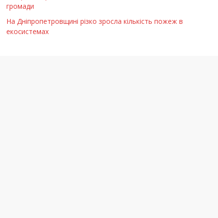
громади
На Дніпропетровщині різко зросла кількість пожеж в
екосистемах