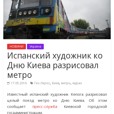
НОВИНИ
Україна
Испанский художник ко
Дню Киева разрисовал
метро
,
,
,
17.05.2016
Гео Лерос
Киев
метро
мурал
Известный испанский художник Kenorа разрисовал
целый поезд метро ко Дню Киева. Об этом
сообщает
пресс-служба
Киевской городской
госадминистрации.