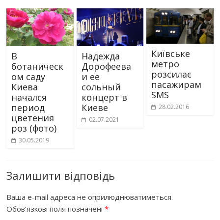
Київське
В
Надежда
метро
ботаническ
Дорофеева
розсилає
ом саду
и ее
пасажирам
Киева
сольный
SMS
начался
концерт в
период
Киеве
28.02.2016
цветения
02.07.2021
роз (фото)
30.05.2019
Залишити відповідь
Ваша e-mail адреса не оприлюднюватиметься.
Обов’язкові поля позначені
*