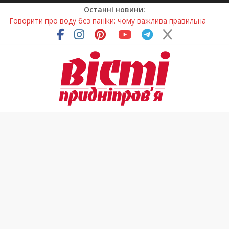
Останні новини:
Говорити про воду без паніки: чому важлива правильна
комунікація
Лікар – на екрані: Як працюють телемедичні центри на
Дніпропетровщині
У Дніпрі триває масштабна підготовка до опалювального
сезону
Пошуки тривають: на Дніпропетровщині досліджують місце
розташування легендарного монастиря (Фото)
Погода та прикмети на неділю, 9 серпня 2026 року