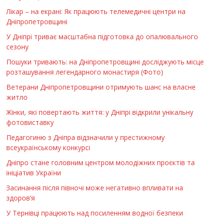
Лікар – на екрані: Як працюють телемедичні центри на
Дніпропетровщині
У Дніпрі триває масштабна підготовка до опалювального
сезону
Пошуки тривають: на Дніпропетровщині досліджують місце
розташування легендарного монастиря (Фото)
Ветерани Дніпропетровщини отримують шанс на власне
житло
Жінки, які повертають життя: у Дніпрі відкрили унікальну
фотовиставку
Педагогиню з Дніпра відзначили у престижному
всеукраїнському конкурсі
Дніпро стане головним центром молодіжних проєктів та
ініціатив України
Засинання після півночі може негативно впливати на
здоров’я
У Тернівці працюють над посиленням водної безпеки