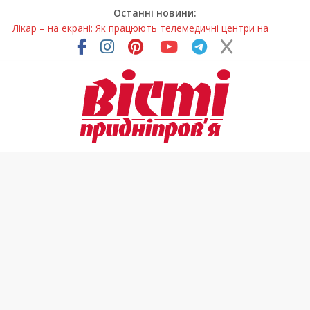
Останні новини:
Лікар – на екрані: Як працюють телемедичні центри на
Дніпропетровщині
У Дніпрі триває масштабна підготовка до опалювального
сезону
Пошуки тривають: на Дніпропетровщині досліджують місце
розташування легендарного монастиря (Фото)
Ветерани Дніпропетровщини отримують шанс на власне
житло
Говорити про воду без паніки: чому важлива правильна
комунікація