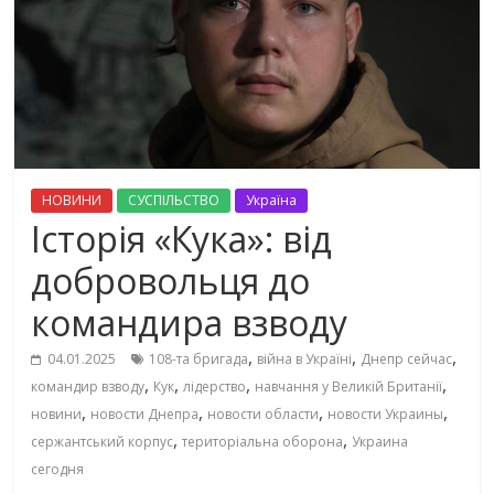
НОВИНИ
СУСПІЛЬСТВО
Україна
Історія «Кука»: від
добровольця до
командира взводу
,
,
,
04.01.2025
108-та бригада
війна в Україні
Днепр сейчас
,
,
,
,
командир взводу
Кук
лідерство
навчання у Великій Британії
,
,
,
,
новини
новости Днепра
новости области
новости Украины
,
,
сержантський корпус
територіальна оборона
Украина
сегодня