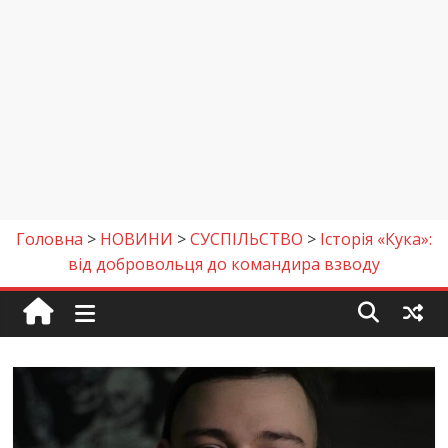
Головна
>
НОВИНИ
>
СУСПІЛЬСТВО
>
Історія «Кука»:
від добровольця до командира взводу