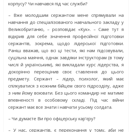
корпусу? Чи навчався під час служби?
– Вже молодшим сержантом мене спрямували на
навчання до спеціалізованого навчального закладу у
Великобританію, – розповідає «Кук». – Саме тут я
відкрив для себе значення професійної підготовки
сержантів, зокрема, щодо лідерської підготовки.
Раніш вважав, що всі ці тести, які нам підсовували,
суцільна маячня, однак завдяки інструкторам (в тому
числі й українським), які викладали курс лідерства, я
докорінно переоцінив своє ставлення до цього
предмету. Сержант – лідер, психолог, який має
спілкуватися з кожним бійцем свого підрозділу, адже
з ним йому воювати. Без цього командир не матиме
впевненості в особовому складі. Під час війни
сержант має все знати і навчати усьому солдата.
– Чи думаєте Ви про офіцерську кар’єру?
– У нас, сержантів, є переконання у тому, аби не