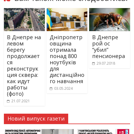
В Днепре на
Дніпропетр
В Днепре
левом
овщина
рой ос
берегу
отримала
“убил”
продолжает
понад 800
пенсионера
ся
ноутбуків
29.07.2018
реконструк
для
ция сквера:
дистанційно
как идут
го навчання
работы
03.05.2024
(фото)
21.07.2021
Новий випуск газети