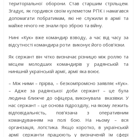
територіальної оборони. Став старшим стрільцем.
Згадує, як гордився своїм кулеметом РПК і намагався
допомагати побратимам, які не служили в армії та
майже нічого не знали про зброю та війну.
Нині «Кук» вже командир взводу, а час від часу за
відсутності командира роти
виконує його обов’язки.
Як сержант він чітко визначає різницю між роллю та
місцем молодших командирів у радянській та
нинішній українській армії, армії яка воює.
– Між ними – прірва, – безкомпромісно заявляє «Кук».
– Адже за радянської доби сержант – це була
людина ближче до офіцера, виконувала
вказівки. У
нас сержант – це основа підрозділу, на якому лежить
відповідальність, пов’язана з оперативним
командуванням на полі бою. На ньому – вся
організація, логістика. Якщо коротко, в українській
армії сержанти працюють у визначеній їм сфері