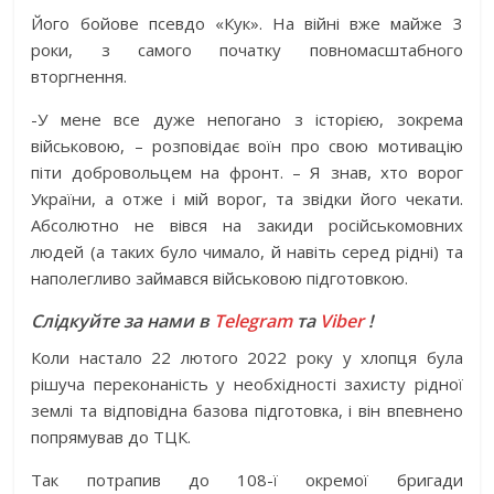
Його бойове псевдо «Кук». На війні вже майже 3
роки, з самого початку повномасштабного
вторгнення.
-У мене все дуже непогано з історією, зокрема
військовою, – розповідає воїн про свою мотивацію
піти добровольцем на фронт. – Я знав, хто ворог
України, а отже і мій ворог, та звідки його чекати.
Абсолютно не вівся на закиди російськомовних
людей (а таких було чимало, й навіть серед рідні) та
наполегливо займався військовою підготовкою.
Слідкуйте за нами в
Telegram
та
Viber
!
Коли настало 22 лютого 2022 року у хлопця була
рішуча переконаність у необхідності захисту рідної
землі та відповідна базова підготовка, і він впевнено
попрямував до ТЦК.
Так потрапив до 108-ї окремої бригади