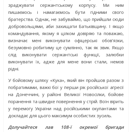
зраджувати сержантському корпусу. Ми ним
пишаємось і намагаємось бути гідними свого
братерства. Однак, не забуваймо, що прийшли сюди
добровольцями, аби захищати Батьківщину. І якщо
командування, якому я цілком довіряю та поважаю,
визначає мені виконувати офіцерські обов’язки,
безумовно робитиму це сумлінно, так як звик. Якщо
слід виконувати сержантські функції, залюбки
виконувати їх, адже для мене вони стали, немов
рідні.
У бойовому шляху «Кука», який він пройшов разом з
побратимами, важкі бої у перши рік російської агресії
на Донеччині, у районі Великої Новосілки, бойове
поранення та швидке повернення у стрій. Воїн вірить
у перемогу України над російськими окупантами та
докладає для цього максимум особистих зусиль.
Долучайтеся лав 108-ї окремої бригади