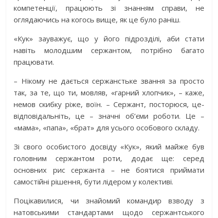
компетенції, працюють зі знанням справи, не
оглядаючись на когось вище, як це було раніш.
«Кук» зауважує, що у його підрозділі, аби стати
навіть молодшим сержантом, потрібно багато
працювати.
– Нікому не дається сержанстьке звання за просто
так, за те, що ти, мовляв, «гарний хлопчик», – каже,
немов скибку ріже, воїн. – Сержант, посторюся, це-
відповідальніть, це – значні об’єми роботи. Це –
«мама», «папа», «брат» для усього особового складу.
Зі свого особистого досвіду «Кук», який майже був
головним сержантом роти, додає ще: серед
основних рис сержанта – не боятися приймати
самостійні рішення, бути лідером у колективі.
Поцікавилися, чи знайомий командир взводу з
натовськими стандартами щодо сержантського