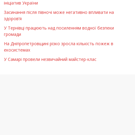
ініціатив України
Засинання після півночі може негативно впливати на
здоров’я
У Тернівці працюють над посиленням водної безпеки
громади
На Дніпропетровщині різко зросла кількість пожеж в
екосистемах
У Самарі провели незвичайний майстер-клас