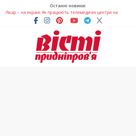
Останні новини:
Лікар – на екрані: Як працюють телемедичні центри на
Дніпропетровщині
У Дніпрі триває масштабна підготовка до опалювального
сезону
Пошуки тривають: на Дніпропетровщині досліджують місце
розташування легендарного монастиря (Фото)
Ветерани Дніпропетровщини отримують шанс на власне
житло
Говорити про воду без паніки: чому важлива правильна
комунікація