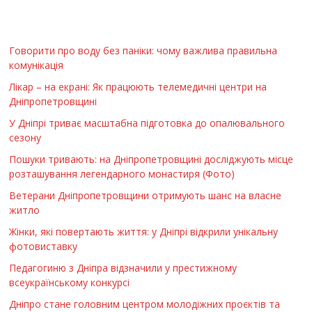
Говорити про воду без паніки: чому важлива правильна
комунікація
Лікар – на екрані: Як працюють телемедичні центри на
Дніпропетровщині
У Дніпрі триває масштабна підготовка до опалювального
сезону
Пошуки тривають: на Дніпропетровщині досліджують місце
розташування легендарного монастиря (Фото)
Ветерани Дніпропетровщини отримують шанс на власне
житло
Жінки, які повертають життя: у Дніпрі відкрили унікальну
фотовиставку
Педагогиню з Дніпра відзначили у престижному
всеукраїнському конкурсі
Дніпро стане головним центром молодіжних проєктів та