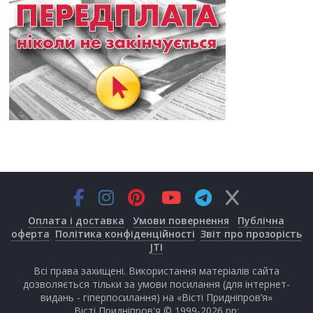
Оплата і доставка
Умови повернення
Публічна
оферта
Політика конфіденційності
Звіт про прозорість
JTI
Всі права захищені. Використання матеріалів сайта
дозволяється тільки за умови посилання (для інтернет-
видань - гіперпосилання) на «Вісті Придніпров’я»
Вісті Придніпров'я © 1999-2026 рр;