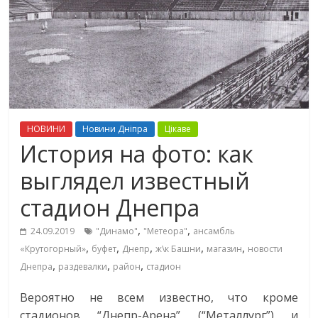
НОВИНИ
Новини Дніпра
Цікаве
История на фото: как
выглядел известный
стадион Днепра
,
,
24.09.2019
"Динамо"
"Метеора"
ансамбль
,
,
,
,
,
«Крутогорный»
буфет
Днепр
ж\к Башни
магазин
новости
,
,
,
Днепра
раздевалки
район
стадион
Вероятно не всем известно, что кроме
стадионов “Днепр-Арена” (“Металлург”) и