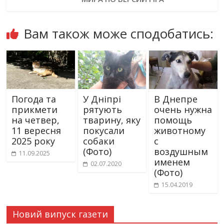
Вам також може сподобатись:
Погода та
У Дніпрі
В Днепре
прикмети
рятують
очень нужна
на четвер,
тварину, яку
помощь
11 вересня
покусали
животному
2025 року
собаки
с
(Фото)
воздушным
11.09.2025
именем
02.07.2020
(Фото)
15.04.2019
Новий випуск газети