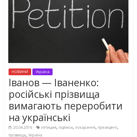
НОВИНИ
Україна
Іванов — Іваненко:
російські прізвища
вимагають переробити
на українські
,
,
,
,
20.04.2016
петиция
підписи
покарання
президент
,
прізвища
Україна