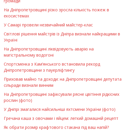
громади
На Дніпропетровщині різко зросла кількість пожеж в
екосистемах
У Самарі провели незвичайний майстер-клас
Світлові рішення майстрів із Дніпра визнали найкращими в
Україні
На Дніпропетровщині ліквідовують аварію на
магістральному водогоні
Спортсменка з Кам’янського встановила рекорд
Дніпропетровщини з пауерліфтингу
Приховав майно та доходи: на Дніпропетровщині депутата
сільради визнали винним
На Дніпропетровщині зафіксували рясне цвітіння рідкісних
рослин (фото)
У Дніпрі змагалися найсильніші яхтсмени України (фото)
Гречана каша з овочами і яйцем: легкий домашній рецепт
Як обрати розмір крафтового стакана під ваш напій?