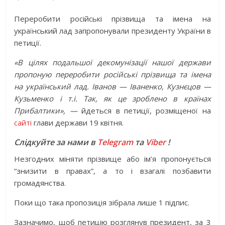
Переробити російські прізвища та імена на
український лад запропонували президенту України в
петиції.
«В цілях подальшої декомунізації нашої держави
пропоную переробити російські прізвища та імена
на український лад. Іванов — Іваненко, Кузнєцов —
Кузьменко і т.і. Так, як це зроблено в країнах
Прибалтики», —
йдеться в петиції, розміщеної на
сайті
глави держави 19 квітня.
Слідкуйте за нами в
Telegram
та
Viber
!
Незгодних міняти прізвище або ім’я пропонується
“знизити в правах”, а то і взагалі позбавити
громадянства.
Поки що така пропозиція зібрала лише 1 підпис.
Зазначимо, щоб петицію розглянув президент, за 3