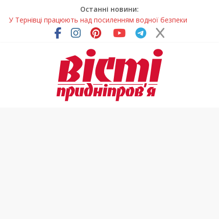
Останні новини:
У Тернівці працюють над посиленням водної безпеки
громади
На Дніпропетровщині різко зросла кількість пожеж в
екосистемах
У Самарі провели незвичайний майстер-клас
Світлові рішення майстрів із Дніпра визнали найкращими в
Україні
Засинання після півночі може негативно впливати на
здоров’я