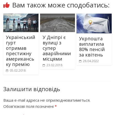
Вам також може сподобатись:
Український
У Дніпрі є
Укрпошта
гурт
вулиці з
виплатила
отримав
супер
80% пенсій
престижну
аварійними
за квітень
американсь
місцями
28.04.2022
ку премію
23.02.2018
05.02.2018
Залишити відповідь
Ваша e-mail адреса не оприлюднюватиметься.
Обов’язкові поля позначені
*