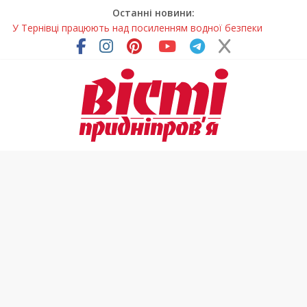
Останні новини:
У Тернівці працюють над посиленням водної безпеки
громади
На Дніпропетровщині різко зросла кількість пожеж в
екосистемах
У Самарі провели незвичайний майстер-клас
Світлові рішення майстрів із Дніпра визнали найкращими в
Україні
Засинання після півночі може негативно впливати на
здоров’я