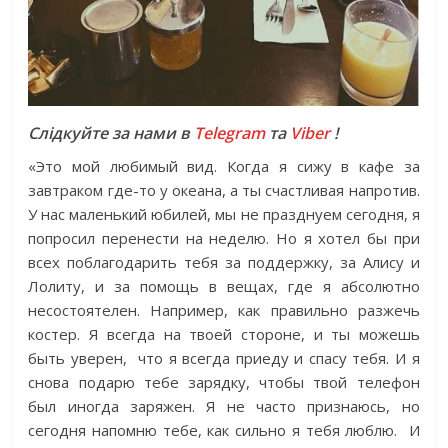
Слідкуйте за нами в
Telegram
та
Viber
!
«Это мой любимый вид. Когда я сижу в кафе за
завтраком где-то у океана, а ты счастливая напротив.
У нас маленький юбилей, мы не празднуем сегодня, я
попросил перенести на неделю. Но я хотел бы при
всех поблагодарить тебя за поддержку, за Алису и
Лолиту, и за помощь в вещах, где я абсолютно
несостоятелен. Например, как правильно разжечь
костер. Я всегда на твоей стороне, и ты можешь
быть уверен, что я всегда приеду и спасу тебя. И я
снова подарю тебе зарядку, чтобы твой телефон
был иногда заряжен. Я не часто признаюсь, но
сегодня напомню тебе, как сильно я тебя люблю. И