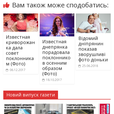
Вам також може сподобатись:
Известная
Відомий
Известная
криворожан
дніпрянин
днепрянка
ка дала
показав
порадовала
совет
зворушливі
поклоннико
поклонника
фото доньки
в осенним
м (Фото)
25.06.2018
образом
06.12.2017
(Фото)
18.10.2017
Новий випуск газети