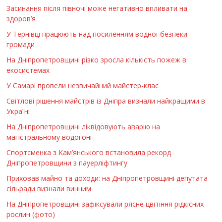
Засинання після півночі може негативно впливати на
здоров’я
У Тернівці працюють над посиленням водної безпеки
громади
На Дніпропетровщині різко зросла кількість пожеж в
екосистемах
У Самарі провели незвичайний майстер-клас
Світлові рішення майстрів із Дніпра визнали найкращими в
Україні
На Дніпропетровщині ліквідовують аварію на
магістральному водогоні
Спортсменка з Кам’янського встановила рекорд
Дніпропетровщини з пауерліфтингу
Приховав майно та доходи: на Дніпропетровщині депутата
сільради визнали винним
На Дніпропетровщині зафіксували рясне цвітіння рідкісних
рослин (фото)