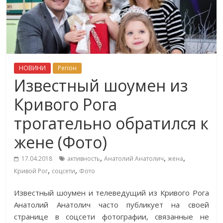
НОВИНИ
Регіон
Известный шоумен из
Кривого Рога
трогательно обратился к
жене (Фото)
,
,
,
17.04.2018
активность
Анатолий Анатолич
жена
,
,
Кривой Рог
соцсети
Фото
Известный шоумен и телеведущий из Кривого Рога
Анатолий Анатолич часто публикует на своей
странице в соцсети фотографии, связанные не