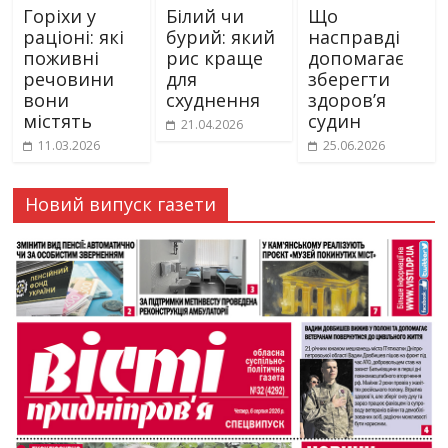
Горіхи у
Білий чи
Що
раціоні: які
бурий: який
насправді
поживні
рис краще
допомагає
речовини
для
зберегти
вони
схуднення
здоров’я
містять
судин
21.04.2026
11.03.2026
25.06.2026
Новий випуск газети