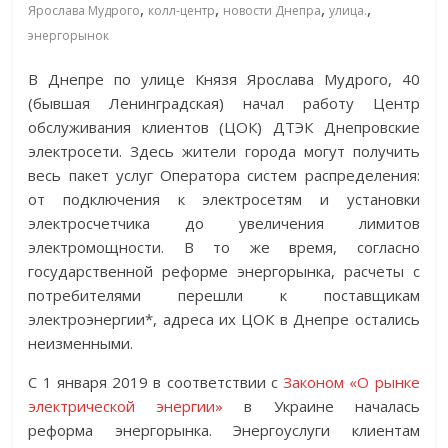
,
,
,
,
Ярослава Мудрого
колл-центр
новости Днепра
улица.
энергорынок
В Днепре по улице Князя Ярослава Мудрого, 40
(бывшая Ленинградская) начал работу Центр
обслуживания клиентов (ЦОК) ДТЭК Днепровские
электросети. Здесь жители города могут получить
весь пакет услуг Оператора систем распределения:
от подключения к электросетям и установки
электросчетчика до увеличения лимитов
электромощности. В то же время, согласно
государственной реформе энергорынка, расчеты с
потребителями перешли к поставщикам
электроэнергии*, адреса их ЦОК в Днепре остались
неизменными.
С 1 января 2019 в соответствии с
Законом «О рынке
электрической энергии»
в Украине началась
реформа энергорынка. Энергоуслуги клиентам