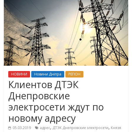
НОВИНИ
Новини Дніпра
РЕГІОН
Клиентов ДТЭК
Днепровские
электросети ждут по
новому адресу
,
,
05.03.2019
адрес
ДТЭК Днепровские электросети
Князя