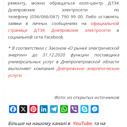
ремонту, можно обращаться колл-центр ДТЭК
Днепровские электросети по
телефону (056/066/067) 790 99 00. Либо оставлять
заявки в личных сообщениях на
официальной
странице ДТЭК Днепровские электросети
в
социальной сети Facebook.
* В соответствии с Законом «О рынке электрической
энергии» до 31.12.2020 функции поставщика
универсальных услуг в Днепропетровской области
выполняет компания
Днепровские энергетические
услуги
.
Фото: из открытых источников
F
X
P
L
T
W
V
S
M
a
i
i
e
h
i
k
e
Більше на нашому каналі в
YouTube,
та на
c
n
n
l
a
b
y
s