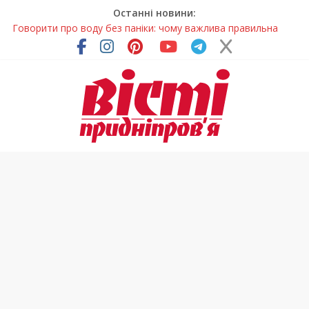
Останні новини:
Говорити про воду без паніки: чому важлива правильна
комунікація
Лікар – на екрані: Як працюють телемедичні центри на
Дніпропетровщині
У Дніпрі триває масштабна підготовка до опалювального
сезону
Пошуки тривають: на Дніпропетровщині досліджують місце
розташування легендарного монастиря (Фото)
Погода та прикмети на неділю, 9 серпня 2026 року