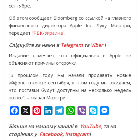
сентябре.
Об этом сообщает Bloomberg со ссылкой на главного
финансового директора Apple Inc. Луку Маэстри,
передает
“РБК-Украина”
.
Слідкуйте за нами в
Telegram
та
Viber
!
Издание отмечает, что официально в Apple не
объясняют причины отсрочки.
“В прошлом году мы начали продавать новые
айфоны в конце сентября, в этом году мы ожидаем,
что поставки будут доступны на несколько недель
позже”, – сказал Маэстри.
F
X
P
L
T
W
V
S
M
a
i
i
e
h
i
k
e
Більше на нашому каналі в
YouTube,
та на
c
n
n
l
a
b
y
s
сторінках у
Facebook
,
Instagram
!
e
t
k
e
t
e
p
s