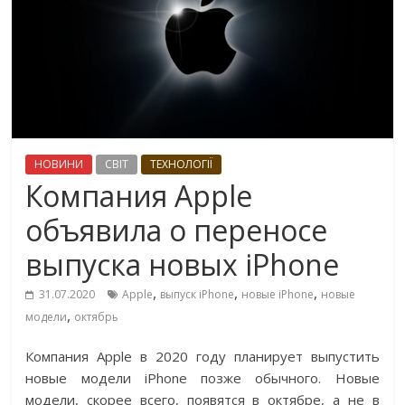
НОВИНИ
СВІТ
ТЕХНОЛОГІЇ
Компания Apple
объявила о переносе
выпуска новых iPhone
,
,
,
31.07.2020
Apple
выпуск iPhone
новые iPhone
новые
,
модели
октябрь
Компания Apple в 2020 году планирует выпустить
новые модели iPhone позже обычного. Новые
модели, скорее всего, появятся в октябре, а не в