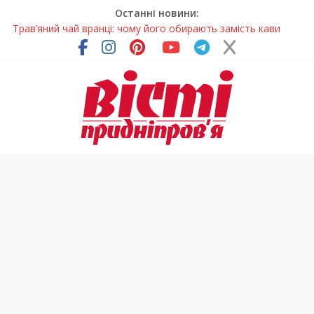
Останні новини:
В Україні змінили форму ветеринарних паспортів для
домашніх тварин
На Дніпропетровщині до суду передали резонансну справу
У Дніпропетровській області розпочалася осіння міграція
птахів
На Дніпропетровщині вводять сезонну заборону на вилов
річкових раків
Трав’яний чай вранці: чому його обирають замість кави