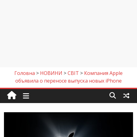
Головна
>
НОВИНИ
>
СВІТ
>
Компания Apple
объявила о переносе выпуска новых iPhone