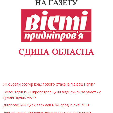
Як обрати розмір крафтового стакана під ваш напій?
Волонтерів із Дніпропетровщини відзначили за участь у
гуманітарних місіях
Дніпровський цирк отримав міжнародне визнання
Для школярів Дніпропетровщини стане доступним