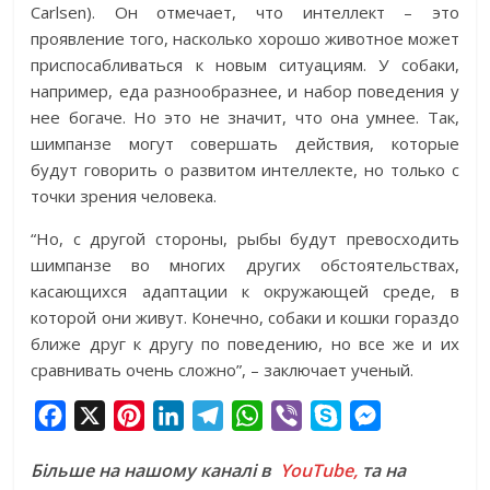
Carlsen). Он отмечает, что интеллект – это
проявление того, насколько хорошо животное может
приспосабливаться к новым ситуациям. У собаки,
например, еда разнообразнее, и набор поведения у
нее богаче. Но это не значит, что она умнее. Так,
шимпанзе могут совершать действия, которые
будут говорить о развитом интеллекте, но только с
точки зрения человека.
“Но, с другой стороны, рыбы будут превосходить
шимпанзе во многих других обстоятельствах,
касающихся адаптации к окружающей среде, в
которой они живут. Конечно, собаки и кошки гораздо
ближе друг к другу по поведению, но все же и их
сравнивать очень сложно”, – заключает ученый.
F
X
P
L
T
W
V
S
M
a
i
i
e
h
i
k
e
Більше на нашому каналі в
YouTube,
та на
c
n
n
l
a
b
y
s