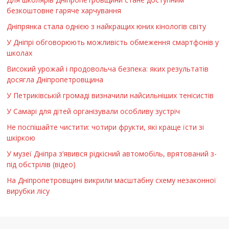
безкоштовне гаряче харчування
Дніпрянка стала однією з найкращих юних кінологів світу
У Дніпрі обговорюють можливість обмеження смартфонів у
школах
Високий урожай і продовольча безпека: яких результатів
досягла Дніпропетровщина
У Петриківській громаді визначили найсильніших тенісистів
У Самарі для дітей організували особливу зустріч
Не поспішайте чистити: чотири фрукти, які краще їсти зі
шкіркою
У музеї Дніпра з’явився рідкісний автомобіль, врятований з-
під обстрілів (відео)
На Дніпропетровщині викрили масштабну схему незаконної
вирубки лісу