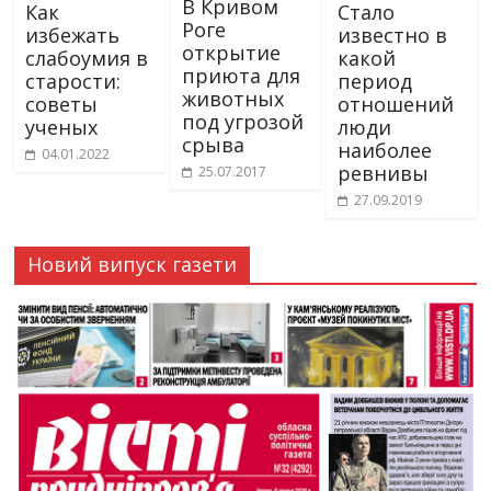
В Кривом
Как
Стало
Роге
избежать
известно в
открытие
слабоумия в
какой
приюта для
старости:
период
животных
советы
отношений
под угрозой
ученых
люди
срыва
наиболее
04.01.2022
ревнивы
25.07.2017
27.09.2019
Новий випуск газети