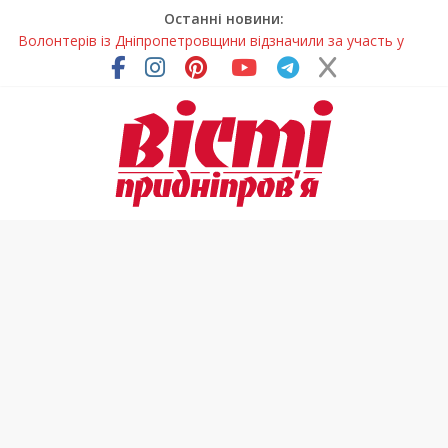
Останні новини:
Волонтерів із Дніпропетровщини відзначили за участь у
гуманітарних місіях
Дніпровський цирк отримав міжнародне визнання
Для школярів Дніпропетровщини стане доступним
безкоштовне гаряче харчування
Дніпрянка стала однією з найкращих юних кінологів світу
Як обрати розмір крафтового стакана під ваш напій?