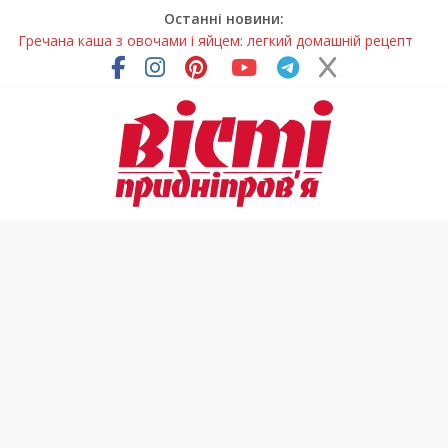
Останні новини:
Гречана каша з овочами і яйцем: легкий домашній рецепт
Як обрати розмір крафтового стакана під ваш напій?
Волонтерів із Дніпропетровщини відзначили за участь у
гуманітарних місіях
Дніпровський цирк отримав міжнародне визнання
У Дніпрі змагалися найсильніші яхтсмени України (фото)