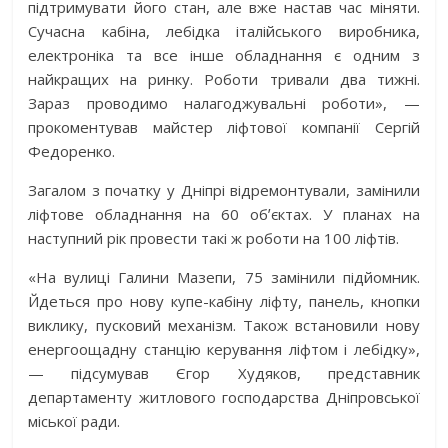
підтримувати його стан, але вже настав час міняти.
Сучасна кабіна, лебідка італійського виробника,
електроніка та все інше обладнання є одним з
найкращих на ринку. Роботи тривали два тижні.
Зараз проводимо налагоджувальні роботи», —
прокоментував майстер ліфтової компанії Сергій
Федоренко.
Загалом з початку у Дніпрі відремонтували, замінили
ліфтове обладнання на 60 обʼєктах. У планах на
наступний рік провести такі ж роботи на 100 ліфтів.
«На вулиці Галини Мазепи, 75 замінили підйомник.
Йдеться про нову купе-кабіну ліфту, панель, кнопки
виклику, пусковий механізм. Також встановили нову
енергоощадну станцію керування ліфтом і лебідку»,
— підсумував Єгор Худяков, представник
департаменту житлового господарства Дніпровської
міської ради.