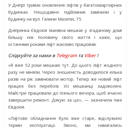
У Дніпрі триває оновлення ліфтів у багатоквартирних
будинках. Нещодавно підйомник замінили і у
будинку на вул. Галини Мазепи, 75.
Дніпрянка Євдокія Іванівна мешкає у згаданому домі
більшу ніж половину свого життя і каже, що
останніми роками ліфт жахливо працював.
Слідкуйте за нами в
Telegram
та
Viber
!
«Я вже 52 роки мешкаю тут. До цього ліфт жодного
разу не міняли. Через зношеність доводилося кілька
разів на рік замінювати мотор. Тепер же новий ліфт
працює без перебоїв. Усі мешканці задоволені.
Майстри працювали до пізнього вечора, щоб вчасно
завершити ремонт. Дякую за це», — зазначила пані
Євдокія.
«Ліфтове обладнання було вже старе, відслужило
термін експлуатації. Звісно, ми намагались