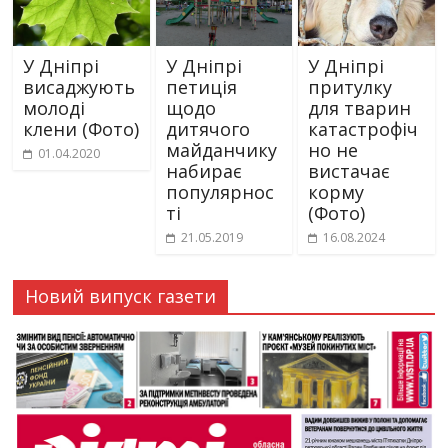
У Дніпрі
У Дніпрі
У Дніпрі
висаджують
петиція
притулку
молоді
щодо
для тварин
клени (Фото)
дитячого
катастрофіч
майданчику
но не
01.04.2020
набирає
вистачає
популярнос
корму
ті
(Фото)
21.05.2019
16.08.2024
Новий випуск газети