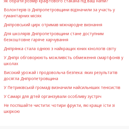
Як обрати розмір крафтового стакана під ваш напій?
Волонтерів із Дніпропетровщини відзначили за участь у
гуманітарних місіях
Дніпровський цирк отримав міжнародне визнання
Для школярів Дніпропетровщини стане доступним
безкоштовне гаряче харчування
Дніпрянка стала однією з найкращих юних кінологів світу
У Дніпрі обговорюють можливість обмеження смартфонів у
школах
Високий урожай і продовольча безпека: яких результатів
досягла Дніпропетровщина
У Петриківській громаді визначили найсильніших тенісистів
У Самарі для дітей організували особливу зустріч
Не поспішайте чистити: чотири фрукти, які краще їсти зі
шкіркою