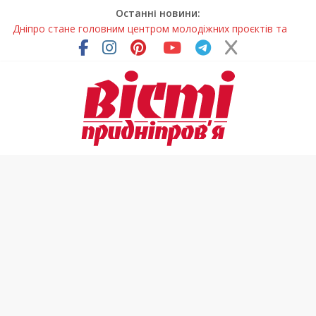
Останні новини:
Дніпро стане головним центром молодіжних проєктів та
ініціатив України
Засинання після півночі може негативно впливати на
здоров’я
У Тернівці працюють над посиленням водної безпеки
громади
На Дніпропетровщині різко зросла кількість пожеж в
екосистемах
Педагогиню з Дніпра відзначили у престижному
всеукраїнському конкурсі