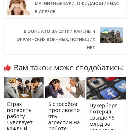
МАГНИТНЫЕ БУРИ, ОЖИДАЮЩИЕ НАС
В АПРЕЛЕ
В ЗОНЕ АТО ЗА СУТКИ РАНЕНЫ 4
УКРАИНСКИХ ВОЕННЫХ, ПОГИБШИХ
НЕТ
Вам також може сподобатись:
Страх
5 способов
Цукерберг
потерять
противосто
потерял
работу
ять
свыше $6
чувствует
агрессии на
млрд за
каждый
работе
несколько