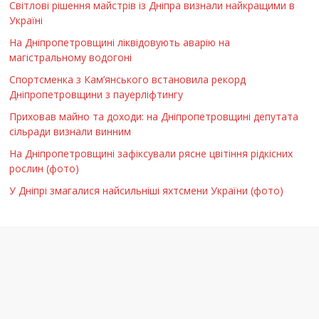
Світлові рішення майстрів із Дніпра визнали найкращими в
Україні
На Дніпропетровщині ліквідовують аварію на
магістральному водогоні
Спортсменка з Кам’янського встановила рекорд
Дніпропетровщини з пауерліфтингу
Приховав майно та доходи: на Дніпропетровщині депутата
сільради визнали винним
На Дніпропетровщині зафіксували рясне цвітіння рідкісних
рослин (фото)
У Дніпрі змагалися найсильніші яхтсмени України (фото)