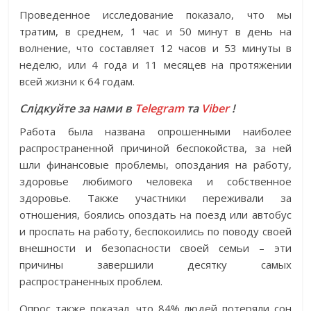
Проведенное исследование показало, что мы
тратим, в среднем, 1 час и 50 минут в день на
волнение, что составляет 12 часов и 53 минуты в
неделю, или 4 года и 11 месяцев на протяжении
всей жизни к 64 годам.
Слідкуйте за нами в
Telegram
та
Viber
!
Работа была названа опрошенными наиболее
распространенной причиной беспокойства, за ней
шли финансовые проблемы, опоздания на работу,
здоровье любимого человека и собственное
здоровье. Также участники переживали за
отношения, боялись опоздать на поезд или автобус
и проспать на работу, беспокоились по поводу своей
внешности и безопасности своей семьи – эти
причины завершили десятку самых
распространенных проблем.
Опрос также показал, что 84% людей потеряли сон