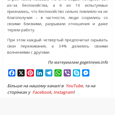
из-за беспокойства, а 6 из 10 испытуемых
признались, что беспокойство сильно повлияло на их
благополучие – в частности, люди ссорились со
своими близкими, разрывали отношения и даже
теряли работу.
При этом каждый четвертый предпочитал скрывать
свои переживания, а 34% делились своими
волнениями с другими.
По материалам gogetnews.info
F
X
P
L
T
W
V
S
M
a
i
i
e
h
i
k
e
Більше на нашому каналі в
YouTube,
та на
c
n
n
l
a
b
y
s
сторінках у
Facebook
,
Instagram
!
e
t
k
e
t
e
p
s
b
e
e
g
s
r
e
e
o
r
d
r
A
n