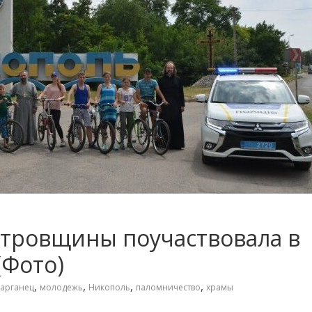
тровщины поучаствовала в
(Фото)
,
,
,
,
арганец
молодежь
Никополь
паломничество
храмы