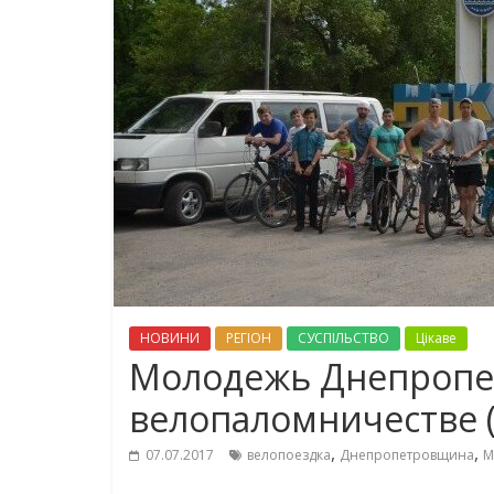
НОВИНИ
РЕГІОН
СУСПІЛЬСТВО
Цікаве
Молодежь Днепропе
велопаломничестве 
,
,
07.07.2017
велопоездка
Днепропетровщина
М