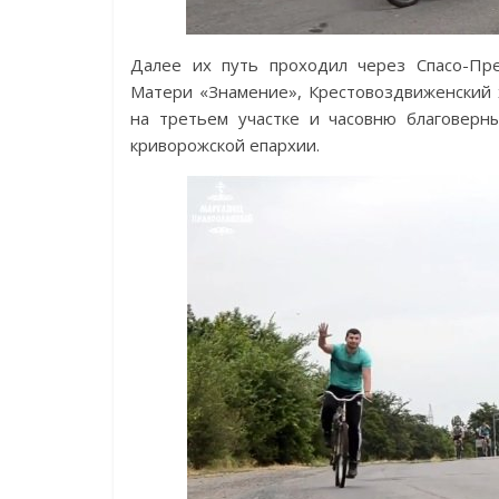
Далее их путь проходил через Спасо-Пр
Матери «Знамение», Крестовоздвиженский 
на третьем участке и часовню благоверн
криворожской епархии.