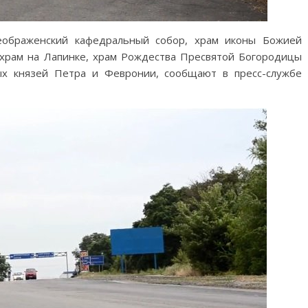
еображенский кафедральный собор, храм иконы Божией
храм на Лапинке, храм Рождества Пресвятой Богородицы
ых князей Петра и Февронии, сообщают в пресс-службе