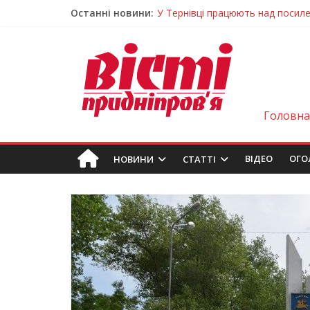
Останні новини:
У Тернівці працюють над посил
На Дніпропетровщині різко зрос
У Самарі провели незвичайний 
Світлові рішення майстрів із Дн
Засинання після півночі може н
Головна
ВIДЕО
ОГО
НОВИНИ
СТАТТІ