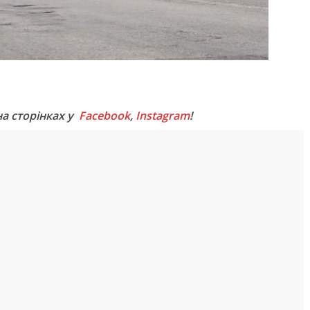
M
на сторінках у
Facebook
,
Instagram
!