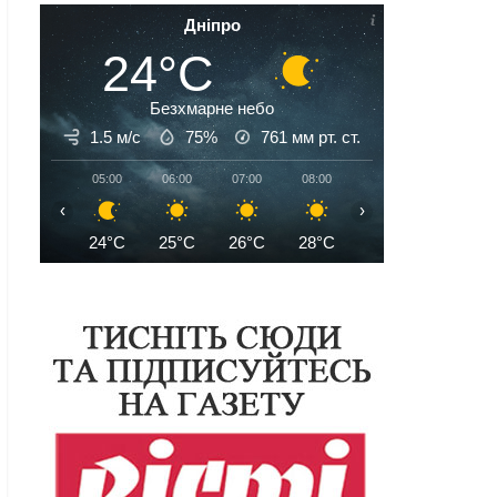
Дніпро
24°C
Безхмарне небо
1.5 м/с
75%
761
мм рт. ст.
05:00
06:00
07:00
08:00
09:00
10:00
‹
›
24°C
25°C
26°C
28°C
30°C
32°C