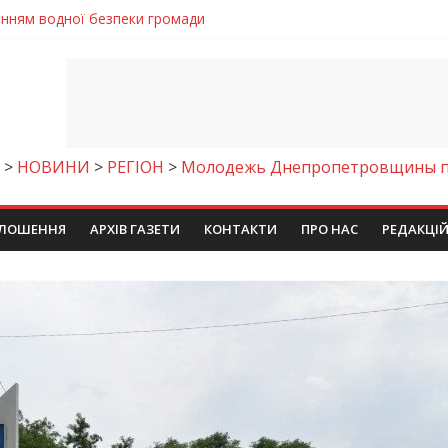
енням водної безпеки громади
ла кількість пожеж в екосистемах
майстер-клас
іпра визнали найкращими в Україні
егативно впливати на здоров’я
>
НОВИНИ
>
РЕГІОН
>
Молодежь Днепропетровщины по
ЛОШЕННЯ
АРХІВ ГАЗЕТИ
КОНТАКТИ
ПРО НАС
РЕДАКЦІ