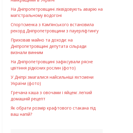
На Дніпропетровщині ліквідовують аварію на
магістральному водогоні
Спортсменка з Кам’янського встановила
рекорд Дніпропетровщини з пауерліфтингу
Приховав майно та доходи: на
Дніпропетровщині депутата сільради
визнали винним
На Дніпропетровщині зафіксували рясне
цвітіння рідкісних рослин (фото)
У Дніпрі змагалися найсильніші яхтсмени
України (фото)
Гречана каша з овочами і яйцем: легкий
домашній рецепт
Як обрати розмір крафтового стакана під
ваш напій?