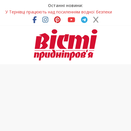
Останні новини:
У Тернівці працюють над посиленням водної безпеки
громади
На Дніпропетровщині різко зросла кількість пожеж в
екосистемах
У Самарі провели незвичайний майстер-клас
Світлові рішення майстрів із Дніпра визнали найкращими в
Україні
Засинання після півночі може негативно впливати на
здоров’я