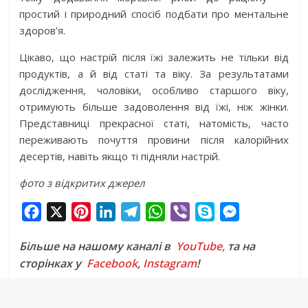
простий і природний спосіб подбати про ментальне
здоров’я.
Цікаво, що настрій після їжі залежить не тільки від
продуктів, а й від статі та віку. За результатами
дослідження, чоловіки, особливо старшого віку,
отримують більше задоволення від їжі, ніж жінки.
Представниці прекрасної статі, натомість, часто
переживають почуття провини після калорійних
десертів, навіть якщо ті підняли настрій.
фото з відкритих джерел
F
X
P
L
T
W
V
S
M
a
i
i
e
h
i
k
e
Більше на нашому каналі в
YouTube,
та на
c
n
n
l
a
b
y
s
сторінках у
Facebook
,
Instagram
!
e
t
k
e
t
e
p
s
b
e
e
g
s
r
e
e