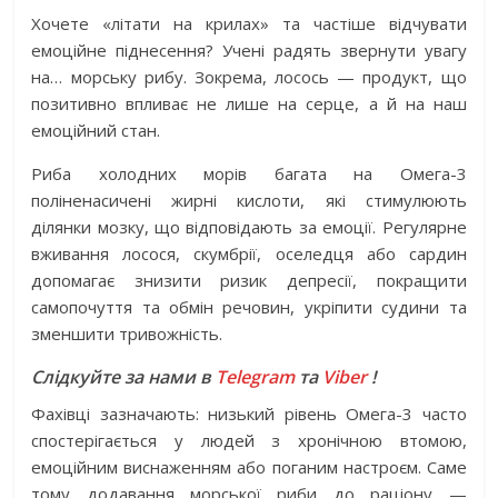
Хочете «літати на крилах» та частіше відчувати
емоційне піднесення? Учені радять звернути увагу
на… морську рибу. Зокрема, лосось — продукт, що
позитивно впливає не лише на серце, а й на наш
емоційний стан.
Риба холодних морів багата на Омега-3
поліненасичені жирні кислоти, які стимулюють
ділянки мозку, що відповідають за емоції. Регулярне
вживання лосося, скумбрії, оселедця або сардин
допомагає знизити ризик депресії, покращити
самопочуття та обмін речовин, укріпити судини та
зменшити тривожність.
Слідкуйте за нами в
Telegram
та
Viber
!
Фахівці зазначають: низький рівень Омега-3 часто
спостерігається у людей з хронічною втомою,
емоційним виснаженням або поганим настроєм. Саме
тому додавання морської риби до раціону —