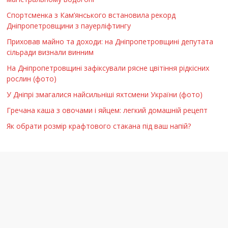
Спортсменка з Кам’янського встановила рекорд
Дніпропетровщини з пауерліфтингу
Приховав майно та доходи: на Дніпропетровщині депутата
сільради визнали винним
На Дніпропетровщині зафіксували рясне цвітіння рідкісних
рослин (фото)
У Дніпрі змагалися найсильніші яхтсмени України (фото)
Гречана каша з овочами і яйцем: легкий домашній рецепт
Як обрати розмір крафтового стакана під ваш напій?