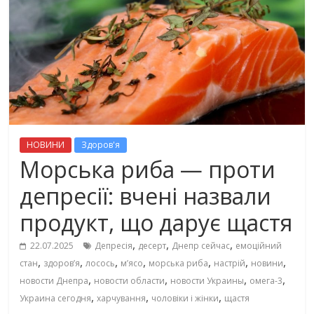
НОВИНИ
Здоров'я
Морська риба — проти
депресії: вчені назвали
продукт, що дарує щастя
,
,
,
22.07.2025
Депресія
десерт
Днепр сейчас
емоційний
,
,
,
,
,
,
,
стан
здоров’я
лосось
м’ясо
морська риба
настрій
новини
,
,
,
,
новости Днепра
новости области
новости Украины
омега-3
,
,
,
Украина сегодня
харчування
чоловіки і жінки
щастя