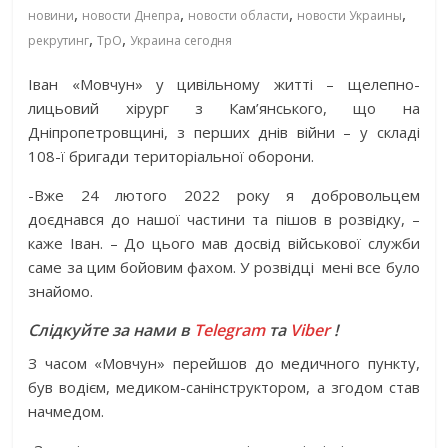
,
,
,
,
новини
новости Днепра
новости области
новости Украины
,
,
рекрутинг
ТрО
Украина сегодня
Іван «Мовчун» у цивільному житті – щелепно-
лицьовий хірург з Кам’янського, що на
Дніпропетровщині, з перших днів війни – у складі
108-ї бригади територіальної оборони.
-Вже 24 лютого 2022 року я добровольцем
доєднався до нашої частини та пішов в розвідку, –
каже Іван. – До цього мав досвід військової служби
саме за цим бойовим фахом. У розвідці
мені все було
знайомо.
Слідкуйте за нами в
Telegram
та
Viber
!
З часом «Мовчун» перейшов до медичного пункту,
був водієм, медиком-санінструктором, а згодом став
начмедом.