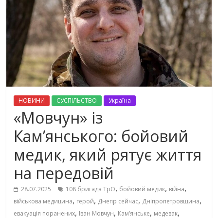
НОВИНИ
СУСПІЛЬСТВО
Україна
«Мовчун» із
Кам’янського: бойовий
медик, який рятує життя
на передовій
,
,
,
28.07.2025
108 бригада ТрО
бойовий медик
війна
,
,
,
,
військова медицина
герой
Днепр сейчас
Дніпропетровщина
,
,
,
,
евакуація поранених
Іван Мовчун
Кам’янське
медевак