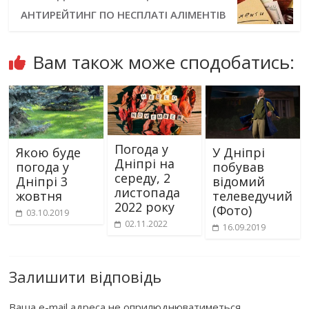
АНТИРЕЙТИНГ ПО НЕСПЛАТІ АЛІМЕНТІВ
Вам також може сподобатись:
Погода у
Якою буде
У Дніпрі
Дніпрі на
погода у
побував
середу, 2
Дніпрі 3
відомий
листопада
жовтня
телеведучий
2022 року
(Фото)
03.10.2019
02.11.2022
16.09.2019
Залишити відповідь
Ваша e-mail адреса не оприлюднюватиметься.