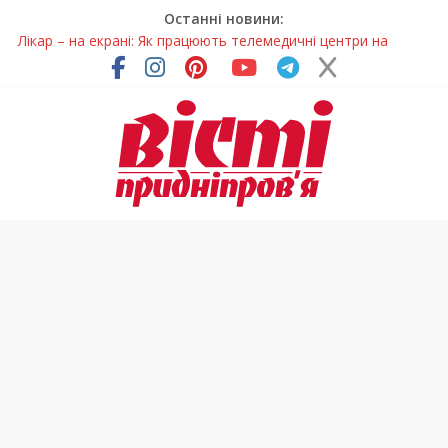
Останні новини:
Лікар – на екрані: Як працюють телемедичні центри на
Дніпропетровщині
У Дніпрі триває масштабна підготовка до опалювального
сезону
Пошуки тривають: на Дніпропетровщині досліджують місце
розташування легендарного монастиря (Фото)
Ветерани Дніпропетровщини отримують шанс на власне
житло
Говорити про воду без паніки: чому важлива правильна
комунікація