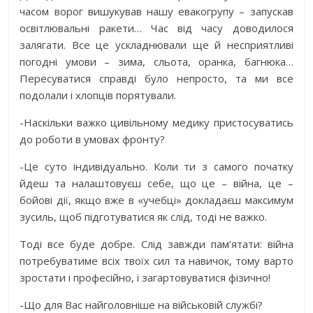
часом ворог вишукував нашу евакогрупу – запускав
освітлювальні ракети… Час від часу доводилося
залягати. Все це ускладнювали ще й несприятливі
погодні умови – зима, сльота, оранка, багнюка…
Пересуватися справді було непросто, та ми все
подолали і хлопців порятували.
-Наскільки важко цивільному медику пристосуватись
до роботи в умовах фронту?
-Це суто індивідуально. Коли ти з самого початку
йдеш та налаштовуєш себе, що це – війна, це –
бойові дії, якщо вже в «учебці» докладаєш максимум
зусиль, щоб підготуватися як слід, тоді не важко.
Тоді все буде добре. Слід завжди пам’ятати: війна
потребуватиме всіх твоїх сил та навичок, тому варто
зростати і професійно, і загартовуватися фізично!
-Що для Вас найголовніше на військовій службі?