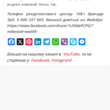
жодних компаній. Якось так…
Телефон рекрутингового центру 108-ї бригади
ТрО: 0 800 337 803. Вакансії дивіться на Фейсбук:
https://www.facebook.com/share/1L9SdePCPG/?
mibextid=wwXIfr
F
X
P
L
T
W
V
S
M
a
i
i
e
h
i
k
e
Більше на нашому каналі в
YouTube,
та на
c
n
n
l
a
b
y
s
сторінках у
Facebook
,
Instagram
!
e
t
k
e
t
e
p
s
b
e
e
g
s
r
e
e
o
r
d
r
A
n
o
e
I
a
p
g
k
s
n
m
p
e
t
r