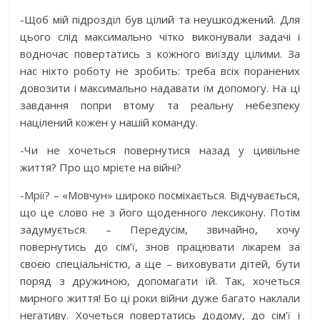
-Щоб мій підрозділ був цілий та неушкоджений. Для
цього слід максимально чітко виконували задачі і
водночас повертатись з кожного виїзду цілими. За
нас ніхто роботу не зробить: треба всіх поранених
довозити і максимально надавати їм допомогу. На ці
завдання попри втому та реальну небезпеку
націлений кожен у нашій команду.
-Чи не хочеться повернутися назад у цивільне
життя? Про що мрієте на війні?
-Мрії? – «Мовчун» широко посміхається. Відчувається,
що це слово не з його щоденного лексикону. Потім
задумується. – Передусім, звичайно, хочу
повернутись до сім’ї, знов працювати лікарем за
своєю спеціальністю, а ще – виховувати дітей, бути
поряд з дружиною, допомагати їй. Так, хочеться
мирного життя! Бо ці роки війни дуже багато наклали
негативу. Хочеться повертатись додому, до сім’ї і