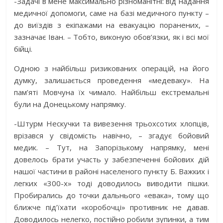
-Задачі в мене максимально різноманітні: від надання
медичної допомоги, саме на базі медичного пункту –
до виїздів з екіпажами на евакуацію поранених, –
зазначає Іван. – Тобто, виконую обов’язки, як і всі мої
бійці.
Одною з найбільш ризикованих операцій, на його
думку, залишається проведення «медеваку». На
пам’яті Мовчуна їх чимало. Найбільш екстремальні
були на Донецькому напрямку.
-Штурм Нескучки та вивезення трьохсотих хлопців,
врізався у свідомість навічно, – згадує бойовий
медик. – Тут, на Запорізькому напрямку, мені
довелось брати участь у забезпеченні бойових дій
нашої частини в районі населеного пункту Б. Важких і
легких «300-х» тоді доводилось виводити пішки.
Пробирались до точки дальнього «евака», тому що
ближче під’їхати «коробочці» противник не давав.
Доводилось нелегко, постійно робили зупинки, а тим