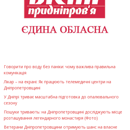
Говорити про воду без паніки: чому важлива правильна
комунікація
Лікар – на екрані: Як працюють телемедичні центри на
Дніпропетровщині
У Дніпрі триває масштабна підготовка до опалювального
сезону
Пошуки тривають: на Дніпропетровщині досліджують місце
розташування легендарного монастиря (Фото)
Ветерани Дніпропетровщини отримують шанс на власне