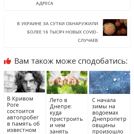
АДРЕСА
В УКРАИНЕ ЗА СУТКИ ОБНАРУЖИЛИ
БОЛЕЕ 16 ТЫСЯЧ НОВЫХ COVID-
СЛУЧАЕВ
Вам також може сподобатись:
В Кривом
Лето в
С начала
Роге
Днепре:
зимы на
состоится
куда
водоемах
автопробег
пристроить
Днепропетр
в память об
и чем
овщины
известном
занять
произошло