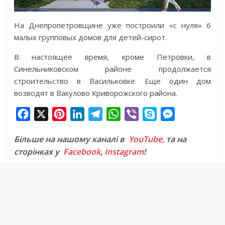
На Днепропетровщине уже построили «с нуля» 6
малых групповых домов для детей-сирот.
В настоящее время, кроме Петровки, в
Синельниковском районе продолжается
строительство в Васильковке. Еще один дом
возводят в Вакулово Криворожского района.
F
X
P
L
T
W
V
S
M
a
i
i
e
h
i
k
e
Більше на нашому каналі в
YouTube,
та на
c
n
n
l
a
b
y
s
сторінках у
Facebook
,
Instagram
!
e
t
k
e
t
e
p
s
b
e
e
g
s
r
e
e
o
r
d
r
A
n
o
e
I
a
p
g
k
s
n
m
p
e