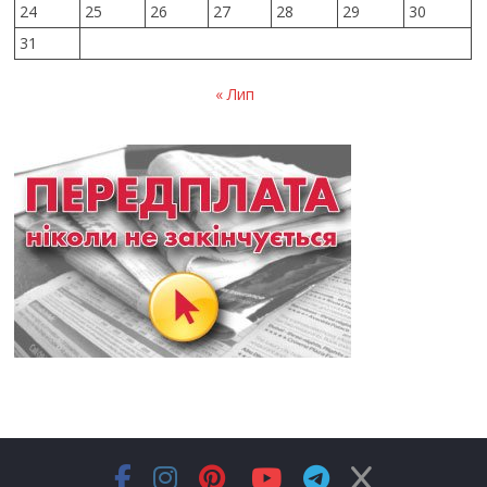
24
25
26
27
28
29
30
31
« Лип