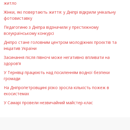
житло
Жінки, які повертають життя: у Дніпрі відкрили унікальну
фотовиставку
Педагогиню з Дніпра відзначили у престижному
всеукраїнському конкурсі
Дніпро стане головним центром молодіжних проєктів та
ініціатив України
Засинання після півночі може негативно впливати на
здоров’я
У Тернівці працюють над посиленням водної безпеки
громади
На Дніпропетровщині різко зросла кількість пожеж в
екосистемах
У Самарі провели незвичайний майстер-клас