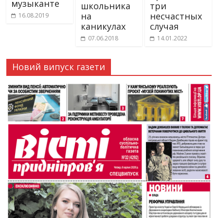
музыканте
школьника
три
на
несчастных
16.08.2019
каникулах
случая
07.06.2018
14.01.2022
Новий випуск газети