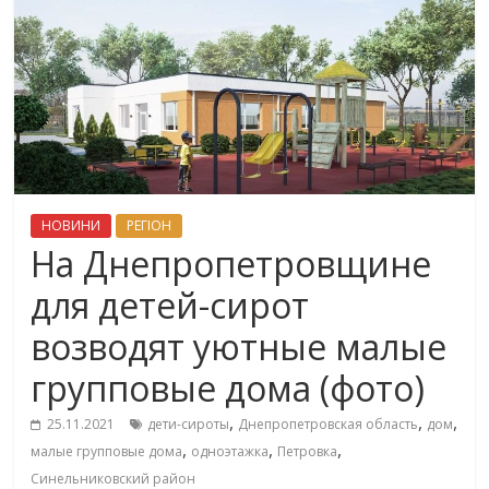
НОВИНИ
РЕГІОН
На Днепропетровщине
для детей-сирот
возводят уютные малые
групповые дома (фото)
,
,
,
25.11.2021
дети-сироты
Днепропетровская область
дом
,
,
,
малые групповые дома
одноэтажка
Петровка
Синельниковский район