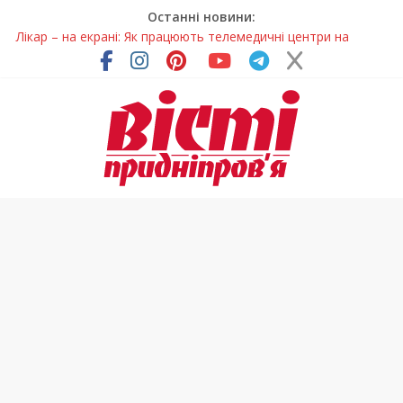
Останні новини:
Лікар – на екрані: Як працюють телемедичні центри на
Дніпропетровщині
У Дніпрі триває масштабна підготовка до опалювального
сезону
Пошуки тривають: на Дніпропетровщині досліджують місце
розташування легендарного монастиря (Фото)
Ветерани Дніпропетровщини отримують шанс на власне
житло
Говорити про воду без паніки: чому важлива правильна
комунікація