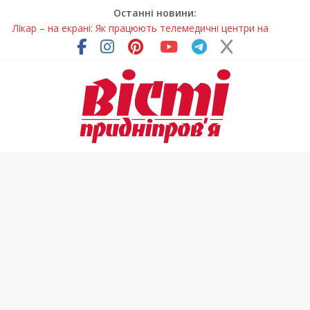
Останні новини:
Лікар – на екрані: Як працюють телемедичні центри на
Дніпропетровщині
У Дніпрі триває масштабна підготовка до опалювального
сезону
Пошуки тривають: на Дніпропетровщині досліджують місце
розташування легендарного монастиря (Фото)
Ветерани Дніпропетровщини отримують шанс на власне
житло
Говорити про воду без паніки: чому важлива правильна
комунікація