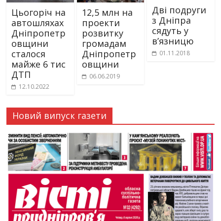
Дві подруги
Цьогоріч на
12,5 млн на
з Дніпра
автошляхах
проекти
сядуть у
Дніпропетр
розвитку
в’язницю
овщини
громадам
сталося
Дніпропетр
01.11.2018
майже 6 тис
овщини
ДТП
06.06.2019
12.10.2022
Новий випуск газети