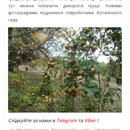
тут можна побачити дикорослі груші. Новими
фотографіями поділилися співробітники ботанічного
саду.
Слідкуйте за нами в
Telegram
та
Viber
!
«У Криворізькому ботанічному саду плодоносять