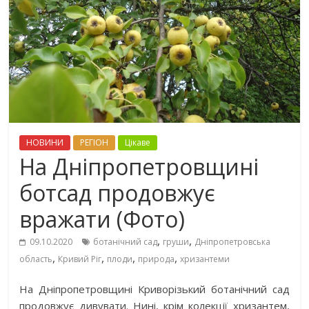
НОВИНИ
РЕГІОН
Цікаве
На Дніпропетровщині
ботсад продовжує
вражати (Фото)
,
,
09.10.2020
ботанічний сад
груши
Дніпропетровська
,
,
,
,
область
Кривий Ріг
плоди
природа
хризантеми
На Дніпропетровщині Криворізький ботанічний сад
продовжує дивувати. Нині, крім колекції хризантем,