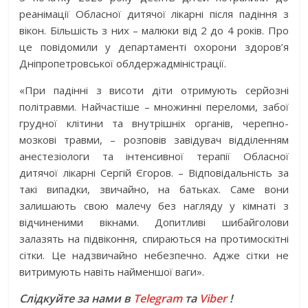
реанімації Обласної дитячої лікарні після падіння з
вікон. Більшість з них – малюки від 2 до 4 років. Про
це повідомили у департаменті охорони здоров’я
Дніпропетровської облдержадміністрації.
«При падінні з висоти діти отримують серйозні
політравми. Найчастіше – множинні переломи, забої
грудної клітини та внутрішніх органів, черепно-
мозкові травми, – розповів завідувач відділенням
анестезіологи та інтенсивної терапії Обласної
дитячої лікарні Сергій Єгоров. – Відповідальність за
такі випадки, звичайно, на батьках. Саме вони
залишають свою малечу без нагляду у кімнаті з
відчиненими вікнами. Допитливі шибайголови
залазять на підвіконня, спираються на протимоскітні
сітки. Це надзвичайно небезпечно. Адже сітки не
витримують навіть найменшої ваги».
Слідкуйте за нами в
Telegram
та
Viber
!