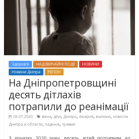
Здоров'я
НАДЗВИЧАЙНІ ПОДІЇ
НОВИНИ
Новини Дніпра
РЕГІОН
На Дніпропетровщині
десять дітлахів
потрапили до реанімації
,
,
,
,
,
03.07.2020
вікна
діти
Дніпро
лікарня
малюки
новости
,
,
Днепра и области
падіння
травми
З початку 2020 року десять дітей потрапили до