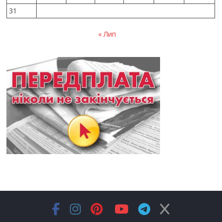
31
« Лип