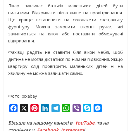
Лікар закликає батьків маленьких дітей бути
пильними. Відкривати вікна лише на провітрювання.
Ще краще встановити на склопакети спеціальну
фурнітуру. Можна замовити віконні ручки, які
зачиняються на ключ або поставити обмежувачі
відкривання.
Фахівці радять не ставити біля вікон меблі, щоб
дитина не могла дістатися по ним на підвіконня. Якщо
квартиру слід провітрити, маленьких дітей ні на
хвилину не можна залишати самих.
Фото: pixabay
F
X
P
L
T
W
V
S
M
a
i
i
e
h
i
k
e
Більше на нашому каналі в
YouTube,
та на
c
n
n
l
a
b
y
s
сторінках у
Facebook
,
Instagram
!