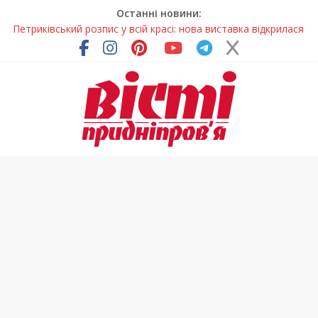
Останні новини:
Петриківський розпис у всій красі: нова виставка відкрилася
на Дніпропетровщині
У Дніпрі на три місяці можуть обмежити рух на Вокзальній
площі
Письменниця з Покрова продовжує підкорювати українські
та міжнародні творчі вершини
У Дніпрі повністю оновили один із найзавантаженіших
трамвайних переїздів
На Дніпропетровщині вводять сезонну заборону на вилов
річкових раків