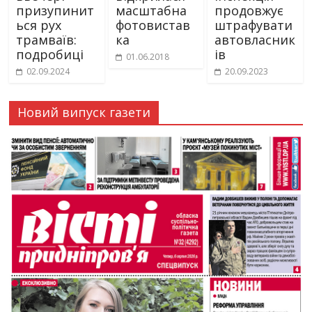
призупинит
масштабна
продовжує
ься рух
фотовистав
штрафувати
трамваїв:
ка
автовласник
подробиці
ів
01.06.2018
02.09.2024
20.09.2023
Новий випуск газети