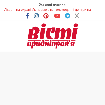
Останні новини:
Лікар – на екрані: Як працюють телемедичні центри на
Дніпропетровщині
У Дніпрі триває масштабна підготовка до опалювального
сезону
Пошуки тривають: на Дніпропетровщині досліджують місце
розташування легендарного монастиря (Фото)
Ветерани Дніпропетровщини отримують шанс на власне
житло
Говорити про воду без паніки: чому важлива правильна
комунікація