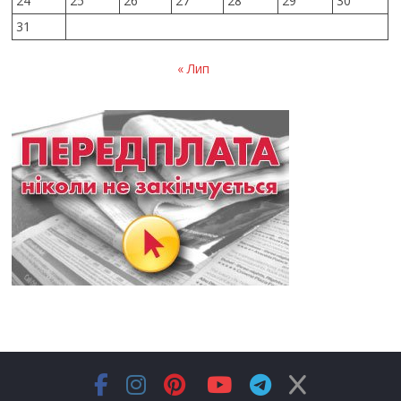
24
25
26
27
28
29
30
31
« Лип