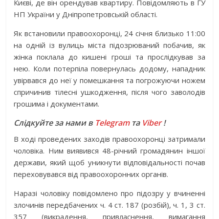
Києві, де він орендував квартиру. Повідомляють в ГУ
НП України у Дніпропетровській області.
Як встановили правоохоронці, 24 січня близько 11:00
на одній із вулиць міста підозрюваний побачив, як
жінка поклала до кишені гроші та прослідкував за
нею. Коли потерпіла повернулась додому, нападник
увірвався до неї у помешкання та погрожуючи ножем
спричинив тілесні ушкодження, після чого заволодів
грошима і документами.
Слідкуйте за нами в
Telegram
та
Viber
!
В ході проведених заходів правоохоронці затримали
чоловіка. Ним виявився 48-річний громадянин іншої
держави, який щоб уникнути відповідальності почав
переховувався від правоохоронних органів.
Наразі чоловіку повідомлено про підозру у вчиненні
злочинів передбачених ч. 4 ст. 187 (розбій), ч. 1, 3 ст.
357 (викрадення, привласнення, вимагання