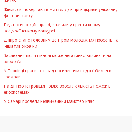
житло
Жінки, які повертають життя: у Дніпрі відкрили унікальну
фотовиставку
Педагогиню з Дніпра відзначили у престижному
всеукраїнському конкурсі
Дніпро стане головним центром молодіжних проєктів та
ініціатив України
Засинання після півночі може негативно впливати на
здоров’я
У Тернівці працюють над посиленням водної безпеки
громади
На Дніпропетровщині різко зросла кількість пожеж в
екосистемах
У Самарі провели незвичайний майстер-клас