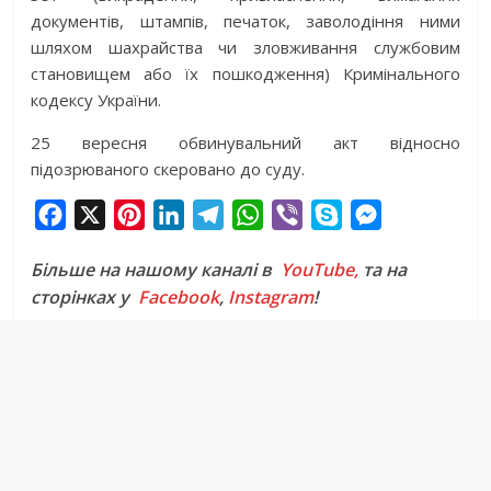
документів, штампів, печаток, заволодіння ними
шляхом шахрайства чи зловживання службовим
становищем або їх пошкодження) Кримінального
кодексу України.
25 вересня обвинувальний акт відносно
підозрюваного скеровано до суду.
F
X
P
L
T
W
V
S
M
a
i
i
e
h
i
k
e
Більше на нашому каналі в
YouTube,
та на
c
n
n
l
a
b
y
s
сторінках у
Facebook
,
Instagram
!
e
t
k
e
t
e
p
s
b
e
e
g
s
r
e
e
o
r
d
r
A
n
o
e
I
a
p
g
k
s
n
m
p
e
t
r