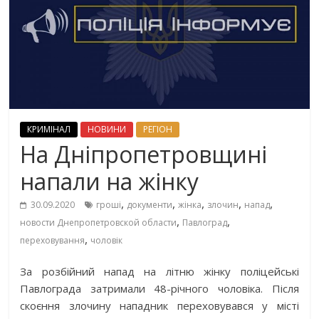
КРИМІНАЛ
НОВИНИ
РЕГІОН
На Дніпропетровщині
напали на жінку
,
,
,
,
,
30.09.2020
гроші
документи
жінка
злочин
напад
,
,
новости Днепропетровской области
Павлоград
,
переховування
чоловік
За розбійний напад на літню жінку поліцейські
Павлограда затримали 48-річного чоловіка. Після
скоєння злочину нападник переховувався у місті