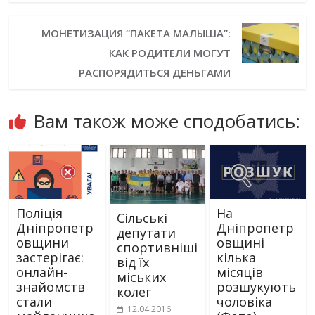
МОНЕТИЗАЦИЯ “ПАКЕТА МАЛЫША”:
КАК РОДИТЕЛИ МОГУТ
РАСПОРЯДИТЬСЯ ДЕНЬГАМИ
Вам також може сподобатись:
Поліція
На
Сільські
Дніпропетр
Дніпропетр
депутати
овщини
овщині
спортивніші
застерігає:
кілька
від їх
онлайн-
місяців
міських
знайомств
розшукують
колег
стали
чоловіка
12.04.2016