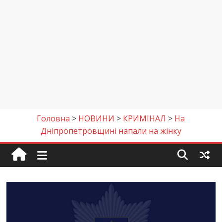
Головна
>
НОВИНИ
>
КРИМІНАЛ
>
На
Дніпропетровщині напали на жінку