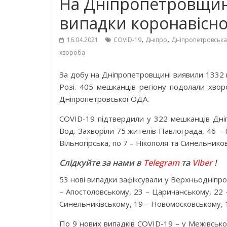
На Дніпропетровщині
випадки коронавісно
,
,
16.04.2021
COVID-19
Дніпро
Дніпропетровська
хвороба
За добу на Дніпропетровщині виявили 1332 н
Розі. 405 мешканців регіону подолали хво
Дніпропетровської ОДА.
COVID-19 підтвердили у 322 мешканців Дніп
Вод. Захворіли 75 жителів Павлограда, 46 –
Вільногірська, по 7 – Нікополя та Синельнико
Слідкуйте за нами в
Telegram
та
Viber
!
53 нові випадки зафіксували у Верхньодніпро
– Апостоловському, 23 – Царичанському, 22 
Синельниківському, 19 – Новомосковському, 1
По 9 нових випадків COVID-19 – у Межівсько