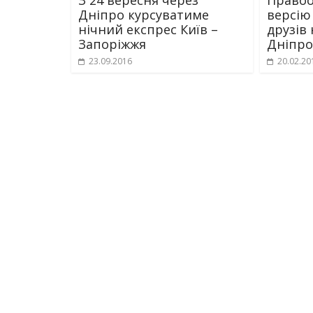
Дніпро курсуватиме
версію 
нічний експрес Київ –
друзів 
Запоріжжя
Дніпро
23.09.2016
20.02.20