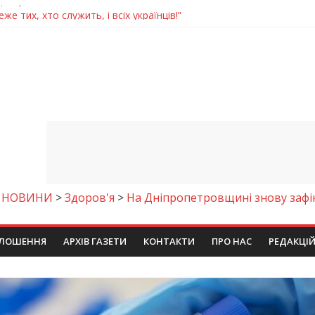
же тих, хто служить, і всіх українців!”
Дніпрі відкрили унікальну фотовиставку
 у престижному всеукраїнському конкурсі
молодіжних проєктів та ініціатив України
римують шанс на власне житло
>
НОВИНИ
>
Здоров'я
>
На Дніпропетровщині знову зафі
ЛОШЕННЯ
АРХІВ ГАЗЕТИ
КОНТАКТИ
ПРО НАС
РЕДАКЦІ