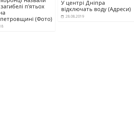
У центрі Дніпра
загибелі п’ятьох
відключать воду (Адреси)
на
28.08.2019
петровщині (Фото)
18