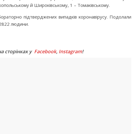
ікопольському й Широківському, 1 – Томаківському.
бораторно підтверджених випадків коронавірусу. Подолали
 2822 людини.
M
на сторінках у
Facebook
,
Instagram
!