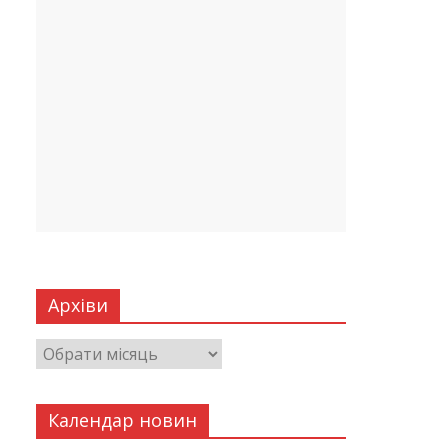
Архіви
Календар новин