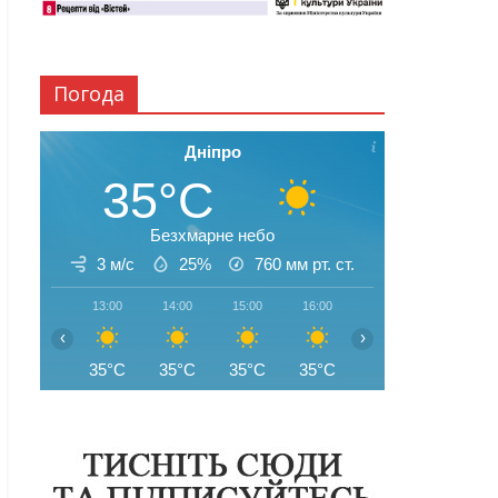
Погода
Дніпро
35°C
Безхмарне небо
3 м/с
25%
760
мм рт. ст.
13:00
14:00
15:00
16:00
17:00
18:00
‹
›
35°C
35°C
35°C
35°C
35°C
35°C