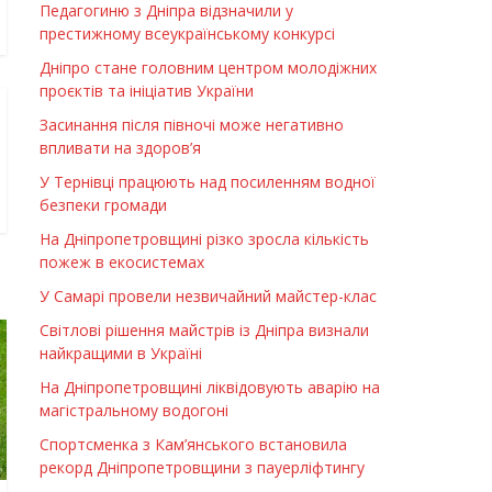
Педагогиню з Дніпра відзначили у
престижному всеукраїнському конкурсі
Дніпро стане головним центром молодіжних
проєктів та ініціатив України
Засинання після півночі може негативно
впливати на здоров’я
У Тернівці працюють над посиленням водної
безпеки громади
На Дніпропетровщині різко зросла кількість
пожеж в екосистемах
У Самарі провели незвичайний майстер-клас
Світлові рішення майстрів із Дніпра визнали
найкращими в Україні
На Дніпропетровщині ліквідовують аварію на
магістральному водогоні
Спортсменка з Кам’янського встановила
рекорд Дніпропетровщини з пауерліфтингу