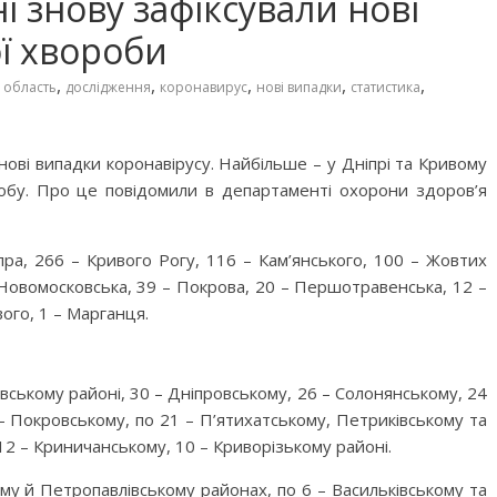
 знову зафіксували нові
ї хвороби
,
,
,
,
,
 область
дослідження
коронавирус
нові випадки
статистика
ові випадки коронавірусу. Найбільше – у Дніпрі та Кривому
робу. Про це повідомили в департаменті охорони здоров’я
ра, 266 – Кривого Рогу, 116 – Кам’янського, 100 – Жовтих
 Новомосковська, 39 – Покрова, 20 – Першотравенська, 12 –
вого, 1 – Марганця.
вському районі, 30 – Дніпровському, 26 – Солонянському, 24
– Покровському, по 21 – П’ятихатському, Петриківському та
2 – Криничанському, 10 – Криворізькому районі.
му й Петропавлівському районах, по 6 – Васильківському та