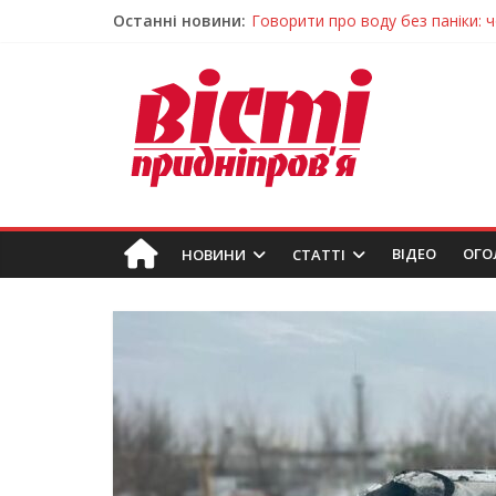
Останні новини:
Говорити про воду без паніки: 
Лікар – на екрані: Як працюють
У Дніпрі триває масштабна під
Пошуки тривають: на Дніпропет
Погода та прикмети на неділю, 
ВIДЕО
ОГО
НОВИНИ
СТАТТІ