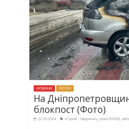
НОВИНИ
РЕГІОН
На Дніпропетровщині
блокпост (Фото)
,
,
22.03.2024
«Стрий - Ізварине»
Lexus RX300
авт