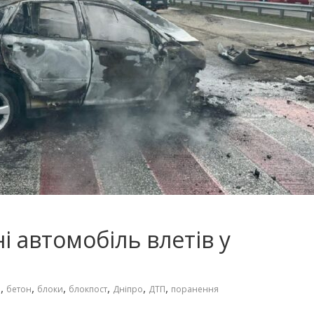
 автомобіль влетів у
,
,
,
,
,
,
о
бетон
блоки
блокпост
Дніпро
ДТП
поранення