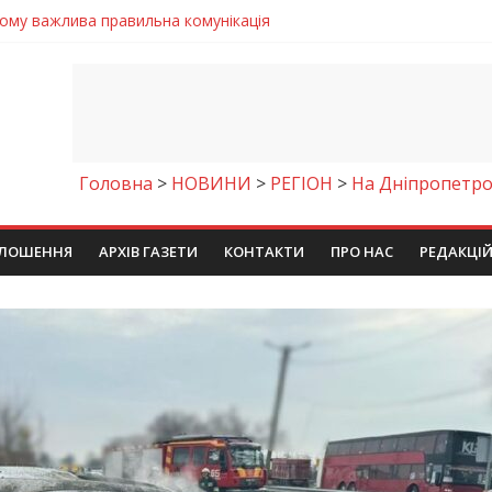
чому важлива правильна комунікація
 телемедичні центри на Дніпропетровщині
готовка до опалювального сезону
ровщині досліджують місце розташування легендарного монасти
9 серпня 2026 року
Головна
>
НОВИНИ
>
РЕГІОН
>
На Дніпропетро
ЛОШЕННЯ
АРХІВ ГАЗЕТИ
КОНТАКТИ
ПРО НАС
РЕДАКЦІ