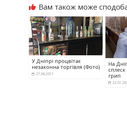
Вам також може сподоба
У Дніпрі процвітає
На Дні
незаконна торгівля (Фото)
cплеск
27.06.2017
грип
22.01.20