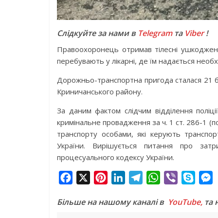
Слідкуйте за нами в
Telegram
та
Viber
!
Правоохоронець отримав тілесні ушкодження.
перебувають у лікарні, де їм надається необ
Дорожньо-транспортна пригода сталася 21 б
Криничанського району.
За даним фактом слідчим відділення поліці
кримінальне провадження за ч. 1 ст. 286-1 
транспорту особами, які керують транспор
України. Вирішується питання про зат
процесуального кодексу України.
F
X
P
L
T
W
V
S
a
i
i
e
h
i
k
e
Більше на нашому каналі в
YouTube,
та 
c
n
n
l
a
b
y
s