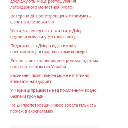
досліджують місце розташування
легендарного монастиря (Фото)
Ветерани Дніпропетровщини отримують
шанс на власне житло
Жінки, які повертають життя: у Дніпрі
відкрили унікальну фотовиставку
Педагогиню з Дніпра відзначили у
престижному всеукраїнському конкурсі
Дніпро стане головним центром молодіжних
проєктів та ініціатив України
Засинання після півночі може негативно
впливати на здоров’я
У Тернівці працюють над посиленням водної
безпеки громади
На Дніпропетровщині різко зросла кількість
пожеж в екосистемах