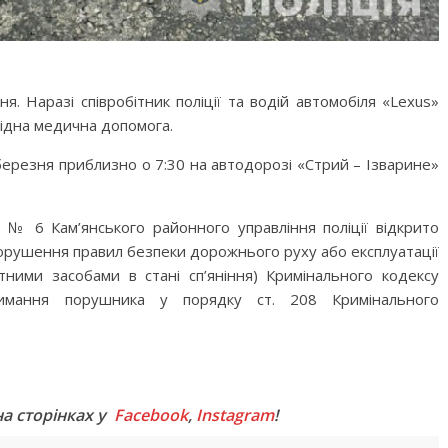
 Наразі співробітник поліції та водій автомобіля «Lexus»
хідна медична допомога.
ерезня приблизно о 7:30 на автодорозі «Стрий – Ізварине»
ї № 6 Кам’янського районного управління поліції відкрито
(порушення правил безпеки дорожнього руху або експлуатації
тними засобами в стані сп’яніння) Кримінального кодексу
римання порушника у порядку ст. 208 Кримінального
M
на сторінках у
Facebook
,
Instagram
!