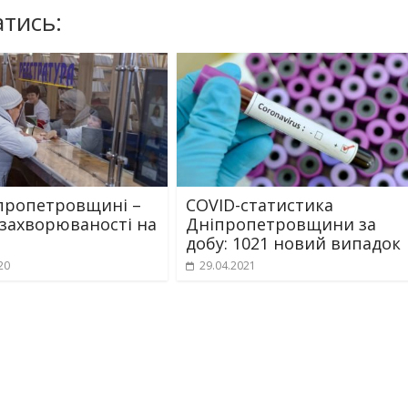
тись:
пропетровщині –
COVID-статистика
 захворюваності на
Дніпропетровщини за
добу: 1021 новий випадок
20
29.04.2021