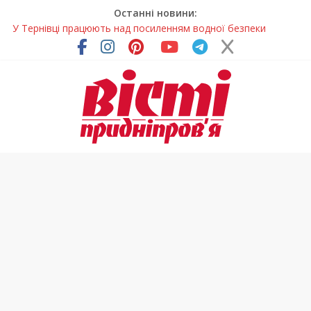
Останні новини:
У Тернівці працюють над посиленням водної безпеки
громади
На Дніпропетровщині різко зросла кількість пожеж в
екосистемах
У Самарі провели незвичайний майстер-клас
Світлові рішення майстрів із Дніпра визнали найкращими в
Україні
Засинання після півночі може негативно впливати на
здоров’я