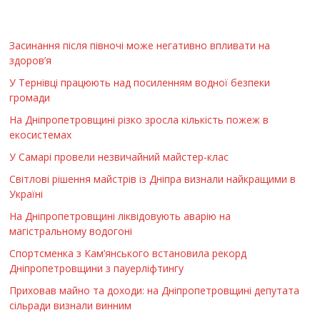
Засинання після півночі може негативно впливати на
здоров’я
У Тернівці працюють над посиленням водної безпеки
громади
На Дніпропетровщині різко зросла кількість пожеж в
екосистемах
У Самарі провели незвичайний майстер-клас
Світлові рішення майстрів із Дніпра визнали найкращими в
Україні
На Дніпропетровщині ліквідовують аварію на
магістральному водогоні
Спортсменка з Кам’янського встановила рекорд
Дніпропетровщини з пауерліфтингу
Приховав майно та доходи: на Дніпропетровщині депутата
сільради визнали винним