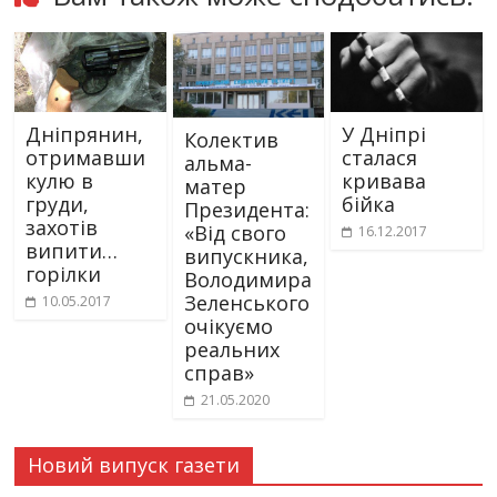
Дніпрянин,
У Дніпрі
Колектив
отримавши
сталася
альма-
кулю в
кривава
матер
груди,
бійка
Президента:
захотів
«Від свого
16.12.2017
випити…
випускника,
горілки
Володимира
Зеленського
10.05.2017
очікуємо
реальних
справ»
21.05.2020
Новий випуск газети