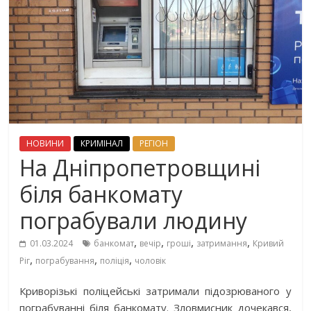
НОВИНИ
КРИМІНАЛ
РЕГІОН
На Дніпропетровщині
біля банкомату
пограбували людину
,
,
,
,
01.03.2024
банкомат
вечір
гроші
затримання
Кривий
,
,
,
Ріг
пограбування
поліція
чоловік
Криворізькі поліцейські затримали підозрюваного у
пограбуванні біля банкомату. Зловмисник дочекався,