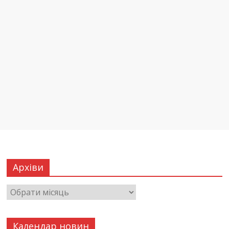
Архіви
Календар новин