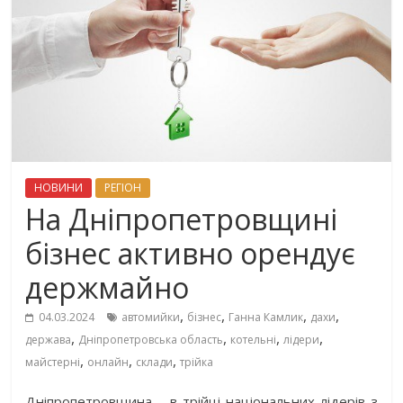
НОВИНИ
РЕГІОН
На Дніпропетровщині
бізнес активно орендує
держмайно
,
,
,
,
04.03.2024
автомийки
бізнес
Ганна Камлик
дахи
,
,
,
,
держава
Дніпропетровська область
котельні
лідери
,
,
,
майстерні
онлайн
склади
трійка
Дніпропетровщина – в трійці національних лідерів з