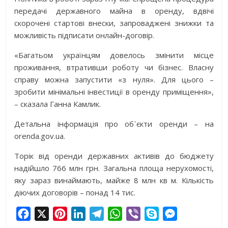
передачі державного майна в оренду, вдвічі
скорочені стартові внески, запроваджені знижки та
можливість підписати онлайн-договір.
«Багатьом українцям довелось змінити місце
проживання, втративши роботу чи бізнес. Власну
справу можна запустити «з нуля». Для цього –
зробити мінімальні інвестиції в оренду приміщення»,
– сказала Ганна Камлик.
Детальна інформація про об᾽єкти оренди – на
orenda.gov.ua.
Торік від оренди державних активів до бюджету
надійшло 766 млн грн. Загальна площа нерухомості,
яку зараз винаймають, майже 8 млн кв м. Кількість
діючих договорів – понад 14 тис.
F
X
P
L
T
W
V
S
M