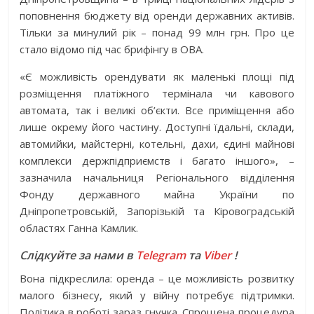
поповнення бюджету від оренди державних активів.
Тільки за минулий рік – понад 99 млн грн. Про це
стало відомо під час брифінгу в ОВА.
«Є можливість орендувати як маленькі площі під
розміщення платіжного термінала чи кавового
автомата, так і великі об’єкти. Все приміщення або
лише окрему його частину. Доступні їдальні, склади,
автомийки, майстерні, котельні, дахи, єдині майнові
комплекси держпідприємств і багато іншого», –
зазначила начальниця Регіонального відділення
Фонду державного майна України по
Дніпропетровській, Запорізькій та Кіровоградській
областях Ганна Камлик.
Слідкуйте за нами в
Telegram
та
Viber
!
Вона підкреслила: оренда – це можливість розвитку
малого бізнесу, який у війну потребує підтримки.
Політика в роботі зараз гнучка. Спрощена процедура