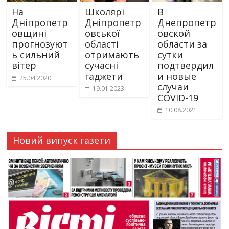
На
Школярі
В
Дніпропетр
Дніпропетр
Днепропетр
овщині
овської
овской
прогнозуют
області
области за
ь сильний
отримають
сутки
вітер
сучасні
подтвердил
гаджети
и новые
25.04.2020
случаи
19.01.2023
COVID-19
10.08.2021
Новий випуск газети