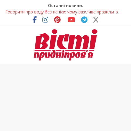
Останні новини:
Говорити про воду без паніки: чому важлива правильна
комунікація
Лікар – на екрані: Як працюють телемедичні центри на
Дніпропетровщині
У Дніпрі триває масштабна підготовка до опалювального
сезону
Пошуки тривають: на Дніпропетровщині досліджують місце
розташування легендарного монастиря (Фото)
Погода та прикмети на неділю, 9 серпня 2026 року