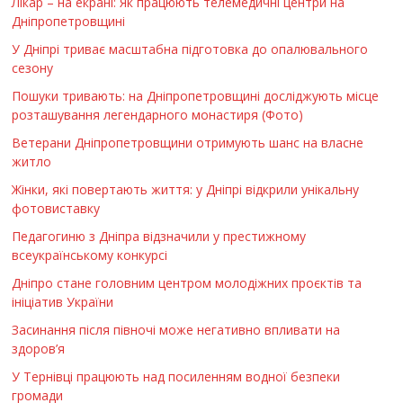
Лікар – на екрані: Як працюють телемедичні центри на
Дніпропетровщині
У Дніпрі триває масштабна підготовка до опалювального
сезону
Пошуки тривають: на Дніпропетровщині досліджують місце
розташування легендарного монастиря (Фото)
Ветерани Дніпропетровщини отримують шанс на власне
житло
Жінки, які повертають життя: у Дніпрі відкрили унікальну
фотовиставку
Педагогиню з Дніпра відзначили у престижному
всеукраїнському конкурсі
Дніпро стане головним центром молодіжних проєктів та
ініціатив України
Засинання після півночі може негативно впливати на
здоров’я
У Тернівці працюють над посиленням водної безпеки
громади