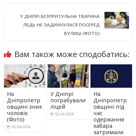
У ДНІПРІ БЕЗПРИТУЛЬНА ТВАРИНА
ЛЕДЬ НЕ ЗАДИХНУЛАСЯ ПОСЕРЕД
ВУЛИЦІ (ФОТО)
Вам також може сподобатись:
На
У Дніпрі
На
Дніпропетр
пограбували
Дніпропетр
овщині зник
ліцей
овщині під
чоловік
час
03.04.2026
(Фото)
одержання
хабара
05.04.2024
затримали