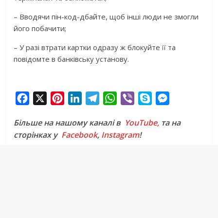
– Вводячи пін-код-дбайте, щоб інші люди не змогли
його побачити;
– У разі втрати картки одразу ж блокуйте її та
повідомте в банківську установу.
F
X
P
L
T
W
V
S
M
a
i
i
e
h
i
k
e
Більше на нашому каналі в
YouTube,
та на
c
n
n
l
a
b
y
s
сторінках у
Facebook
,
Instagram
!
e
t
k
e
t
e
p
s
b
e
e
g
s
r
e
e
o
r
d
r
A
n
o
e
I
a
p
g
k
s
n
m
p
e
t
r