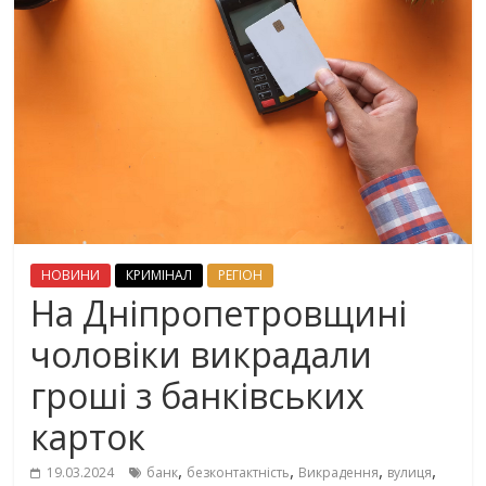
НОВИНИ
КРИМІНАЛ
РЕГІОН
На Дніпропетровщині
чоловіки викрадали
гроші з банківських
карток
,
,
,
,
19.03.2024
банк
безконтактність
Викрадення
вулиця