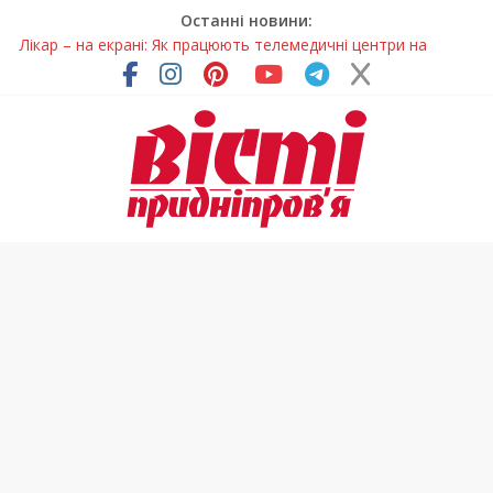
Останні новини:
Лікар – на екрані: Як працюють телемедичні центри на
Дніпропетровщині
У Дніпрі триває масштабна підготовка до опалювального
сезону
Пошуки тривають: на Дніпропетровщині досліджують місце
розташування легендарного монастиря (Фото)
Ветерани Дніпропетровщини отримують шанс на власне
житло
Говорити про воду без паніки: чому важлива правильна
комунікація