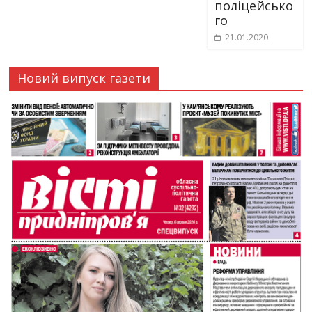
поліцейсько
го
21.01.2020
Новий випуск газети