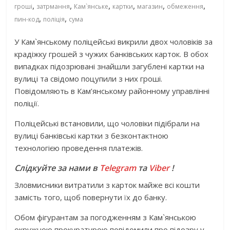
,
,
,
,
,
,
гроші
затрмання
Кам`янське
картки
магазин
обмеження
,
,
пин-код
поліція
сума
У Кам`янському поліцейські викрили двох чоловіків за
крадіжку грошей з чужих банківських карток. В обох
випадках підозрювані знайшли загублені картки на
вулиці та свідомо поцупили з них гроші.
Повідомляють в Кам’янському районному управлінні
поліції.
Поліцейські встановили, що чоловіки підібрали на
вулиці банківські картки з безконтактною
технологією проведення платежів.
Слідкуйте за нами в
Telegram
та
Viber
!
Зловмисники витратили з карток майже всі кошти
замість того, щоб повернути їх до банку.
Обом фігурантам за погодженням з Кам`янською
окружною прокуратурою повідомили про підозру у