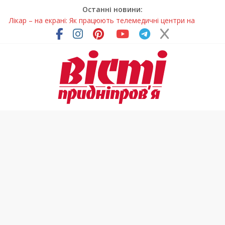
Останні новини:
Лікар – на екрані: Як працюють телемедичні центри на
Дніпропетровщині
У Дніпрі триває масштабна підготовка до опалювального
сезону
Пошуки тривають: на Дніпропетровщині досліджують місце
розташування легендарного монастиря (Фото)
Ветерани Дніпропетровщини отримують шанс на власне
житло
Говорити про воду без паніки: чому важлива правильна
комунікація