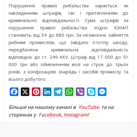
Порушення правил рибальства карається як
накладенням штрафів, так і притягненням до
кримінальної відповідальності. Сума штрафів за
порушення правил рибальства згідно КУпАП
становить від 34 до 680 грн. За незаконне зайняття
рибним промислом, що завдало істотну шкоду,
передбачена кримінальна відповідальність
відповідно до ст. 249 ККУ. Штраф від 17 000 до 51
000 грн або обмеженням волі на строк до трьох
років, з конфіскацією знарядь і засобів промислу та
всього добутого.
F
X
P
L
T
W
V
S
M
a
i
i
e
h
i
k
e
Більше на нашому каналі в
YouTube,
та на
c
n
n
l
a
b
y
s
сторінках у
Facebook
,
Instagram
!
e
t
k
e
t
e
p
s
b
e
e
g
s
r
e
e
o
r
d
r
A
n