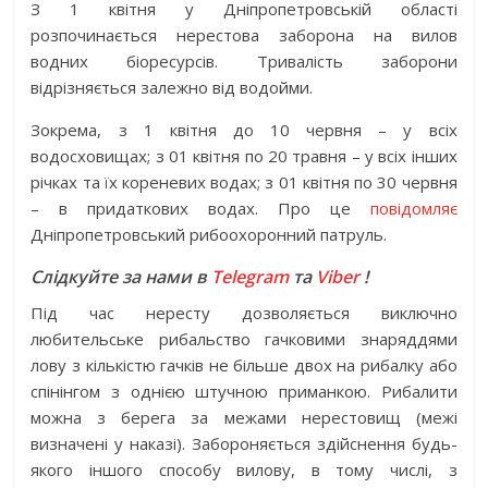
З 1 квітня у Дніпропетровській області
розпочинається нерестова заборона на вилов
водних біоресурсів. Тривалість заборони
відрізняється залежно від водойми.
Зокрема, з 1 квітня до 10 червня – у всіх
водосховищах; з 01 квітня по 20 травня – у всіх інших
річках та їх кореневих водах; з 01 квітня по 30 червня
– в придаткових водах. Про це
повідомляє
Дніпропетровський рибоохоронний патруль.
Слідкуйте за нами в
Telegram
та
Viber
!
Під час нересту дозволяється виключно
любительське рибальство гачковими знаряддями
лову з кількістю гачків не більше двох на рибалку або
спінінгом з однією штучною приманкою. Рибалити
можна з берега за межами нерестовищ (межі
визначені у наказі). Забороняється здійснення будь-
якого іншого способу вилову, в тому числі, з