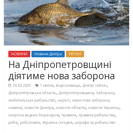
НОВИНИ
Новини Дніпра
РЕГІОН
На Дніпропетровщині
діятиме нова заборона
,
,
,
26.03.2025
1 квітня
водосховища
Днепр сейчас
,
,
,
Дніпропетровська область
Дніпропетровщина
Заборона
,
,
,
любительське рибальство
нерест
нерестова заборона
,
,
,
,
новини
новости Днепра
новости области
новости Украины
,
,
,
охорона водних біоресурсів
правила
правила рибальства
,
,
,
риба
риболовля
Украина сегодня
штрафи за рибальство