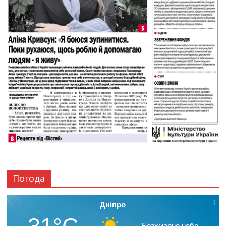
Погода
Дніпро
Безхмарне небо