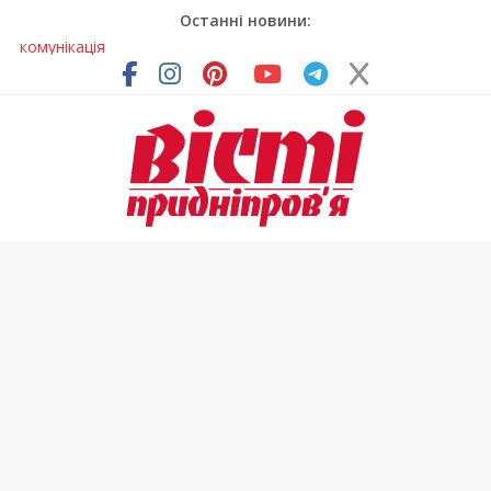
Останні новини:
Лікар – на екрані: Як працюють телемедичні центри на
Дніпропетровщині
У Дніпрі триває масштабна підготовка до опалювального
сезону
Пошуки тривають: на Дніпропетровщині досліджують місце
розташування легендарного монастиря (Фото)
Ветерани Дніпропетровщини отримують шанс на власне
житло
Говорити про воду без паніки: чому важлива правильна
комунікація