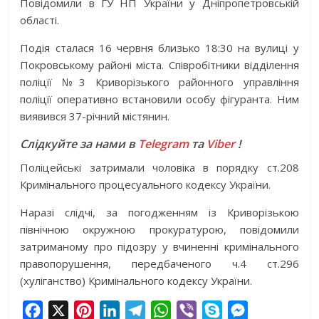
Повідомили в ГУ НП України у Дніпропетровській
області.
Подія сталася 16 червня близько 18:30 на вулиці у
Покровському районі міста. Співробітники відділення
поліції №3 Криворізького районного управління
поліції оперативно встановили особу фігуранта. Ним
виявився 37-річний містянин.
Слідкуйте за нами в
Telegram
та
Viber
!
Поліцейські затримали чоловіка в порядку ст.208
Кримінального процесуального кодексу України.
Наразі слідчі, за погодженням із Криворізькою
північною окружною прокуратурою, повідомили
затриманому про підозру у вчиненні кримінального
правопорушення, передбаченого ч.4 ст.296
(хуліганство) Кримінального кодексу України.
F
X
P
L
T
W
V
S
M