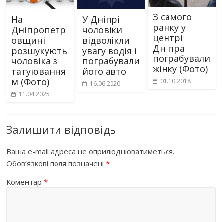
З самого
На
У Дніпрі
ранку у
Дніпропетр
чоловіки
центрі
овщині
відволікли
Дніпра
розшукують
увагу водія і
пограбували
чоловіка з
пограбували
жінку (Фото)
татуювання
його авто
м (Фото)
01.10.2018
16.06.2020
11.04.2025
Залишити відповідь
Ваша e-mail адреса не оприлюднюватиметься.
Обов’язкові поля позначені
*
Коментар
*