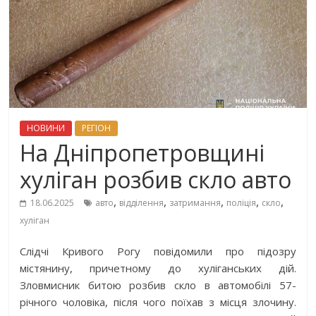
НОВИНИ
РЕГІОН
На Дніпропетровщині
хуліган розбив скло авто
,
,
,
,
,
18.06.2025
авто
відділення
затримання
поліція
скло
хуліган
Слідчі Кривого Рогу повідомили про підозру
містянину, причетному до хуліганських дій.
Зловмисник битою розбив скло в автомобілі 57-
річного чоловіка, після чого поїхав з місця злочину.