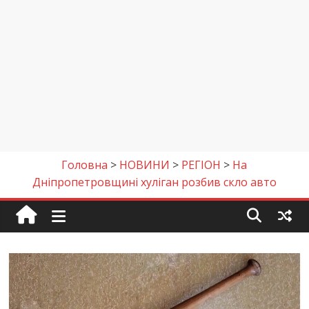
Головна
>
НОВИНИ
>
РЕГІОН
>
На
Дніпропетровщині хуліган розбив скло авто