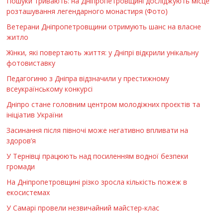
Пошуки тривають: на Дніпропетровщині досліджують місце
розташування легендарного монастиря (Фото)
Ветерани Дніпропетровщини отримують шанс на власне
житло
Жінки, які повертають життя: у Дніпрі відкрили унікальну
фотовиставку
Педагогиню з Дніпра відзначили у престижному
всеукраїнському конкурсі
Дніпро стане головним центром молодіжних проєктів та
ініціатив України
Засинання після півночі може негативно впливати на
здоров’я
У Тернівці працюють над посиленням водної безпеки
громади
На Дніпропетровщині різко зросла кількість пожеж в
екосистемах
У Самарі провели незвичайний майстер-клас