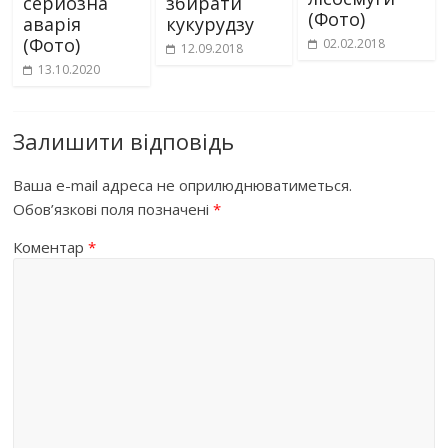
серйозна
збирати
(Фото)
аварія
кукурудзу
(Фото)
02.02.2018
12.09.2018
13.10.2020
Залишити відповідь
Ваша e-mail адреса не оприлюднюватиметься.
Обов’язкові поля позначені
*
Коментар
*