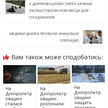
У ДНІПРОВСЬКОМУ ПАРКУ КАЧКАМ
ОБЛАШТУВАЛИ НОВІ МІСЦЯ ДЛЯ
ГНІЗДУВАННЯ
МЕДИКИ ДНІПРА ПРОВЕЛИ УНІКАЛЬНУ
ОПЕРАЦІЮ
Вам також може сподобатись:
На
На
На
Дніпропетр
Дніпропетр
Дніпропетр
овщині
овщині
овщині
нищать
сталася
розпочали
лісосмуги