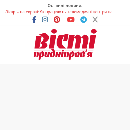
Останні новини:
Лікар – на екрані: Як працюють телемедичні центри на
Дніпропетровщині
У Дніпрі триває масштабна підготовка до опалювального
сезону
Пошуки тривають: на Дніпропетровщині досліджують місце
розташування легендарного монастиря (Фото)
Ветерани Дніпропетровщини отримують шанс на власне
житло
Говорити про воду без паніки: чому важлива правильна
комунікація