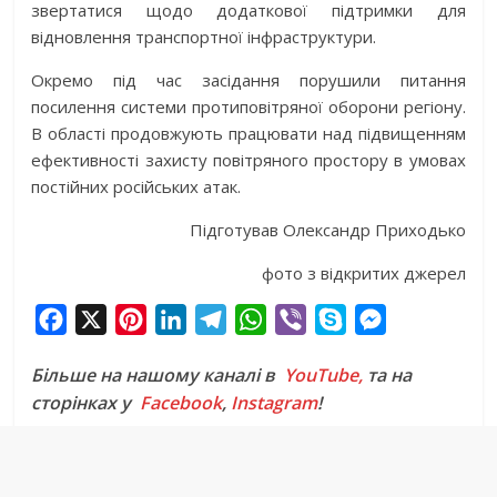
звертатися щодо додаткової підтримки для
відновлення транспортної інфраструктури.
Окремо під час засідання порушили питання
посилення системи протиповітряної оборони регіону.
В області продовжують працювати над підвищенням
ефективності захисту повітряного простору в умовах
постійних російських атак.
Підготував Олександр Приходько
фото з відкритих джерел
F
X
P
L
T
W
V
S
M
a
i
i
e
h
i
k
e
Більше на нашому каналі в
YouTube,
та на
c
n
n
l
a
b
y
s
сторінках у
Facebook
,
Instagram
!
e
t
k
e
t
e
p
s
b
e
e
g
s
r
e
e
o
r
d
r
A
n