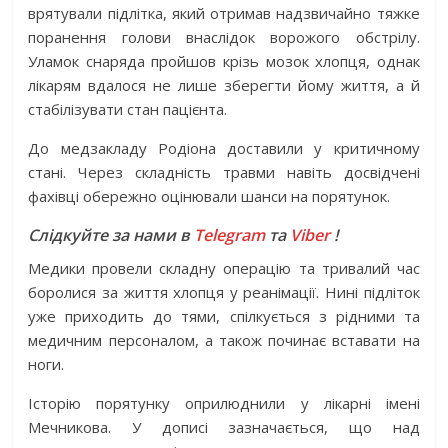
врятували підлітка, який отримав надзвичайно тяжке
поранення голови внаслідок ворожого обстрілу.
Уламок снаряда пройшов крізь мозок хлопця, однак
лікарям вдалося не лише зберегти йому життя, а й
стабілізувати стан пацієнта.
До медзакладу Родіона доставили у критичному
стані. Через складність травми навіть досвідчені
фахівці обережно оцінювали шанси на порятунок.
Слідкуйте за нами в
Telegram
та
Viber
!
Медики провели складну операцію та тривалий час
боролися за життя хлопця у реанімації. Нині підліток
уже приходить до тями, спілкується з рідними та
медичним персоналом, а також починає вставати на
ноги.
Історію порятунку оприлюднили у лікарні імені
Мечникова. У дописі зазначається, що над