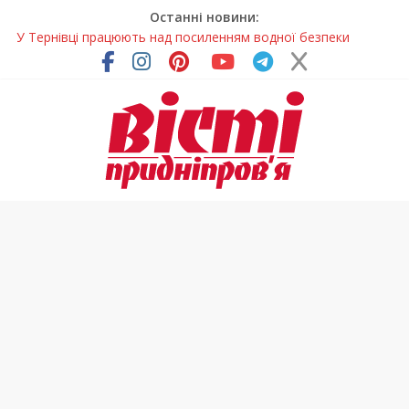
Останні новини:
У Тернівці працюють над посиленням водної безпеки
громади
На Дніпропетровщині різко зросла кількість пожеж в
екосистемах
У Самарі провели незвичайний майстер-клас
Світлові рішення майстрів із Дніпра визнали найкращими в
Україні
Засинання після півночі може негативно впливати на
здоров’я