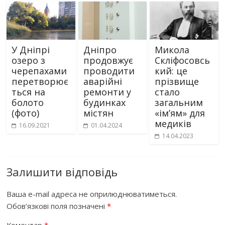
У Дніпрі
Дніпро
Микола
озеро з
продовжує
Скліфосовсь
черепахами
проводити
кий: це
перетворює
аварійні
прізвище
ться на
ремонти у
стало
болото
будинках
загальним
(фото)
містян
«ім’ям» для
медиків
16.09.2021
01.04.2024
14.04.2023
Залишити відповідь
Ваша e-mail адреса не оприлюднюватиметься.
Обов’язкові поля позначені
*