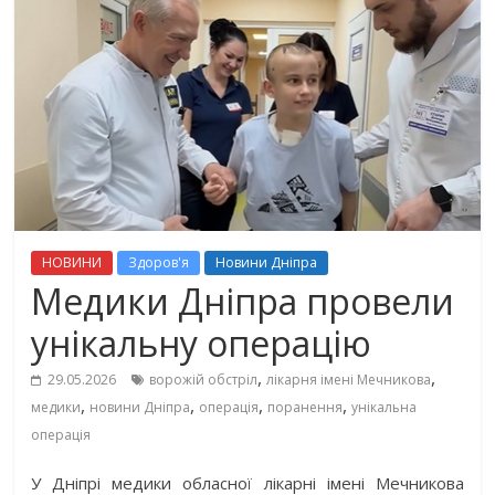
НОВИНИ
Здоров'я
Новини Дніпра
Медики Дніпра провели
унікальну операцію
,
,
29.05.2026
ворожій обстріл
лікарня імені Мечникова
,
,
,
,
медики
новини Дніпра
операція
поранення
унікальна
операція
У Дніпрі медики обласної лікарні імені Мечникова