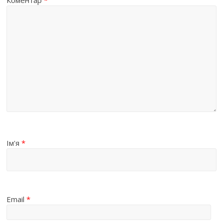
Коментар
*
Ім'я
*
Email
*