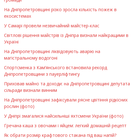
На Дніпропетровщині різко зросла кількість пожеж в
екосистемах
У Самарі провели незвичайний майстер-клас
Світлові рішення майстрів із Дніпра визнали найкращими в
Україні
На Дніпропетровщині ліквідовують аварію на
магістральному водогоні
Спортсменка з Кам’янського встановила рекорд
Дніпропетровщини з пауерліфтингу
Приховав майно та доходи: на Дніпропетровщині депутата
сільради визнали винним
На Дніпропетровщині зафіксували рясне цвітіння рідкісних
рослин (фото)
У Дніпрі змагалися найсильніші яхтсмени України (фото)
Гречана каша з овочами і яйцем: легкий домашній рецепт
Як обрати розмір крафтового стакана під ваш напій?