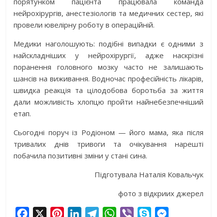
порятунком пацієнта працювала команда
нейрохірургів, анестезіологів та медичних сестер, які
провели ювелірну роботу в операційній.
Медики наголошують: подібні випадки є одними з
найскладніших у нейрохірургії, адже наскрізні
поранення головного мозку часто не залишають
шансів на виживання. Водночас професійність лікарів,
швидка реакція та цілодобова боротьба за життя
дали можливість хлопцю пройти найнебезпечніший
етап.
Сьогодні поруч із Родіоном — його мама, яка після
тривалих днів тривоги та очікування нарешті
побачила позитивні зміни у стані сина.
Підготувала Наталія Ковальчук
фото з відкриих джерел
F
X
P
L
T
W
V
S
M