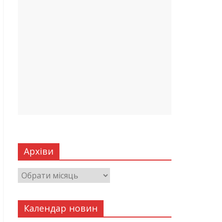
Архіви
Календар новин