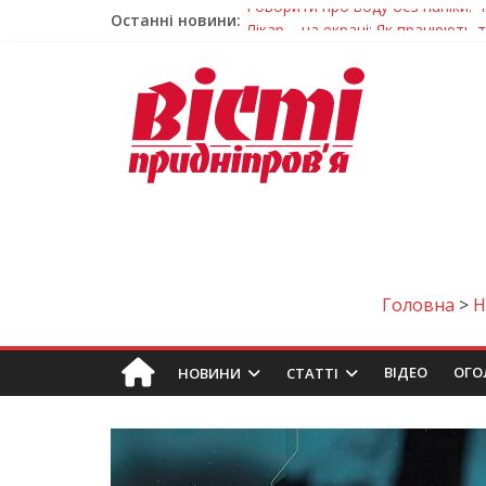
Останні новини:
Лікар – на екрані: Як працюють
У Дніпрі триває масштабна під
Пошуки тривають: на Дніпропет
Ветерани Дніпропетровщини от
Говорити про воду без паніки: 
Головна
>
ВIДЕО
ОГО
НОВИНИ
СТАТТІ