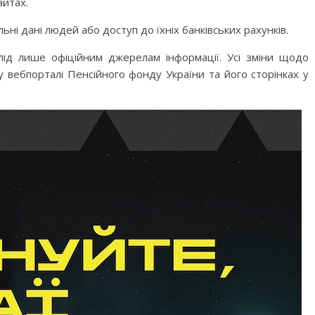
айтах.
ні дані людей або доступ до їхніх банківських рахунків.
слід лише офіційним джерелам інформації. Усі зміни щодо
у вебпорталі Пенсійного фонду України та його сторінках у