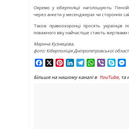
Окремо у кіберполіції наголошують: Пенс
через анкети у месенджерах чи сторонніх са
Також правоохоронці просять українців п
поважного віку найчастіше стають жертвами 
Марина Кузнецова,
фото: Кіберполіція Дніпропетровської област
F
X
P
L
T
W
V
S
a
i
i
e
h
i
k
e
Більше на нашому каналі в
YouTube,
та 
c
n
n
l
a
b
y
s
e
t
k
e
t
e
p
s
b
e
e
g
s
r
e
e
o
r
d
r
A
n
o
e
I
a
p
g
k
s
n
m
p
e
t
r