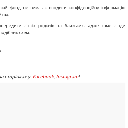
ійний фонд не вимагає вводити конфіденційну інформацію
йтах.
опередити літніх родичів та близьких, адже саме люди
подібних схем.
і
M
на сторінках у
Facebook
,
Instagram
!