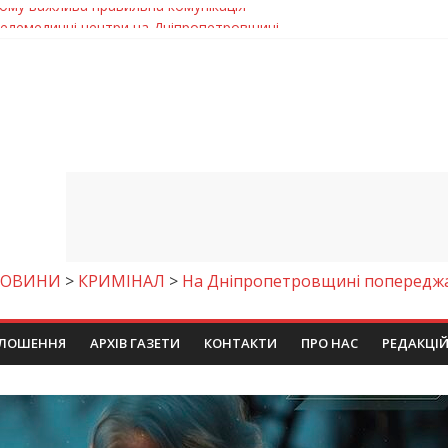
 телемедичні центри на Дніпропетровщині
готовка до опалювального сезону
ровщині досліджують місце розташування легендарного монасти
римують шанс на власне житло
чому важлива правильна комунікація
НОВИНИ
>
КРИМІНАЛ
>
На Дніпропетровщині попереджа
ЛОШЕННЯ
АРХІВ ГАЗЕТИ
КОНТАКТИ
ПРО НАС
РЕДАКЦІ