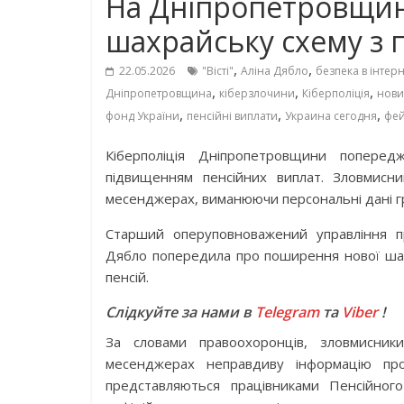
На Дніпропетровщин
шахрайську схему з 
,
,
22.05.2026
"Вісті"
Аліна Дябло
безпека в інтерн
,
,
,
Дніпропетровщина
кіберзлочини
Кіберполіція
нов
,
,
,
фонд України
пенсійні виплати
Украина сегодня
фей
Кіберполіція Дніпропетровщини попере
підвищенням пенсійних виплат. Зловмис
месенджерах, виманюючи персональні дані г
Старший оперуповноважений управління пр
Дябло попередила про поширення нової шахр
пенсій.
Слідкуйте за нами в
Telegram
та
Viber
!
За словами правоохоронців, зловмисни
месенджерах неправдиву інформацію про
представляються працівниками Пенсійно