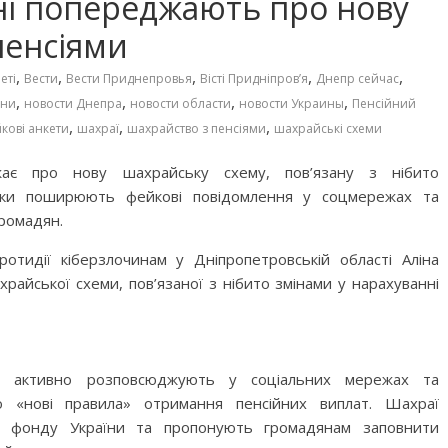
і попереджають про нову
пенсіями
,
,
,
,
,
еті
Вести
Вести Приднепровья
Вісті Придніпровʼя
Днепр сейчас
,
,
,
,
ини
новости Днепра
новости области
новости Украины
Пенсійний
,
,
,
кові анкети
шахраї
шахрайство з пенсіями
шахрайські схеми
джає про нову шахрайську схему, пов’язану з нібито
ники поширюють фейкові повідомлення у соцмережах та
ромадян.
отидії кіберзлочинам у Дніпропетровській області Аліна
айської схеми, пов’язаної з нібито змінами у нарахуванні
ки активно розповсюджують у соціальних мережах та
 «нові правила» отримання пенсійних виплат. Шахраї
го фонду України та пропонують громадянам заповнити