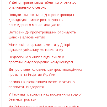
У Дніпрі триває масштабна підготовка до
опалювального сезону
Пошуки тривають: на Дніпропетровщині
досліджують місце розташування
легендарного монастиря (Фото)
Ветерани Дніпропетровщини отримують
шанс на власне житло
Жінки, які повертають життя: у Дніпрі
відкрили унікальну фотовиставку
Педагогиню з Дніпра відзначили у
престижному всеукраїнському конкурсі
Дніпро стане головним центром молодіжних
проєктів та ініціатив України
Засинання після півночі може негативно
впливати на здоров’я
У Тернівці працюють над посиленням водної
безпеки громади
На Дніпропетровщині різко зросла кількість