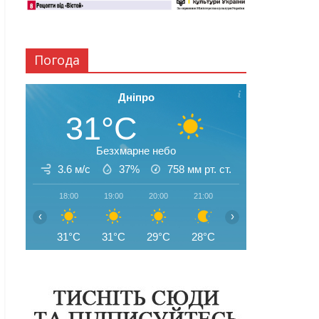
Погода
Дніпро
31°C
Безхмарне небо
3.6 м/с
37%
758
мм рт. ст.
18:00
19:00
20:00
21:00
22:00
23:00
‹
›
31°C
31°C
29°C
28°C
26°C
25°C