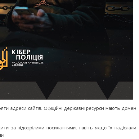
яти адреси сайтів. Офіційні державні ресурси мають домен
ити за підозрілими посиланнями, навіть якщо їх надіслали
и.