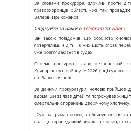
За словами прокурора, злочини проти діт
правоохоронців області. «Усі такі провад
Валерій Прихожанов.
Слідкуйте за нами в
Telegram
та
Viber
!
Він також повідомив, що особисто очолює
потерпілими є діти. Із них шість справ пер
уже розглядаються в судах.
Окремо прокурор згадав резонансний зл
Криворізького району. У 2026 році суд вині
позбавлення волі.
За даними прокуратури, чоловік прийшов до
вдома. Він зв’язав дітей та погрожував жінці
смертельних поранень дворічному хлопчику.
«Суд підтримав позицію обвинувачення та
волі. Це справедливий вирок за злочин, що 