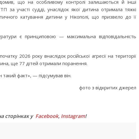
ідомив, що на особливому контролі залишаються й інші
ТП за участі судді, унаслідок якої дитина отримала тяжкі
тичного катування дитини у Нікополі, що призвело до її
уратури є принциповою — максимальна відповідальність
очатку 2026 року внаслідок російської агресії на території
тина, ще 77 дітей отримали поранення.
такий факт», — підсумував він.
фото з відкритих джерел
M
на сторінках у
Facebook
,
Instagram
!