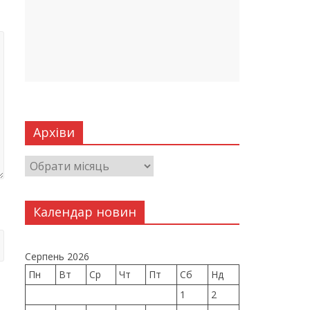
Архіви
Календар новин
Серпень 2026
Пн
Вт
Ср
Чт
Пт
Сб
Нд
1
2