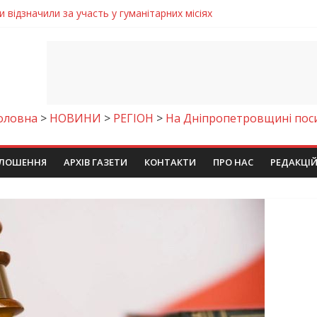
 відзначили за участь у гуманітарних місіях
народне визнання
и стане доступним безкоштовне гаряче харчування
щих юних кінологів світу
акана під ваш напій?
оловна
>
НОВИНИ
>
РЕГІОН
>
На Дніпропетровщині поси
ЛОШЕННЯ
АРХІВ ГАЗЕТИ
КОНТАКТИ
ПРО НАС
РЕДАКЦІ