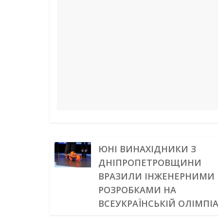
o
r
d
r
A
n
o
e
I
a
p
g
k
s
n
m
p
e
t
r
ЮНІ ВИНАХІДНИКИ З
ДНІПРОПЕТРОВЩИНИ
ВРАЗИЛИ ІНЖЕНЕРНИМИ
РОЗРОБКАМИ НА
ВСЕУКРАЇНСЬКІЙ ОЛІМПІА