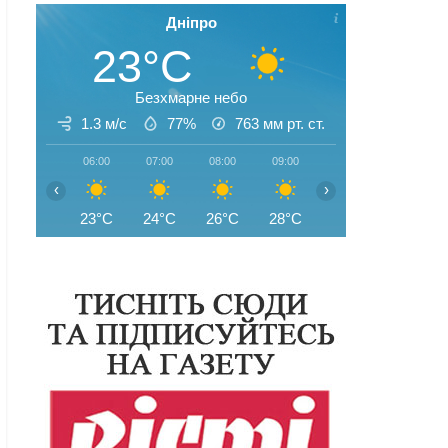
Дніпро
23°C
Безхмарне небо
1.3 м/с
77%
763
мм рт. ст.
06:00
07:00
08:00
09:00
10:00
11:00
‹
›
23°C
24°C
26°C
28°C
30°C
32°C