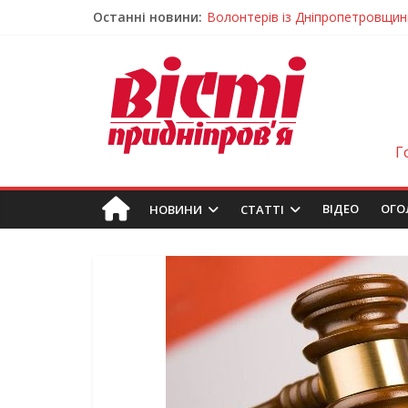
Останні новини:
Волонтерів із Дніпропетровщини
Дніпровський цирк отримав між
Для школярів Дніпропетровщин
Дніпрянка стала однією з найкра
Як обрати розмір крафтового ст
Г
ВIДЕО
ОГО
НОВИНИ
СТАТТІ