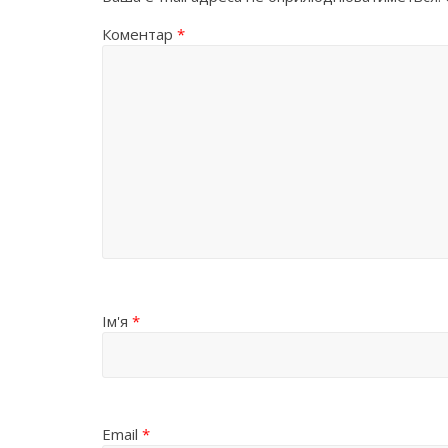
Коментар
*
Ім'я
*
Email
*