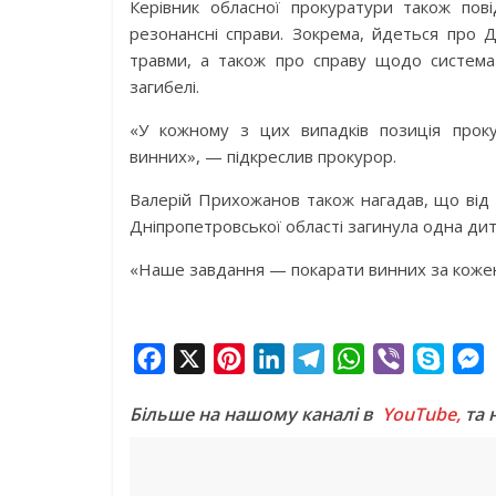
Керівник обласної прокуратури також пов
резонансні справи. Зокрема, йдеться про Д
травми, а також про справу щодо система
загибелі.
«У кожному з цих випадків позиція прок
винних», — підкреслив прокурор.
Валерій Прихожанов також нагадав, що від п
Дніпропетровської області загинула одна ди
«Наше завдання — покарати винних за кожен 
F
X
P
L
T
W
V
S
a
i
i
e
h
i
k
e
Більше на нашому каналі в
YouTube,
та 
c
n
n
l
a
b
y
s
e
t
k
e
t
e
p
s
b
e
e
g
s
r
e
e