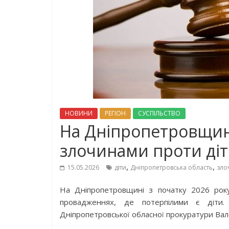
НОВИНИ
РЕГІОН
СУСПІЛЬСТВО
На Дніпропетровщин
злочинами проти ді
,
,
15.05.2026
діти
Дніпропетровська область
зло
На Дніпропетровщині з початку 2026 рок
провадженнях, де потерпілими є ді
Дніпропетровської обласної прокуратури Ва