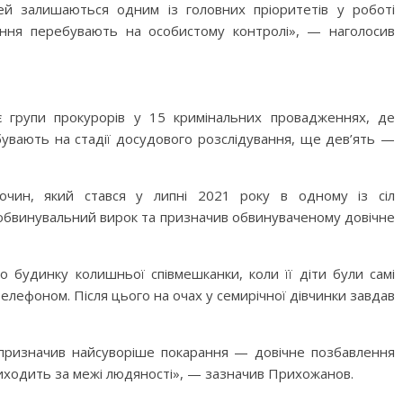
ей залишаються одним із головних пріоритетів у роботі
ження перебувають на особистому контролі», — наголосив
 групи прокурорів у 15 кримінальних провадженнях, де
ебувають на стадії досудового розслідування, ще дев’ять —
очин, який стався у липні 2021 року в одному із сіл
с обвинувальний вирок та призначив обвинуваченому довічне
 будинку колишньої співмешканки, коли її діти були самі
 телефоном. Після цього на очах у семирічної дівчинки завдав
 призначив найсуворіше покарання — довічне позбавлення
виходить за межі людяності», — зазначив Прихожанов.