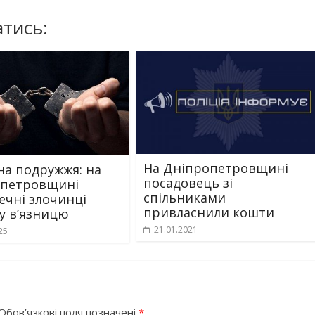
тись:
На Дніпропетровщині
на подружжя: на
посадовець зі
опетровщині
спільниками
ечні злочинці
привласнили кошти
 у в’язницю
21.01.2021
25
Обов’язкові поля позначені
*