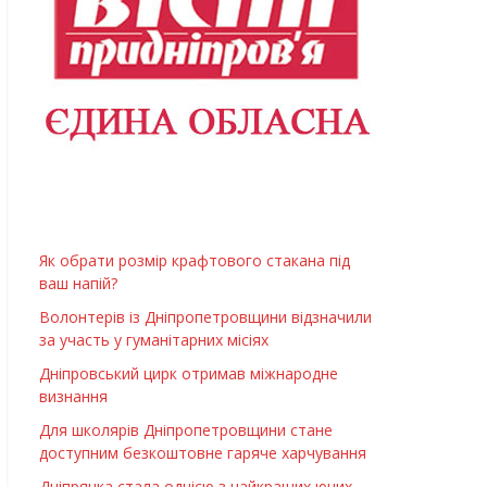
Як обрати розмір крафтового стакана під
ваш напій?
Волонтерів із Дніпропетровщини відзначили
за участь у гуманітарних місіях
Дніпровський цирк отримав міжнародне
визнання
Для школярів Дніпропетровщини стане
доступним безкоштовне гаряче харчування
Дніпрянка стала однією з найкращих юних