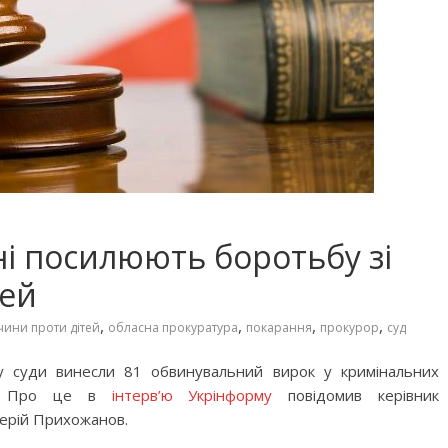
і посилюють боротьбу зі
тей
,
,
,
,
чини проти дітей
обласна прокуратура
покарання
прокурор
суд
у суди винесли 81 обвинувальний вирок у кримінальних
ти. Про це в
інтерв’ю Укрінформу
повідомив керівник
лерій Прихожанов.