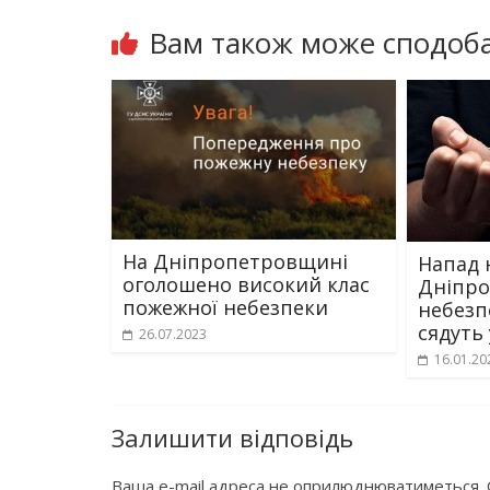
Вам також може сподоба
На Дніпропетровщині
Напад 
оголошено високий клас
Дніпр
пожежної небезпеки
небезп
сядуть
26.07.2023
16.01.20
Залишити відповідь
Ваша e-mail адреса не оприлюднюватиметься.