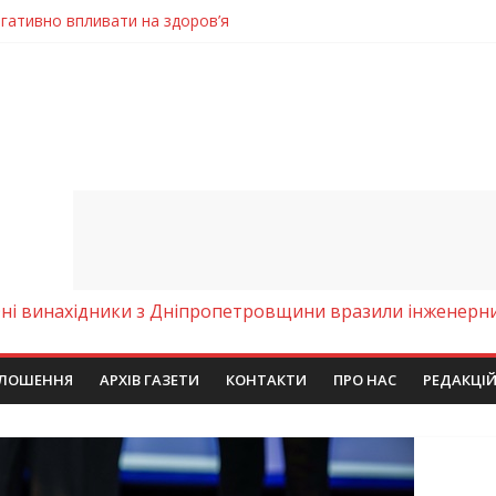
енням водної безпеки громади
ла кількість пожеж в екосистемах
майстер-клас
іпра визнали найкращими в Україні
ні винахідники з Дніпропетровщини вразили інженерним
ЛОШЕННЯ
АРХІВ ГАЗЕТИ
КОНТАКТИ
ПРО НАС
РЕДАКЦІ