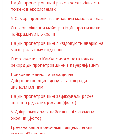
На Дніпропетровщині різко зросла кількість
пожеж в екосистемах
У Самарі провели незвичайний майстер-клас
Світлові рішення майстрів із Дніпра визнали
найкращими в Україні
На Дніпропетровщині ліквідовують аварію на
магістральному водогоні
Спортсменка з Кам’янського встановила
рекорд Дніпропетровщини з пауерліфтингу
Приховав майно та доходи: на
Дніпропетровщині депутата сільради
визнали винним
На Дніпропетровщині зафіксували рясне
цвітіння рідкісних рослин (фото)
У Дніпрі змагалися найсильніші яхтсмени
України (фото)
Гречана каша з овочами і яйцем: легкий
домашній рецепт