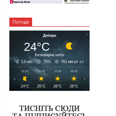
Погода
Дніпро
24°C
Безхмарне небо
1.5 м/с
75%
761
мм рт. ст.
05:00
06:00
07:00
08:00
09:00
10:00
‹
›
24°C
25°C
26°C
28°C
30°C
32°C