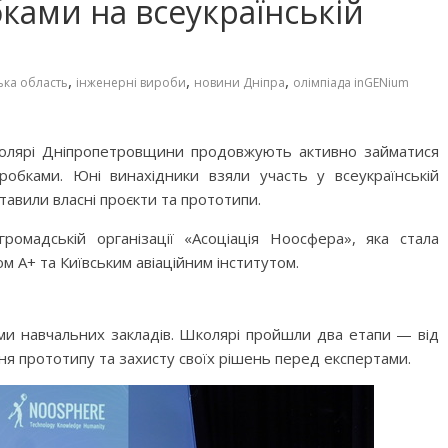
ами на всеукраїнській
,
,
,
ька область
інженерні вироби
новини Дніпра
олімпіада inGENium
школярі Дніпропетровщини продовжують активно займатися
робками. Юні винахідники взяли участь у всеукраїнській
тавили власні проєкти та прототипи.
ромадській організації «Асоціація Ноосфера», яка стала
м А+ та Київським авіаційним інститутом.
ьми навчальних закладів. Школярі пройшли два етапи — від
я прототипу та захисту своїх рішень перед експертами.