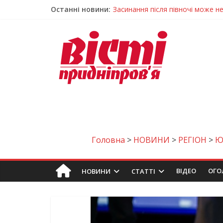
Останні новини:
У Тернівці працюють над посил
На Дніпропетровщині різко зрос
У Самарі провели незвичайний 
Світлові рішення майстрів із Дн
Головна
>
НОВИНИ
>
РЕГІОН
>
Ю
ВIДЕО
ОГО
НОВИНИ
СТАТТІ