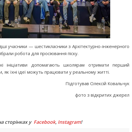
дші учасники — шестикласники з Архітектурно-інженерного
зібрали робота для просіювання піску.
кі ініціативи допомагають школярам отримати перший
и, як їхні ідеї можуть працювати у реальному житті.
Підготував Олексій Ковальчук
фото з відкритих джерел
M
на сторінках у
Facebook
,
Instagram
!