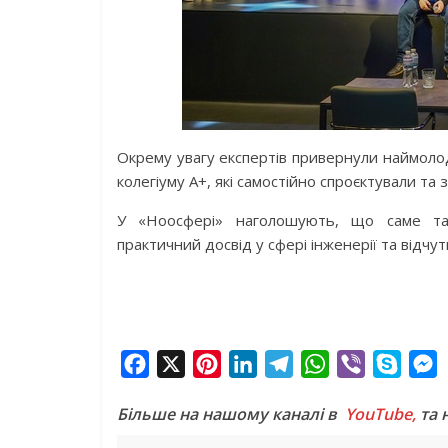
Окрему увагу експертів привернули наймоло
колегіуму А+, які самостійно спроєктували та 
У «Ноосфері» наголошують, що саме та
практичний досвід у сфері інженерії та відчут
F
X
P
L
T
W
V
S
a
i
i
e
h
i
k
e
Більше на нашому каналі в
YouTube,
та 
c
n
n
l
a
b
y
s