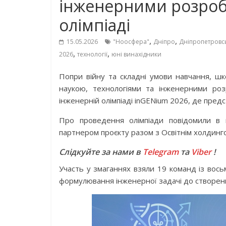
інженерними розробк
олімпіаді
,
,
15.05.2026
"Ноосфера"
Дніпро
Дніпропетровс
,
,
2026
технології
юні винахідники
Попри війну та складні умови навчання, 
наукою, технологіями та інженерними роз
інженерній олімпіаді inGENium 2026, де предс
Про проведення олімпіади повідомили в г
партнером проєкту разом з Освітнім холдинго
Слідкуйте за нами в
Telegram
та
Viber
!
Участь у змаганнях взяли 19 команд із вос
формулювання інженерної задачі до створенн