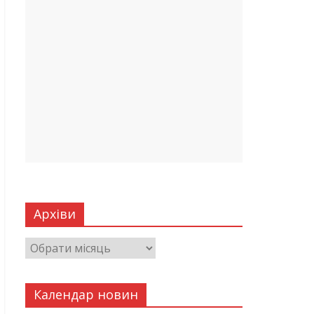
Архіви
Календар новин