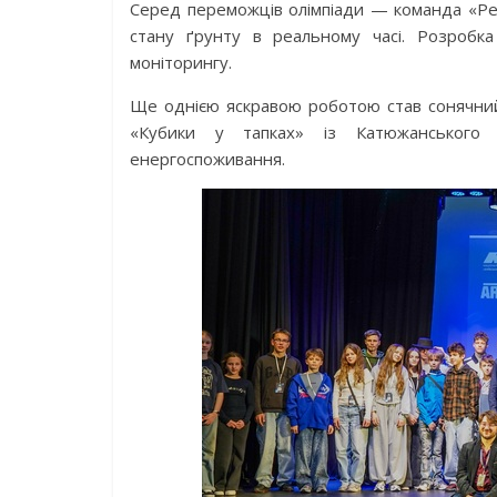
Серед переможців олімпіади — команда «Рел
стану ґрунту в реальному часі. Розробк
моніторингу.
Ще однією яскравою роботою став сонячний
«Кубики у тапках» із Катюжанського
енергоспоживання.