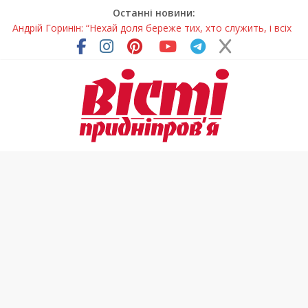
Останні новини:
Андрій Горинін: “Нехай доля береже тих, хто служить, і всіх
українців!”
Жінки, які повертають життя: у Дніпрі відкрили унікальну
фотовиставку
Педагогиню з Дніпра відзначили у престижному
всеукраїнському конкурсі
Дніпро стане головним центром молодіжних проєктів та
ініціатив України
Ветерани Дніпропетровщини отримують шанс на власне
житло