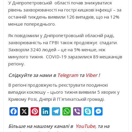
У Дніпропетровській області почав знижуватися
рівень захворюваності на гострі кишкові інфекції – за
останній тиждень виявили 126 випадків, що на 12%
менше попереднього.
Як повідомили у Дніпропетровській обласній раді,
захворюваність на ГРВІ також продовжує спадати.
Захворіли 3240 людей – це на 5% менше, ніж
минулого тижня. COVID-19 заразилися 89 мешканців
регіону.
Слідкуйте за нами в
Telegram
та
Viber
!
В регіоні продовжують реєструвати поодинокі
випадки коклюшу – цього тижня виявили 5 хворих у
Кривому Розі, Дніпрі й П`ятихатській громаді.
F
X
P
L
T
W
V
S
M
a
i
i
e
h
i
k
e
Більше на нашому каналі в
YouTube,
та на
c
n
n
l
a
b
y
s