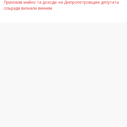
Приховав майно та доходи: на Дніпропетровщині депутата
сільради визнали винним