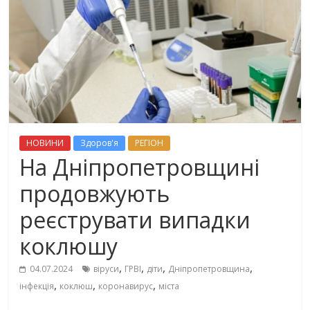
НОВИНИ
Здоров'я
РЕГІОН
На Дніпропетровщині
продовжують
реєструвати випадки
коклюшу
,
,
,
,
04.07.2024
віруси
ГРВІ
діти
Дніпропетровщина
,
,
,
інфекція
коклюш
коронавирус
міста