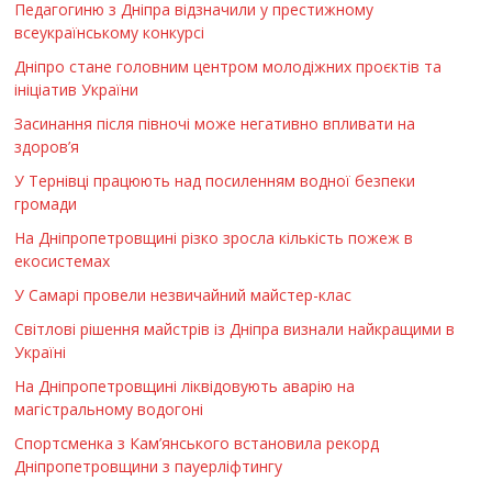
Педагогиню з Дніпра відзначили у престижному
всеукраїнському конкурсі
Дніпро стане головним центром молодіжних проєктів та
ініціатив України
Засинання після півночі може негативно впливати на
здоров’я
У Тернівці працюють над посиленням водної безпеки
громади
На Дніпропетровщині різко зросла кількість пожеж в
екосистемах
У Самарі провели незвичайний майстер-клас
Світлові рішення майстрів із Дніпра визнали найкращими в
Україні
На Дніпропетровщині ліквідовують аварію на
магістральному водогоні
Спортсменка з Кам’янського встановила рекорд
Дніпропетровщини з пауерліфтингу