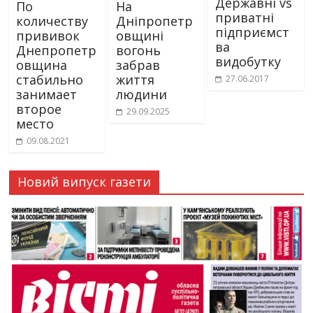
Державні vs
По
На
приватні
количеству
Дніпропетр
підприємст
прививок
овщині
ва
Днепропетр
вогонь
видобутку
овщина
забрав
стабильно
життя
27.06.2017
занимает
людини
второе
29.09.2025
место
09.08.2021
Новий випуск газети