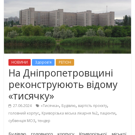
НОВИНИ
Здоров'я
РЕГІОН
На Дніпропетровщині
реконструюють відому
«тисячку»
,
,
,
27.06.2024
«Тисячка»
Будівлю
вартість проєкту
,
,
,
головний корпус
Криворізька міська лікарня №2
пацієнти
,
субвенція МОЗ
тендер
Будівлю головного корпусу Криворізької міської