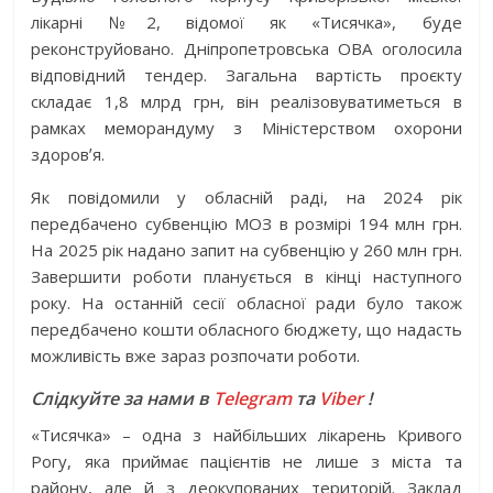
лікарні №2, відомої як «Тисячка», буде
реконструйовано. Дніпропетровська ОВА оголосила
відповідний тендер. Загальна вартість проєкту
складає 1,8 млрд грн, він реалізовуватиметься в
рамках меморандуму з Міністерством охорони
здоровʼя.
Як повідомили у обласній раді, на 2024 рік
передбачено субвенцію МОЗ в розмірі 194 млн грн.
На 2025 рік надано запит на субвенцію у 260 млн грн.
Завершити роботи планується в кінці наступного
року. На останній сесії обласної ради було також
передбачено кошти обласного бюджету, що надасть
можливість вже зараз розпочати роботи.
Слідкуйте за нами в
Telegram
та
Viber
!
«Тисячка» – одна з найбільших лікарень Кривого
Рогу, яка приймає пацієнтів не лише з міста та
району, але й з деокупованих територій. Заклад