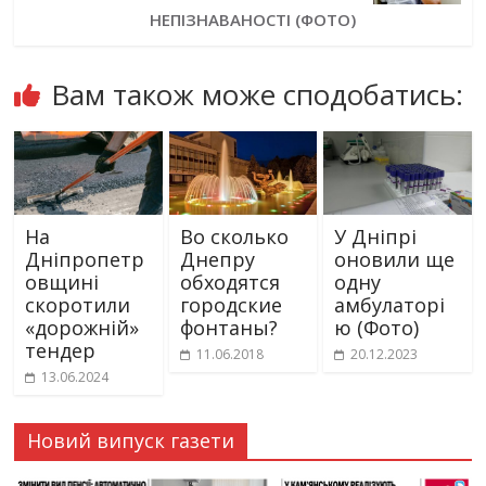
НЕПІЗНАВАНОСТІ (ФОТО)
Вам також може сподобатись:
На
Во сколько
У Дніпрі
Дніпропетр
Днепру
оновили ще
овщині
обходятся
одну
скоротили
городские
амбулаторі
«дорожній»
фонтаны?
ю (Фото)
тендер
11.06.2018
20.12.2023
13.06.2024
Новий випуск газети