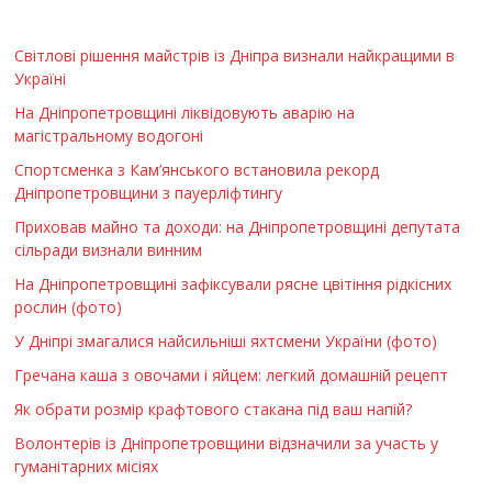
Світлові рішення майстрів із Дніпра визнали найкращими в
Україні
На Дніпропетровщині ліквідовують аварію на
магістральному водогоні
Спортсменка з Кам’янського встановила рекорд
Дніпропетровщини з пауерліфтингу
Приховав майно та доходи: на Дніпропетровщині депутата
сільради визнали винним
На Дніпропетровщині зафіксували рясне цвітіння рідкісних
рослин (фото)
У Дніпрі змагалися найсильніші яхтсмени України (фото)
Гречана каша з овочами і яйцем: легкий домашній рецепт
Як обрати розмір крафтового стакана під ваш напій?
Волонтерів із Дніпропетровщини відзначили за участь у
гуманітарних місіях