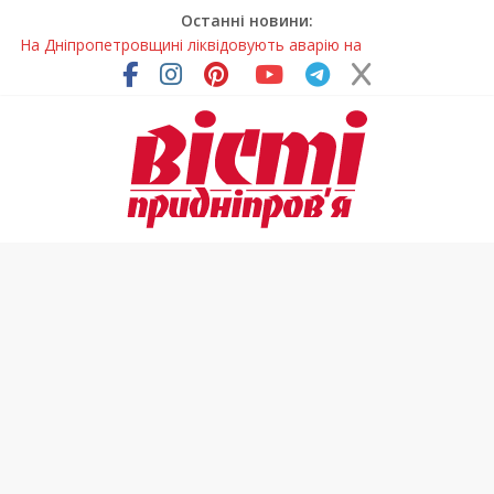
Останні новини:
На Дніпропетровщині ліквідовують аварію на
магістральному водогоні
Спортсменка з Кам’янського встановила рекорд
Дніпропетровщини з пауерліфтингу
Приховав майно та доходи: на Дніпропетровщині депутата
сільради визнали винним
На Дніпропетровщині зафіксували рясне цвітіння рідкісних
рослин (фото)
Світлові рішення майстрів із Дніпра визнали найкращими в
Україні