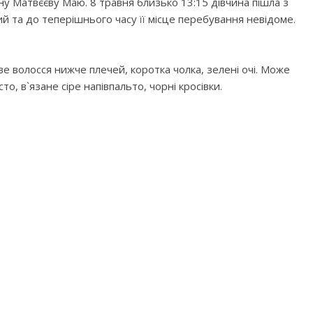
у Матвєєву Маю. 8 травня близько 13:15 дівчина пішла з
 та до теперішнього часу її місце перебування невідоме.
ве волосся нижче плечей, коротка чолка, зелені очі. Може
о, в`язане сіре напівпальто, чорні кросівки.