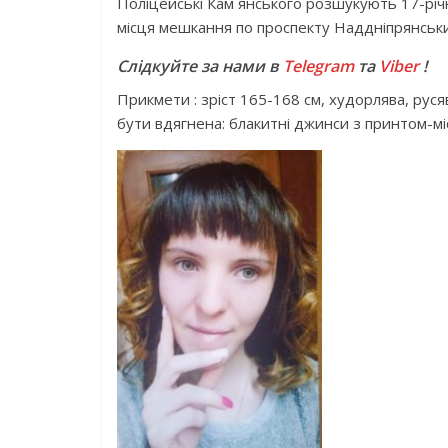
Поліцейські Кам`янського розшукують 17-річн
місця мешкання по проспекту Наддніпрянський
Слідкуйте за нами в
Telegram
та
Viber
!
Прикмети : зріст 165-168 см, худорлява, руся
бути вдягнена: блакитні джинси з принтом-міст