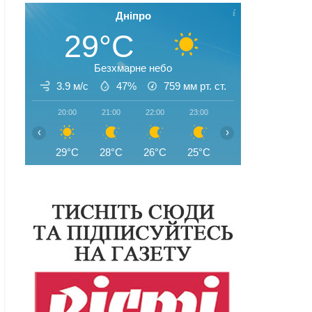
Дніпро
29°C
Безхмарне небо
3.9 м/с
47%
759
мм рт. ст.
20:00
21:00
22:00
23:00
00:00
01:00
‹
›
29°C
28°C
26°C
25°C
25°C
24°C