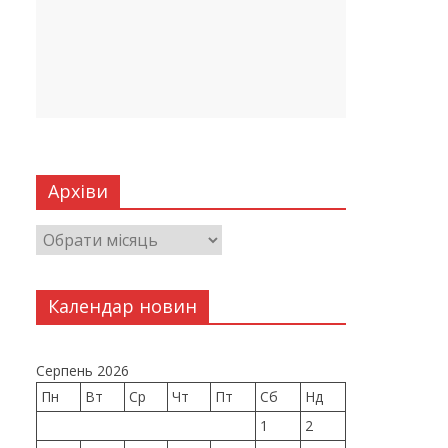
Архіви
Календар новин
Серпень 2026
Пн
Вт
Ср
Чт
Пт
Сб
Нд
1
2