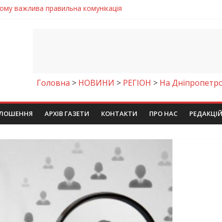
 телемедичні центри на Дніпропетровщині
готовка до опалювального сезону
ровщині досліджують місце розташування легендарного монасти
римують шанс на власне житло
чому важлива правильна комунікація
Головна
>
НОВИНИ
>
РЕГІОН
>
На Дніпропетро
ЛОШЕННЯ
АРХІВ ГАЗЕТИ
КОНТАКТИ
ПРО НАС
РЕДАКЦІ