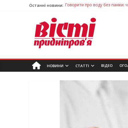
Останні новини:
Лікар – на екрані: Як працюють
У Дніпрі триває масштабна під
Пошуки тривають: на Дніпропет
Ветерани Дніпропетровщини от
Говорити про воду без паніки: 
ВIДЕО
ОГО
НОВИНИ
СТАТТІ