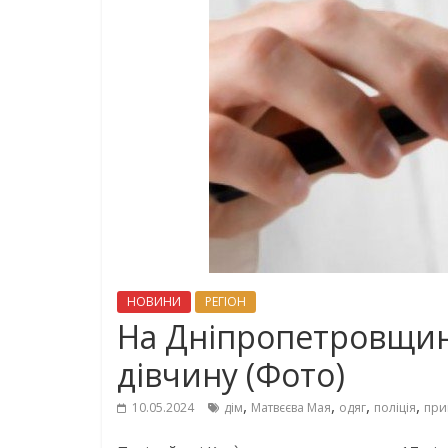
НОВИНИ
РЕГІОН
На Дніпропетровщин
дівчину (Фото)
,
,
,
,
10.05.2024
дім
Матвєєва Мая
одяг
поліція
при