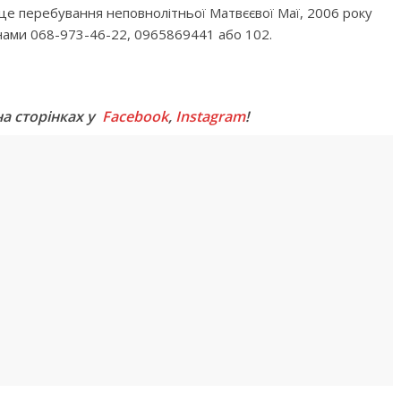
сце перебування неповнолітньої Матвєєвої Маї, 2006 року
ами 068-973-46-22, 0965869441 або 102.
M
на сторінках у
Facebook
,
Instagram
!