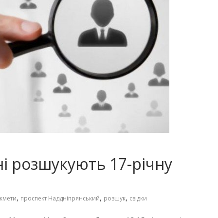
і розшукують 17-річну
,
,
,
кмети
проспект Наддніпрянський
розшук
свідки