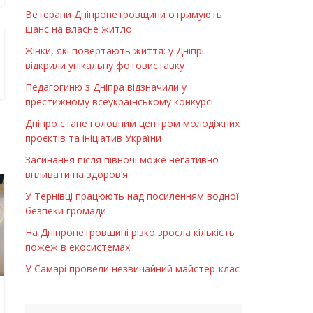
Ветерани Дніпропетровщини отримують
шанс на власне житло
Жінки, які повертають життя: у Дніпрі
відкрили унікальну фотовиставку
Педагогиню з Дніпра відзначили у
престижному всеукраїнському конкурсі
Дніпро стане головним центром молодіжних
проєктів та ініціатив України
Засинання після півночі може негативно
впливати на здоров’я
У Тернівці працюють над посиленням водної
безпеки громади
На Дніпропетровщині різко зросла кількість
пожеж в екосистемах
У Самарі провели незвичайний майстер-клас