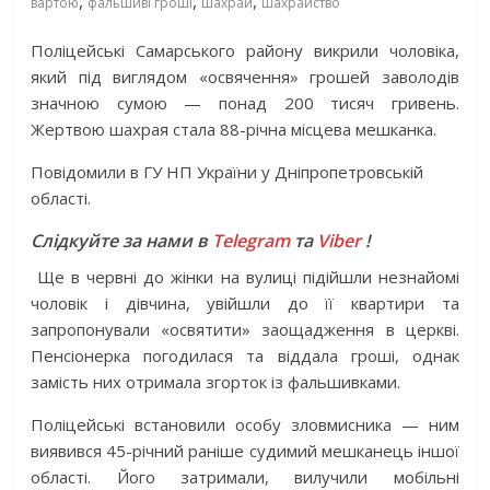
,
,
,
вартою
фальшиві гроші
шахрай
шахрайство
Поліцейські Самарського району викрили чоловіка,
який під виглядом «освячення» грошей заволодів
значною сумою — понад 200 тисяч гривень.
Жертвою шахрая стала 88-річна місцева мешканка.
Повідомили в ГУ НП України у Дніпропетровській
області.
Слідкуйте за нами в
Telegram
та
Viber
!
Ще в червні до жінки на вулиці підійшли незнайомі
чоловік і дівчина, увійшли до її квартири та
запропонували «освятити» заощадження в церкві.
Пенсіонерка погодилася та віддала гроші, однак
замість них отримала згорток із фальшивками.
Поліцейські встановили особу зловмисника — ним
виявився 45-річний раніше судимий мешканець іншої
області. Його затримали, вилучили мобільні