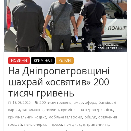
НОВИНИ
КРИМІНАЛ
РЕГІОН
На Дніпропетровщині
шахрай «освятив» 200
тисяч гривень
,
,
,
18.08.2025
200 тисяч гривень
амар
афера
банківські
,
,
,
,
картки
затримання
злочин
кримінальна відповідальність
,
,
,
кримінальний кодекс
мобільні телефони
обшук
освячення
,
,
,
,
,
грошей
пенсіонерка
підозра
поліція
суд
тримання під