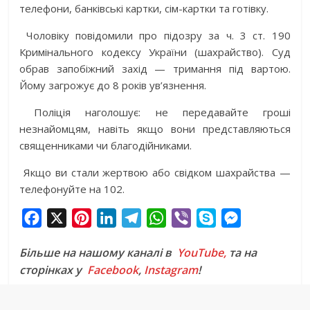
телефони, банківські картки, сім-картки та готівку.
Чоловіку повідомили про підозру за ч. 3 ст. 190
Кримінального кодексу України (шахрайство). Суд
обрав запобіжний захід — тримання під вартою.
Йому загрожує до 8 років ув’язнення.
Поліція наголошує: не передавайте гроші
незнайомцям, навіть якщо вони представляються
священниками чи благодійниками.
Якщо ви стали жертвою або свідком шахрайства —
телефонуйте на 102.
F
X
P
L
T
W
V
S
M
a
i
i
e
h
i
k
e
Більше на нашому каналі в
YouTube,
та на
c
n
n
l
a
b
y
s
сторінках у
Facebook
,
Instagram
!
e
t
k
e
t
e
p
s
b
e
e
g
s
r
e
e