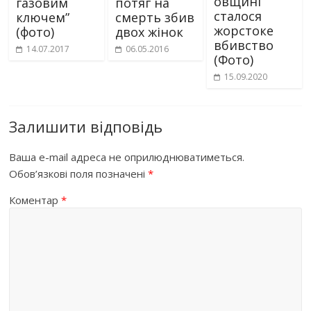
овщині
газовим
потяг на
сталося
ключем”
смерть збив
жорстоке
(фото)
двох жінок
вбивство
14.07.2017
06.05.2016
(Фото)
15.09.2020
Залишити відповідь
Ваша e-mail адреса не оприлюднюватиметься.
Обов’язкові поля позначені
*
Коментар
*