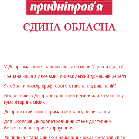
У Дніпрі змагалися найсильніші яхтсмени України (фото)
Гречана каша з овочами і яйцем: легкий домашній рецепт
Як обрати розмір крафтового стакана під ваш напій?
Волонтерів із Дніпропетровщини відзначили за участь у
гуманітарних місіях
Дніпровський цирк отримав міжнародне визнання
Для школярів Дніпропетровщини стане доступним
безкоштовне гаряче харчування
Дніпрянка стала однією з найкращих юних кінологів світу