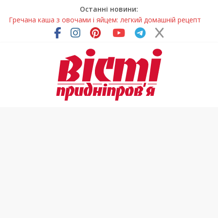
Останні новини:
Гречана каша з овочами і яйцем: легкий домашній рецепт
Як обрати розмір крафтового стакана під ваш напій?
Волонтерів із Дніпропетровщини відзначили за участь у
гуманітарних місіях
Дніпровський цирк отримав міжнародне визнання
У Дніпрі змагалися найсильніші яхтсмени України (фото)