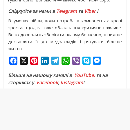
Слідкуйте за нами в
Telegram
та
Viber
!
В умовах війни, коли потреба в компонентах крові
зростає щодня, таке обладнання критично важливе.
Воно дозволить зберігати плазму безпечно, швидше
доставляти її до медзакладів і рятувати більше
життів.
F
X
P
L
T
W
V
S
M
a
i
i
e
h
i
k
e
Більше на нашому каналі в
YouTube,
та на
c
n
n
l
a
b
y
s
сторінках у
Facebook
,
Instagram
!
e
t
k
e
t
e
p
s
b
e
e
g
s
r
e
e
o
r
d
r
A
n
o
e
I
a
p
g
k
s
n
m
p
e
t
r