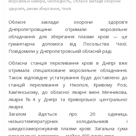
,
,
морозильні камери
необхідність
Обласні заклади охорони
,
,
здоров’я
умови зберігання
Чехія
Обласні заклади охорони здоров’я
Дніпропетровщини отримали морозильне
обладнання для зберігання плазми крові — це
гуманітарна допомога від Посольства Чехії.
Повідомили у Дніпропетровській обласній раді.
Обласна станція переливання крові в Дніпрі вже
отримала спеціалізоване морозильне обладнання.
Також відповідне устаткування буде доставлено до
станцій переливання у Нікополі, Кривому Розі,
Кам’янському, до обласної лікарні імені Мечникова,
лікарні №4 у Дніпрі та Криворізької центральної
лікарні.
Загалом йдеться про 20 одиниць
низькотемпературних холодильників і
швидкозаморожувачів плазми крові. Загальна сума
гуманітарної допомоги — майже 400 тисяч євро.