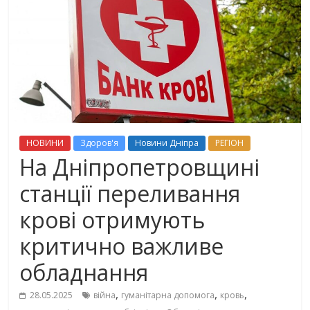
НОВИНИ
Здоров'я
Новини Дніпра
РЕГІОН
На Дніпропетровщині
станції переливання
крові отримують
критично важливе
обладнання
,
,
,
28.05.2025
війна
гуманітарна допомога
кровь