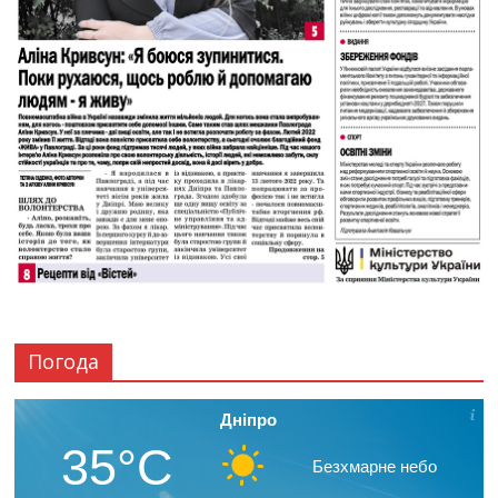
Погода
Дніпро
35°C
Безхмарне небо