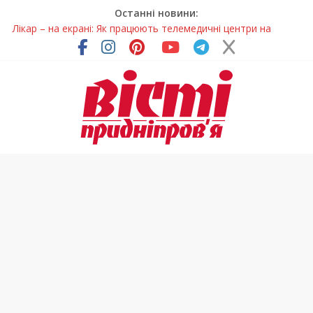
Останні новини:
Лікар – на екрані: Як працюють телемедичні центри на
Дніпропетровщині
У Дніпрі триває масштабна підготовка до опалювального
сезону
Пошуки тривають: на Дніпропетровщині досліджують місце
розташування легендарного монастиря (Фото)
Ветерани Дніпропетровщини отримують шанс на власне
житло
Говорити про воду без паніки: чому важлива правильна
комунікація