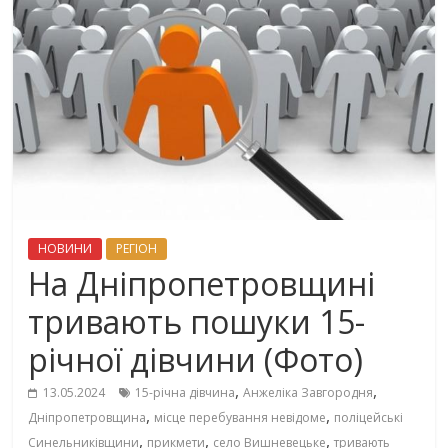
НОВИНИ
РЕГІОН
На Дніпропетровщині
тривають пошуки 15-
річної дівчини (Фото)
,
,
13.05.2024
15-річна дівчина
Анжеліка Завгородня
,
,
Дніпропетровщина
місце перебування невідоме
поліцейські
,
,
,
Синельниківщини
прикмети
село Вишневецьке
тривають