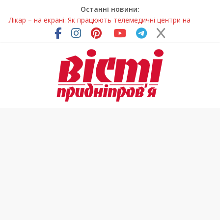
Останні новини:
Лікар – на екрані: Як працюють телемедичні центри на
Дніпропетровщині
У Дніпрі триває масштабна підготовка до опалювального
сезону
Пошуки тривають: на Дніпропетровщині досліджують місце
розташування легендарного монастиря (Фото)
Ветерани Дніпропетровщини отримують шанс на власне
житло
Говорити про воду без паніки: чому важлива правильна
комунікація