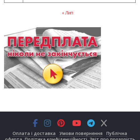
« Лип
Оплата і доставка
Умови повернення
Публічна
оферта
Політика конфіденційності
Звіт про прозорість