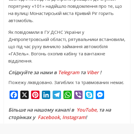
порятунку «101» надійшло повідомлення про те, що
на вулиці Монастирській міста Кривий Ріг горить
автомобіль.
Як повідомили в ГУ ДСНС України у
Дніпропетровській області, рятувальники встановили,
що під час руху виникло займання автомобіля
«ГАЗель». Вогонь охопив кабіну та вантажне
відділення.
Слідкуйте за нами в
Telegram
та
Viber
!
Пожежу ліквідовано. Загиблих та травмованих немає.
F
X
P
L
T
W
V
S
M
a
i
i
e
h
i
k
e
Більше на нашому каналі в
YouTube,
та на
c
n
n
l
a
b
y
s
сторінках у
Facebook
,
Instagram
!
e
t
k
e
t
e
p
s
b
e
e
g
s
r
e
e