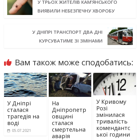
У ТРЬОХ ЖИТЕЛІВ КАМ’ЯНСЬКОГО
ВИЯВИЛИ НЕБЕЗПЕЧНУ ХВОРОБУ
У ДНІПРІ ТРАНСПОРТ ДВА ДНІ
КУРСУВАТИМЕ ЗІ ЗМІНАМИ
Вам також може сподобатись:
У Кривому
У Дніпрі
На
Розі
сталася
Дніпропетр
змінилася
трагедія на
овщині
тривалість
воді
сталася
комендантс
смертельна
05.07.2021
ької години
аварія