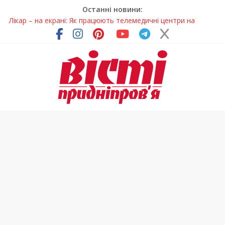
Останні новини:
Лікар – на екрані: Як працюють телемедичні центри на
Дніпропетровщині
У Дніпрі триває масштабна підготовка до опалювального
сезону
Пошуки тривають: на Дніпропетровщині досліджують місце
розташування легендарного монастиря (Фото)
Ветерани Дніпропетровщини отримують шанс на власне
житло
Говорити про воду без паніки: чому важлива правильна
комунікація