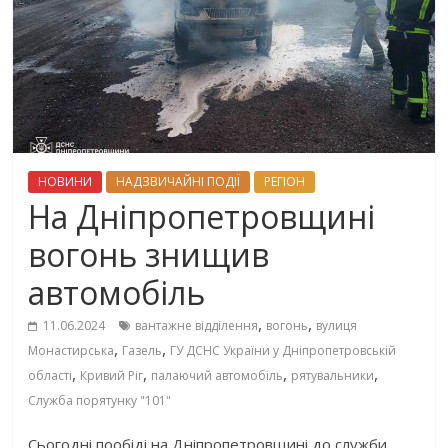
НОВИНИ
НАДЗВИЧАЙНІ ПОДІЇ
РЕГІОН
На Дніпропетровщині
вогонь знищив
автомобіль
,
,
11.06.2024
вантажне відділення
вогонь
вулиця
,
,
Монастирська
Газель
ГУ ДСНС України у Дніпропетровській
,
,
,
,
області
Кривий Ріг
палаючий автомобіль
рятувальники
Служба порятунку "101"
Сьогодні пообіді на Дніпропетровщині до служби