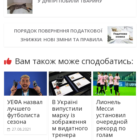
У ДНІПРІ ПОБИЛИ ТВАРИНУ
ПОРЯДОК ПОВЕРНЕННЯ ПОДАТКОВОЇ
ЗНИЖКИ: НОВІ ЗМІНИ ТА ПРАВИЛА
Вам також може сподобатись:
УЕФА назвал
В Україні
Лионель
лучшего
випустили
Месси
футболиста
марку із
установил
сезона
зображення
очередной
м видатного
рекорд по
27.08.2021
тренера
голам