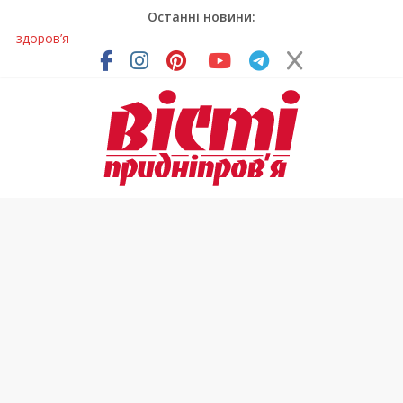
Останні новини:
У Тернівці працюють над посиленням водної безпеки
громади
На Дніпропетровщині різко зросла кількість пожеж в
екосистемах
У Самарі провели незвичайний майстер-клас
Світлові рішення майстрів із Дніпра визнали найкращими в
Україні
Засинання після півночі може негативно впливати на
здоров’я