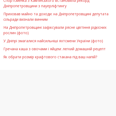
Спортсменка з Кам’янського встановила рекорд
Дніпропетровщини з пауерліфтингу
Приховав майно та доходи: на Дніпропетровщині депутата
сільради визнали винним
На Дніпропетровщині зафіксували рясне цвітіння рідкісних
рослин (фото)
У Дніпрі змагалися найсильніші яхтсмени України (фото)
Гречана каша з овочами і яйцем: легкий домашній рецепт
Як обрати розмір крафтового стакана під ваш напій?