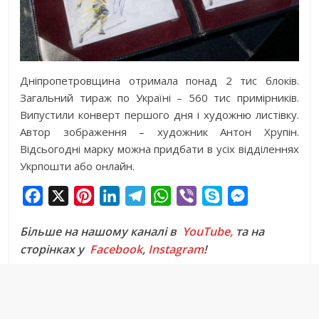
Дніпропетровщина отримала понад 2 тис блоків.
Загальний тираж по Україні – 560 тис примірників.
Випустили конверт першого дня і художню листівку.
Автор зображення – художник Антон Хрупін.
Відсьогодні марку можна придбати в усіх відділеннях
Укрпошти або онлайн.
F
X
P
L
T
W
V
S
M
a
i
i
e
h
i
k
e
Більше на нашому каналі в
YouTube,
та на
c
n
n
l
a
b
y
s
сторінках у
Facebook
,
Instagram
!
e
t
k
e
t
e
p
s
b
e
e
g
s
r
e
e
o
r
d
r
A
n
o
e
I
a
p
g