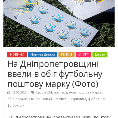
НОВИНИ
Новини Дніпра
РЕГІОН
СПОРТ
Цікаве
На Дніпропетровщині
ввели в обіг футбольну
поштову марку (Фото)
,
,
,
13.06.2024
Євро-2024
листівки
нова поштова марка
,
,
,
,
,
обіг
погашення
поштовий штемпель
Укрпошта
футбол
юні
футболісти
На Дніпропетровщині презентували нову поштову