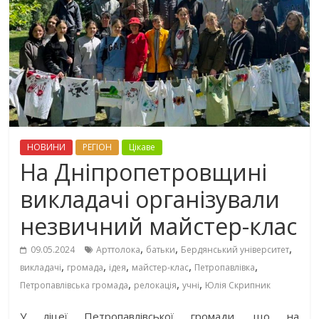
НОВИНИ
РЕГІОН
Цікаве
На Дніпропетровщині
викладачі організували
незвичний майстер-клас
,
,
,
09.05.2024
Арттолока
батьки
Бердянський університет
,
,
,
,
,
викладачі
громада
ідея
майстер-клас
Петропавлівка
,
,
,
Петропавлівська громада
релокація
учні
Юлія Скрипник
У ліцеї Петропавлівської громади, що на