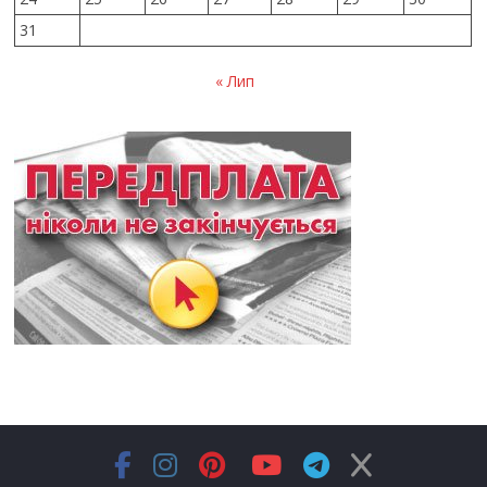
31
« Лип