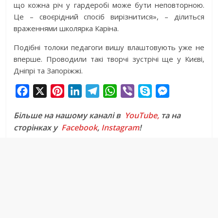
що кожна річ у гардеробі може бути неповторною.
Це – своєрідний спосіб вирізнитися», – ділиться
враженнями школярка Каріна.
Подібні толоки педагоги вишу влаштовують уже не
вперше. Проводили такі творчі зустрічі ще у Києві,
Дніпрі та Запоріжжі.
F
X
P
L
T
W
V
S
M
a
i
i
e
h
i
k
e
Більше на нашому каналі в
YouTube,
та на
c
n
n
l
a
b
y
s
сторінках у
Facebook
,
Instagram
!
e
t
k
e
t
e
p
s
b
e
e
g
s
r
e
e
o
r
d
r
A
n
o
e
I
a
p
g
k
s
n
m
p
e
t
r