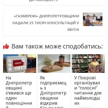
«ГАЗМЕРЕЖІ» ДНІПРОПЕТРОВЩИНИ
НАДАЛИ 25 ТИСЯЧ КОНСУЛЬТАЦІЙ У
КВІТНІ
Вам також може сподобатись:
На
Як
У Покрові
Дніпропетр
підприємец
організувал
овщині
ь з
и “голосні”
з’явився ще
Дніпропетр
читання для
один
овщини
наймолодш
повноцінни
відкрив
их