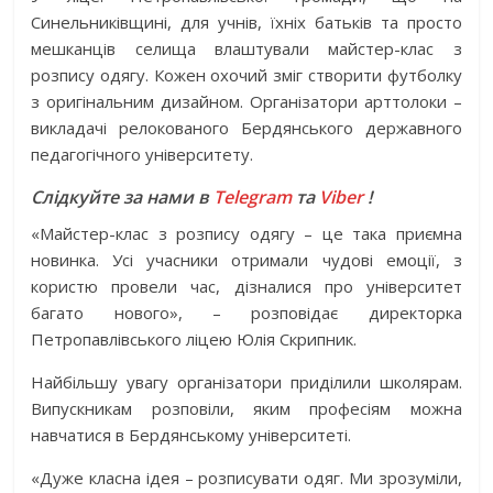
Синельниківщині, для учнів, їхніх батьків та просто
мешканців селища влаштували майстер-клас з
розпису одягу. Кожен охочий зміг створити футболку
з оригінальним дизайном. Організатори арттолоки –
викладачі релокованого Бердянського державного
педагогічного університету.
Слідкуйте за нами в
Telegram
та
Viber
!
«Майстер-клас з розпису одягу – це така приємна
новинка. Усі учасники отримали чудові емоції, з
користю провели час, дізналися про університет
багато нового», – розповідає директорка
Петропавлівського ліцею Юлія Скрипник.
Найбільшу увагу організатори приділили школярам.
Випускникам розповіли, яким професіям можна
навчатися в Бердянському університеті.
«Дуже класна ідея – розписувати одяг. Ми зрозуміли,