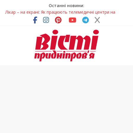
Останні новини:
Лікар – на екрані: Як працюють телемедичні центри на
Дніпропетровщині
У Дніпрі триває масштабна підготовка до опалювального
сезону
Пошуки тривають: на Дніпропетровщині досліджують місце
розташування легендарного монастиря (Фото)
Ветерани Дніпропетровщини отримують шанс на власне
житло
Говорити про воду без паніки: чому важлива правильна
комунікація