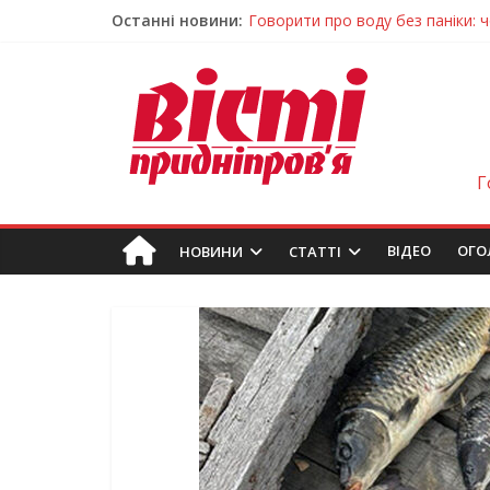
Говорити про воду без паніки: 
Останні новини:
Лікар – на екрані: Як працюють
У Дніпрі триває масштабна під
Пошуки тривають: на Дніпропет
Ветерани Дніпропетровщини от
Г
ВIДЕО
ОГО
НОВИНИ
СТАТТІ