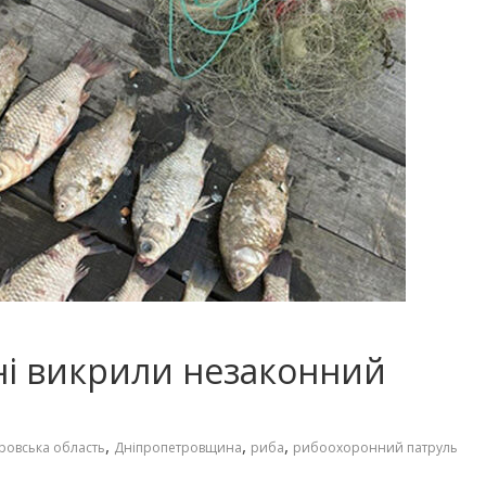
і викрили незаконний
,
,
,
ровська область
Дніпропетровщина
риба
рибоохоронний патруль