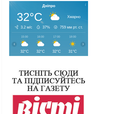
Дніпро
32°C
Хмарно
3.2 м/с
37%
759
мм рт. ст.
15:00
16:00
17:00
18:00
19:00
20:00
‹
›
32°C
32°C
32°C
31°C
31°C
29°C