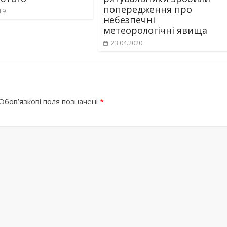
попередження про
19
небезпечні
метеорологічні явища
23.04.2020
Обов’язкові поля позначені
*