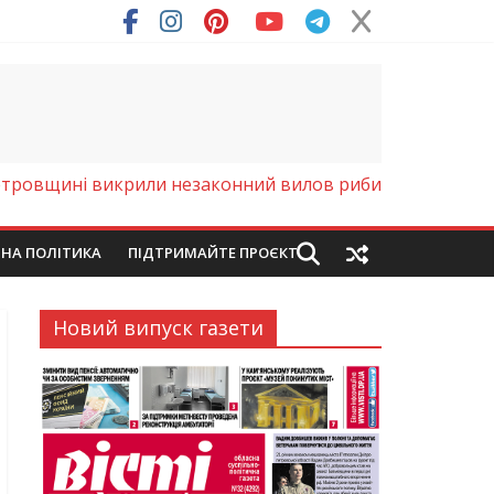
ря (Фото)
етровщині викрили незаконний вилов риби
ЙНА ПОЛІТИКА
ПІДТРИМАЙТЕ ПРОЄКТ
Новий випуск газети