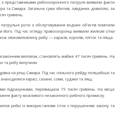
о з представниками рибоохоронного патруля виявили факти
ра та Самара. Загальна сума збитків, завданих довкіллю, за
сяч гривень.
патрульні роти з обслуговування водних об’єктів помітили
ти його. Під час огляду правоохоронці виявили жилкові сітки
ож свіжовиловлену рибу — карасів, коропів, пліток та ляща.
 незаконним виловом, становлять майже 47 тисяч гривень. На
ки та рибу вилучили.
івка на річці Самара. Під час спільного рейду поліцейські та
х знаходилися карасі, сазани, соми, судаки та лящ.
іми підрахунками, перевищила 75 тисяч гривень. На місце
ування факту можливого незаконного рибного промислу.
илов риби із використанням сіток є порушенням закону та