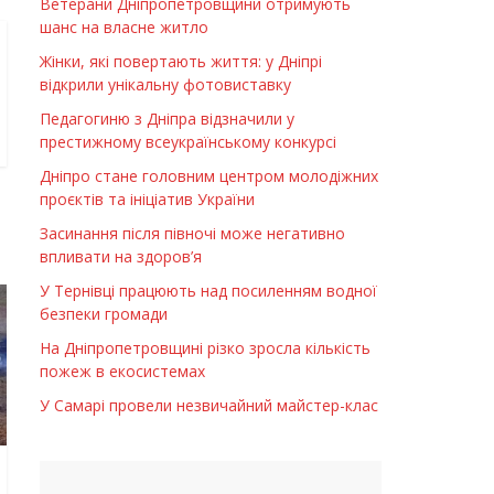
Ветерани Дніпропетровщини отримують
шанс на власне житло
Жінки, які повертають життя: у Дніпрі
відкрили унікальну фотовиставку
Педагогиню з Дніпра відзначили у
престижному всеукраїнському конкурсі
Дніпро стане головним центром молодіжних
проєктів та ініціатив України
Засинання після півночі може негативно
впливати на здоров’я
У Тернівці працюють над посиленням водної
безпеки громади
На Дніпропетровщині різко зросла кількість
пожеж в екосистемах
У Самарі провели незвичайний майстер-клас