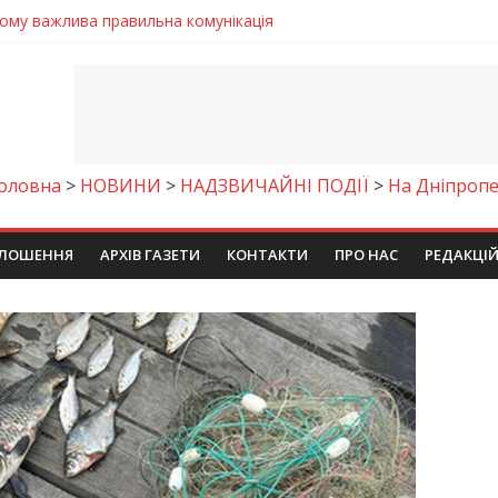
чому важлива правильна комунікація
 телемедичні центри на Дніпропетровщині
готовка до опалювального сезону
ровщині досліджують місце розташування легендарного монасти
римують шанс на власне житло
оловна
>
НОВИНИ
>
НАДЗВИЧАЙНІ ПОДІЇ
>
На Дніпроп
ЛОШЕННЯ
АРХІВ ГАЗЕТИ
КОНТАКТИ
ПРО НАС
РЕДАКЦІ