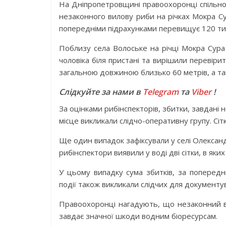
На Дніпропетровщині правоохоронці спільн
незаконного вилову риби на річках Мокра Су
попередніми підрахунками перевищує 120 ти
Поблизу села Волоське на річці Мокра Сура 
чоловіка біля пристані та вирішили перевіри
загальною довжиною близько 60 метрів, а так
Слідкуйте за нами в
Telegram
та
Viber
!
За оцінками рибінспекторів, збитки, завдані
місце викликали слідчо-оперативну групу. Сіт
Ще один випадок зафіксували у селі Олександр
рибінспектори виявили у воді дві сітки, в яки
У цьому випадку сума збитків, за попередн
події також викликали слідчих для документ
Правоохоронці нагадують, що незаконний в
завдає значної шкоди водним біоресурсам.