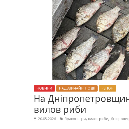
НОВИНИ
НАДЗВИЧАЙНІ ПОДІЇ
РЕГІОН
На Дніпропетровщин
вилов риби
,
,
20.05.2026
браконьєри
вилов риби
Дніпропет