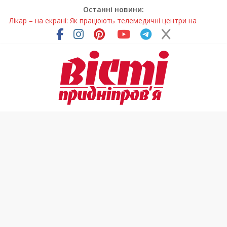
Останні новини:
Лікар – на екрані: Як працюють телемедичні центри на
Дніпропетровщині
У Дніпрі триває масштабна підготовка до опалювального
сезону
Пошуки тривають: на Дніпропетровщині досліджують місце
розташування легендарного монастиря (Фото)
Ветерани Дніпропетровщини отримують шанс на власне
житло
Говорити про воду без паніки: чому важлива правильна
комунікація