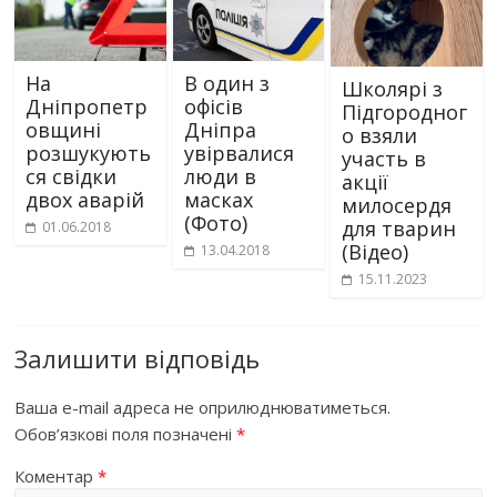
На
В один з
Школярі з
Дніпропетр
офісів
Підгородног
овщині
Дніпра
о взяли
розшукують
увірвалися
участь в
ся свідки
люди в
акції
двох аварій
масках
милосердя
(Фото)
для тварин
01.06.2018
(Відео)
13.04.2018
15.11.2023
Залишити відповідь
Ваша e-mail адреса не оприлюднюватиметься.
Обов’язкові поля позначені
*
Коментар
*