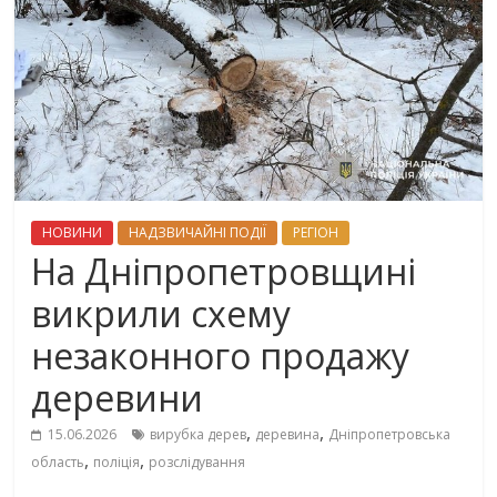
НОВИНИ
НАДЗВИЧАЙНІ ПОДІЇ
РЕГІОН
На Дніпропетровщині
викрили схему
незаконного продажу
деревини
,
,
15.06.2026
вирубка дерев
деревина
Дніпропетровська
,
,
область
поліція
розслідування