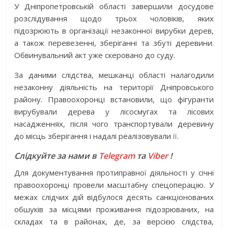
У Дніпропетровській області завершили досудове
розслідування щодо трьох чоловіків, яких
підозрюють в організації незаконної вирубки дерев,
а також перевезенні, зберіганні та збуті деревини.
Обвинувальний акт уже скеровано до суду.
За даними слідства, мешканці області налагодили
незаконну діяльність на території Дніпровського
району. Правоохоронці встановили, що фігуранти
вирубували дерева у лісосмугах та лісових
насадженнях, після чого транспортували деревину
до місць зберігання і надалі реалізовували її.
Слідкуйте за нами в
Telegram
та
Viber
!
Для документування протиправної діяльності у січні
правоохоронці провели масштабну спецоперацію. У
межах слідчих дій відбулося десять санкціонованих
обшуків за місцями проживання підозрюваних, на
складах та в районах, де, за версією слідства,