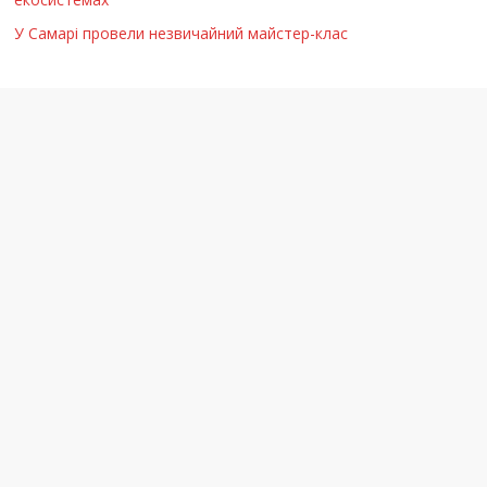
У Самарі провели незвичайний майстер-клас