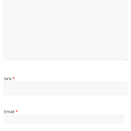
Ім'я
*
Email
*