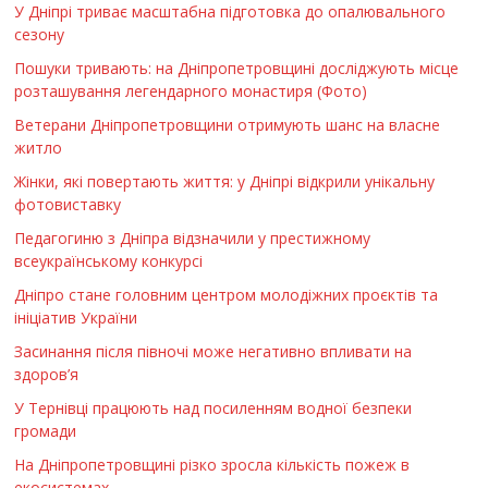
У Дніпрі триває масштабна підготовка до опалювального
сезону
Пошуки тривають: на Дніпропетровщині досліджують місце
розташування легендарного монастиря (Фото)
Ветерани Дніпропетровщини отримують шанс на власне
житло
Жінки, які повертають життя: у Дніпрі відкрили унікальну
фотовиставку
Педагогиню з Дніпра відзначили у престижному
всеукраїнському конкурсі
Дніпро стане головним центром молодіжних проєктів та
ініціатив України
Засинання після півночі може негативно впливати на
здоров’я
У Тернівці працюють над посиленням водної безпеки
громади
На Дніпропетровщині різко зросла кількість пожеж в
екосистемах