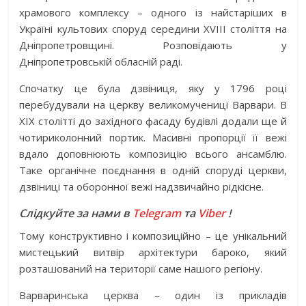
храмового комплексу – одного із найстаріших в
Україні культових споруд середини XVIII століття на
Дніпропетровщині. Розповідають у
Дніпропетровській обласній раді.
Спочатку це була дзвіниця, яку у 1796 році
перебудували на церкву великомучениці Варвари. В
XIX столітті до західного фасаду будівлі додали ще й
чотириколонний портик. Масивні пропорції її вежі
вдало доповнюють композицію всього ансамблю.
Таке органічне поєднання в одній споруді церкви,
дзвіниці та оборонної вежі надзвичайно рідкісне.
Слідкуйте за нами в
Telegram
та
Viber
!
Тому конструктивно і композиційно – це унікальний
мистецький витвір архітектури бароко, який
розташований на території саме нашого регіону.
Варваринська церква – один із прикладів