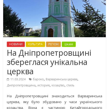
НОВИНИ
КУЛЬТУРА
РЕГІОН
Цікаве
На Дніпропетровщині
збереглася унікальна
церква
,
,
11.03.2024
бароко
Варваринська церква
,
,
,
Дніпропетровщина
история
козацтво
стиль
На Дніпропетровщині знаходиться Варваринська
церква, яку було збудовано у часи українського
козацтва. Вона є частиною Китайгородського