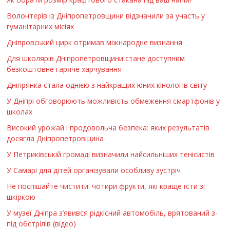
Волонтерів із Дніпропетровщини відзначили за участь у
гуманітарних місіях
Дніпровський цирк отримав міжнародне визнання
Для школярів Дніпропетровщини стане доступним
безкоштовне гаряче харчування
Дніпрянка стала однією з найкращих юних кінологів світу
У Дніпрі обговорюють можливість обмеження смартфонів у
школах
Високий урожай і продовольча безпека: яких результатів
досягла Дніпропетровщина
У Петриківській громаді визначили найсильніших тенісистів
У Самарі для дітей організували особливу зустріч
Не поспішайте чистити: чотири фрукти, які краще їсти зі
шкіркою
У музеї Дніпра з’явився рідкісний автомобіль, врятований з-
під обстрілів (відео)