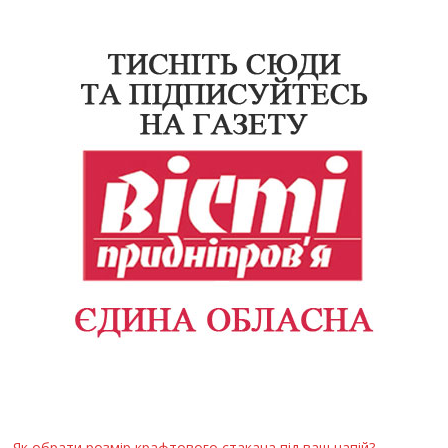
Як обрати розмір крафтового стакана під ваш напій?