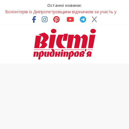
Останні новини:
Волонтерів із Дніпропетровщини відзначили за участь у
гуманітарних місіях
Дніпровський цирк отримав міжнародне визнання
Для школярів Дніпропетровщини стане доступним
безкоштовне гаряче харчування
Дніпрянка стала однією з найкращих юних кінологів світу
Як обрати розмір крафтового стакана під ваш напій?