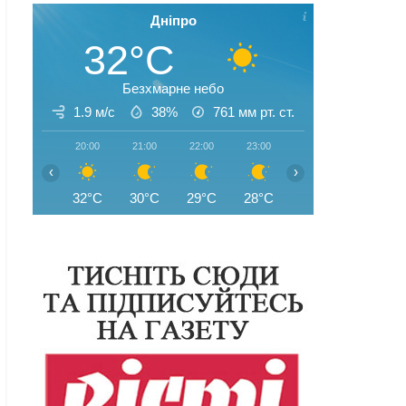
Дніпро
32°C
Безхмарне небо
1.9 м/с
38%
761
мм рт. ст.
20:00
21:00
22:00
23:00
00:00
01:00
‹
›
32°C
30°C
29°C
28°C
27°C
27°C