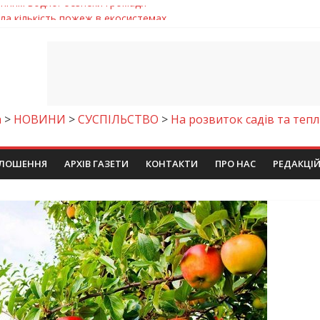
ла кількість пожеж в екосистемах
майстер-клас
іпра визнали найкращими в Україні
ть аварію на магістральному водогоні
енням водної безпеки громади
а
>
НОВИНИ
>
СУСПІЛЬСТВО
>
На розвиток садів та теп
ЛОШЕННЯ
АРХІВ ГАЗЕТИ
КОНТАКТИ
ПРО НАС
РЕДАКЦІ