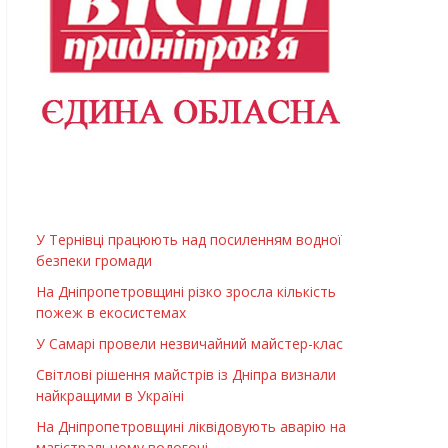
У Тернівці працюють над посиленням водної
безпеки громади
На Дніпропетровщині різко зросла кількість
пожеж в екосистемах
У Самарі провели незвичайний майстер-клас
Світлові рішення майстрів із Дніпра визнали
найкращими в Україні
На Дніпропетровщині ліквідовують аварію на
магістральному водогоні