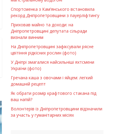
Спортсменка з Кам’янського встановила
рекорд Дніпропетровщини з пауерліфтингу
Приховав майно та доходи: на
Дніпропетровщині депутата сільради
визнали винним
На Дніпропетровщині зафіксували рясне
цвітіння рідкісних рослин (фото)
У Дніпрі змагалися найсильніші яхтсмени
України (фото)
Гречана каша з овочами і яйцем: легкий
домашній рецепт
Як обрати розмір крафтового стакана під
ваш напій?
Волонтерів із Дніпропетровщини відзначили
за участь у гуманітарних місіях