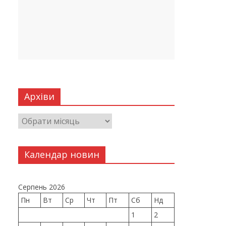
Архіви
Календар новин
Серпень 2026
Пн
Вт
Ср
Чт
Пт
Сб
Нд
1
2