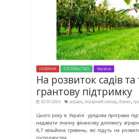
НОВИНИ
СУСПІЛЬСТВО
Україна
На розвиток садів та
грантову підтримку
,
,
,
02.07.2024
аграрії
Аграрний сектор
бізнес
гр
Цього року в Україні урядова програма під
надавати значну фінансову допомогу аграр
8,7 мільйона гривень, які підуть на розвит
господарства.