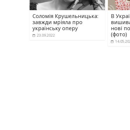
Соломія Крушельницька:
В Украї
завжди мріяла про
вишива
українську оперу
нові п
(фото)
23.09.2022
14.05.20