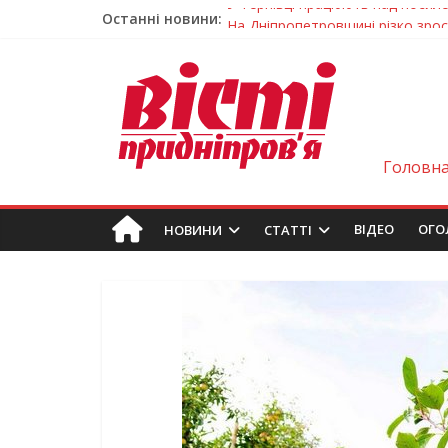
Останні новини:
На Дніпропетровщині різко зрос
У Самарі провели незвичайний 
Світлові рішення майстрів із Дн
На Дніпропетровщині ліквідовую
У Тернівці працюють над посил
Головн
ВIДЕО
ОГО
НОВИНИ
СТАТТІ