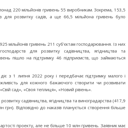
понад 220 мільйонів гривень 55 виробникам. Зокрема, 153,5
в для розвитку садів, а ще 66,5 мільйона гривень було
925 мільйонів гривень 211 суб’єктам господарювання. Із них
осподарств для розвитку садівництва, ягідництва та
ривень пішло на підтримку 46 підприємств, що займаються
діє з 1 липня 2022 року і передбачає підтримку малого і
можливість для кожного бажаючого створити чи розвивати
«Свій сад», «Своя теплиця», «Новий рівень».
я розвитку садівництва, ягідництва та виноградарства (417,9
лн грн). Відповідно до наказів планується створення більше
артості проекту, але не більше 10 млн гривень. Заявник має