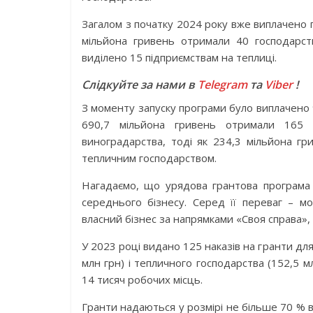
Загалом з початку 2024 року вже виплачено 
мільйона гривень отримали 40 господарст
виділено 15 підприємствам на теплиці.
Слідкуйте за нами в
Telegram
та
Viber
!
З моменту запуску програми було виплачено 
690,7 мільйона гривень отримали 165 г
виноградарства, тоді як 234,3 мільйона г
тепличним господарством.
Нагадаємо, що урядова грантова програма 
середнього бізнесу. Серед її переваг – 
власний бізнес за напрямками «Своя справа», 
У 2023 році видано 125 наказів на гранти дл
млн грн) і тепличного господарства (152,5 м
14 тисяч робочих місць.
Гранти надаються у розмірі не більше 70 % в