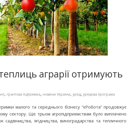
 теплиць аграрії отримують
,
,
,
,
ант
грантова підтримка
новини України
уряд
урядова програма
тримки малого та середнього бізнесу “єРобота” продовжує
ному сектору. Ще трьом агропідприємствам було виплачено
ок садівництва, ягідництва, виноградарства та тепличного