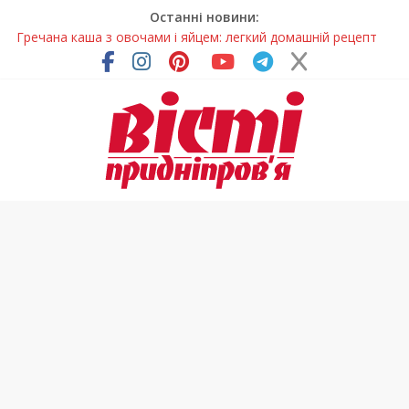
Останні новини:
Гречана каша з овочами і яйцем: легкий домашній рецепт
Як обрати розмір крафтового стакана під ваш напій?
Волонтерів із Дніпропетровщини відзначили за участь у
гуманітарних місіях
Дніпровський цирк отримав міжнародне визнання
У Дніпрі змагалися найсильніші яхтсмени України (фото)