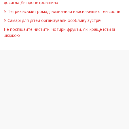
досягла Дніпропетровщина
У Петриківській громаді визначили найсильніших тенісистів
У Самарі для дітей організували особливу зустріч
Не поспішайте чистити: чотири фрукти, які краще їсти зі
шкіркою