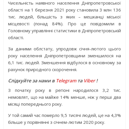
Чисельність наявного населення Дніпропетровської
області на 1 березня 2021 року становила 3 млн 136
тис. людей, більшість з яких – мешканці міської
місцевості (понад 84%). Про це повідомили в
Головному управлінні статистики в Дніпропетровській
області.
За даними облстату, упродовж січня-лютого цього
року населення Дніпропетровщини зменшилося на
6,1 тис. людей. Зменшення відбулося в основному за
рахунок природного скорочення.
Слідкуйте за нами в
Telegram
та
Viber
!
З початку року в регіоні народилося 3,2 тис.
немовлят, що на майже 14% менше, ніж у перші два
місяці попереднього року.
У той самий час померло 9,5 тисячі людей, це на 4,3%
більше у порівнянні з січнем-лютим 2020 року.