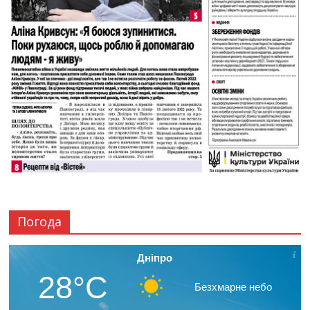
Погода
Дніпро
28°C
Безхмарне небо