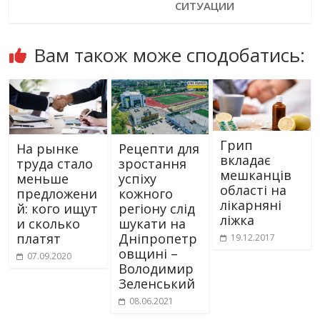
СИТУАЦИИ
Вам також може сподобатись:
Грип
На рынке
Рецепти для
вкладає
труда стало
зростання
мешканців
меньше
успіху
області на
предложени
кожного
лікарняні
й: кого ищут
регіону слід
ліжка
и сколько
шукати на
платят
Дніпропетр
19.12.2017
овщині –
07.09.2020
Володимир
Зеленський
08.06.2021