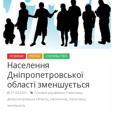
НОВИНИ
РЕГІОН
СУСПІЛЬСТВО
Населення
Дніпропетровської
області зменшується
,
27.04.2021
Головне управління статистики
,
,
,
Дніпропетровська область
населення
статистика
чисельність