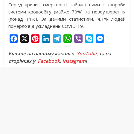
Серед причин смертності найчастішими є хвороби
системи кровообігу (майже 70%) та новоутворення
(понад 11%). За даними статистики, 4,1% людей
померло від ускладнень COVID-19.
F
X
P
L
T
W
V
S
M
a
i
i
e
h
i
k
e
Більше на нашому каналі в
YouTube,
та на
c
n
n
l
a
b
y
s
сторінках у
Facebook
,
Instagram
!
e
t
k
e
t
e
p
s
b
e
e
g
s
r
e
e
o
r
d
r
A
n
o
e
I
a
p
g
k
s
n
m
p
e
t
r