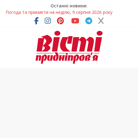
Останні новини:
Говорити про воду без паніки: чому важлива правильна
комунікація
Лікар – на екрані: Як працюють телемедичні центри на
Дніпропетровщині
У Дніпрі триває масштабна підготовка до опалювального
сезону
Пошуки тривають: на Дніпропетровщині досліджують місце
розташування легендарного монастиря (Фото)
Погода та прикмети на неділю, 9 серпня 2026 року