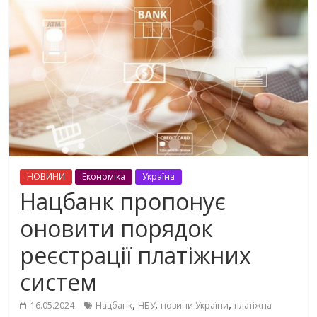
НОВИНИ
Економіка
Україна
Нацбанк пропонує
оновити порядок
реєстрації платіжних
систем
,
,
,
16.05.2024
Нацбанк
НБУ
новини України
платіжна