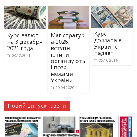
Курс
Курс валют
Магістратур
доллара в
на 3 декабря
а-2026:
Украине
2021 года
вступні
падает
іспити
03.12.2021
організують
05.10.2016
і поза
межами
України
20.04.2026
Новий випуск газети