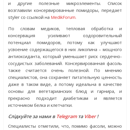
и другие полезные микроэлементы. Список
возглавили консервированные помидоры, передает
styler со ссылкой на
MedikForum.
По словам медиков, тепловая обработка и
консервация усиливают оздоровительный
потенциал помидоров, потому как улучшают
усвоение содержащегося в них ликопина – мощного
антиоксиданта, который уменьшает риск сердечно-
сосудистых заболеваний. Консервированная фасоль
также считается очень полезной. По мнению
специалистов, она сохраняет питательную ценность
даже в таком виде, а потому идеальна в качестве
основы для вегетарианских блюд и гарнира, и
прекрасно подходит диабетикам и является
источником белка и клетчатки.
Слідкуйте за нами в
Telegram
та
Viber
!
Специалисты отметили, что, помимо фасоли, можно