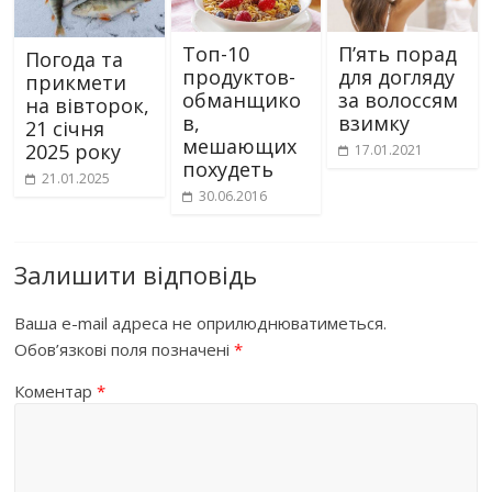
Топ-10
П’ять порад
Погода та
продуктов-
для догляду
прикмети
обманщико
за волоссям
на вівторок,
в,
взимку
21 січня
мешающих
2025 року
17.01.2021
похудеть
21.01.2025
30.06.2016
Залишити відповідь
Ваша e-mail адреса не оприлюднюватиметься.
Обов’язкові поля позначені
*
Коментар
*