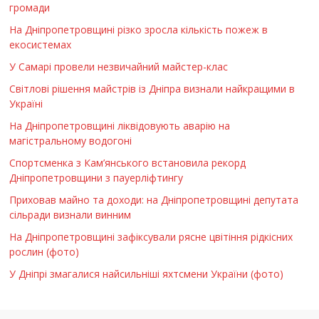
громади
На Дніпропетровщині різко зросла кількість пожеж в
екосистемах
У Самарі провели незвичайний майстер-клас
Світлові рішення майстрів із Дніпра визнали найкращими в
Україні
На Дніпропетровщині ліквідовують аварію на
магістральному водогоні
Спортсменка з Кам’янського встановила рекорд
Дніпропетровщини з пауерліфтингу
Приховав майно та доходи: на Дніпропетровщині депутата
сільради визнали винним
На Дніпропетровщині зафіксували рясне цвітіння рідкісних
рослин (фото)
У Дніпрі змагалися найсильніші яхтсмени України (фото)