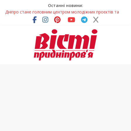
Останні новини:
Дніпро стане головним центром молодіжних проєктів та
ініціатив України
Засинання після півночі може негативно впливати на
здоров’я
У Тернівці працюють над посиленням водної безпеки
громади
На Дніпропетровщині різко зросла кількість пожеж в
екосистемах
Педагогиню з Дніпра відзначили у престижному
всеукраїнському конкурсі