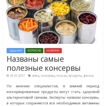
Здоров'я
КОРИСНЕ
НОВИНИ
Названы самые
полезные консервы
,
,
,
,
25.01.2017
зима
консервы
польза
продукты
фасоль
По мнению специалистов, в зимний период
консервированные продукты могут стать здоровой
альтернативой свежим. Эксперты назвали консервы,
в которых сохраняются все необходимые витамины