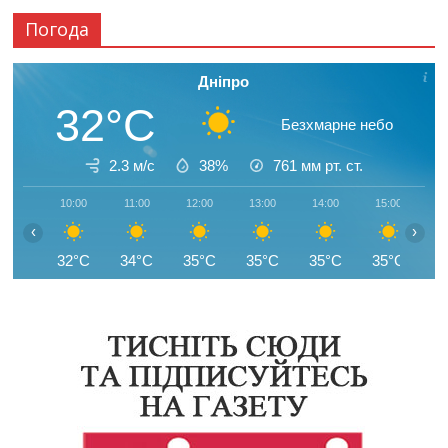
Погода
Дніпро
32°C
Безхмарне небо
2.3 м/с
38%
761
мм рт. ст.
10:00
11:00
12:00
13:00
14:00
15:00
1
‹
›
32°C
34°C
35°C
35°C
35°C
35°C
3