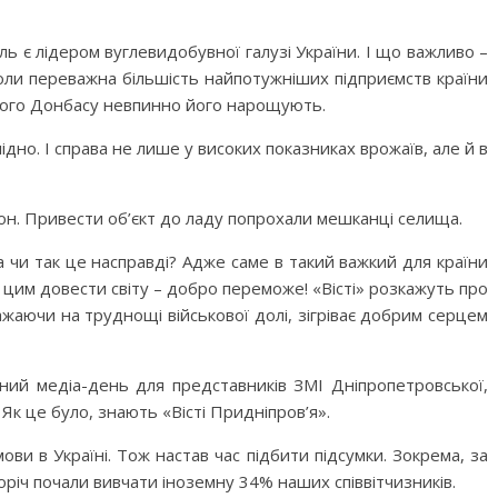
ль є лідером вуглевидобувної галузі України. І що важливо –
 коли переважна більшість найпотужніших підприємств країни
дного Донбасу невпинно його нарощують.
дно. І справа не лише у високих показниках врожаїв, але й в
н. Привести об’єкт до ладу попрохали мешканці селища.
 чи так це насправді? Адже саме в такий важкий для країни
й цим довести світу – добро переможе! «Вісті» розкажуть про
ажаючи на труднощі військової долі, зігріває добрим серцем
рний медіа-день для представників ЗМІ Дніпропетровської,
 Як це було, знають «Вісті Придніпров’я».
ви в Україні. Тож настав час підбити підсумки. Зокрема, за
річ почали вивчати іноземну 34% наших співвітчизників.