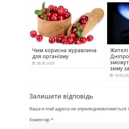
Чим корисна журавлина
Жителі
для організму
Дніпр
зможут
28.05.2026
зиму з
18.06.20
Залишити відповідь
Ваша e-mail адреса не оприлюднюватиметься.
Коментар
*