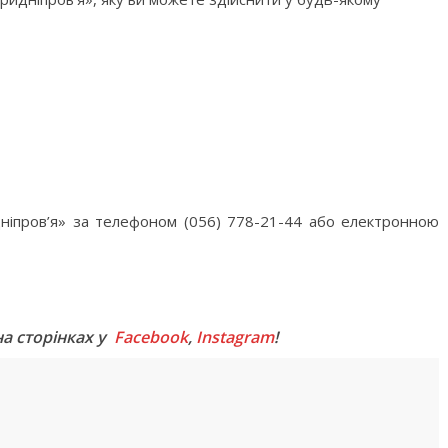
идніпров’я» за телефоном (056) 778-21-44 або електронною
M
на сторінках у
Facebook
,
Instagram
!