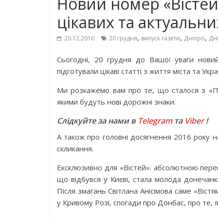
Новий номер «Вістей
цікавих та актуальни
,
,
,
20.12.2016
20 грудня
випуск газети
Дніпро
Дн
Сьогодні, 20 грудня до Вашої уваги новий
підготували цікаві статті з життя міста та Укра
Ми розкажемо вам про те, що сталося з «П
якими будуть нові дорожні знаки.
Слідкуйте за нами в
Telegram
та
Viber
!
А також про головні досягнення 2016 року н
скликання.
Ексклюзивно для «Вістей»: абсолютною перем
що відбувся у Києві, стала молода донечанк
Після змагань Світлана Анісімова саме «Вістя
у Кривому Розі, спогади про Донбас, про те, я