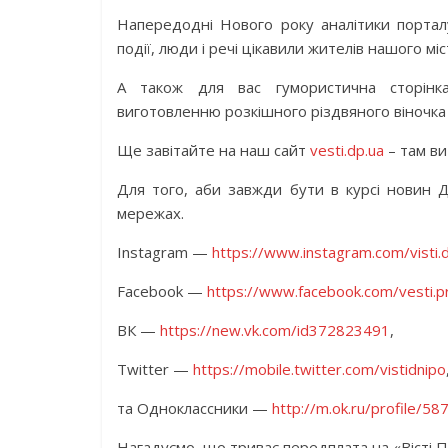
Напередодні Нового року аналітики порталу
події, люди і речі цікавили жителів нашого міс
А також для вас гумористична сторінка
виготовленню розкішного різдвяного віночка 
Ще завітайте на наш сайт
vesti.dp.ua
– там ви
Для того, аби завжди бути в курсі новин Дн
мережах.
Instagram —
https://www.instagram.com/visti.
Facebook —
https://www.facebook.com/vesti.p
ВК —
https://new.vk.com/id372823491
,
Twitter —
https://mobile.twitter.com/vistidnipо
та Одноклассники —
http://m.ok.ru/profile/
Нагадуємо, що триває передплата на «Вісті П