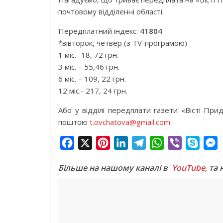
почтовому відділенні області.
Передплатний індекс:
41804
*вівторок, четвер (з ТV-програмою)
1 міс.- 18, 72 грн.
3 міс. – 55,46 грн.
6 міс. – 109, 22 грн.
12 міс.- 217, 24 грн.
Або у відділі передплати газети «Вісті Пр
поштою
t.ovchatova@gmail.com
F
X
P
L
T
W
V
S
a
i
i
e
h
i
k
e
Більше на нашому каналі в
YouTube,
та 
c
n
n
l
a
b
y
s
e
t
k
e
t
e
p
s
b
e
e
g
s
r
e
e
o
r
d
r
A
n