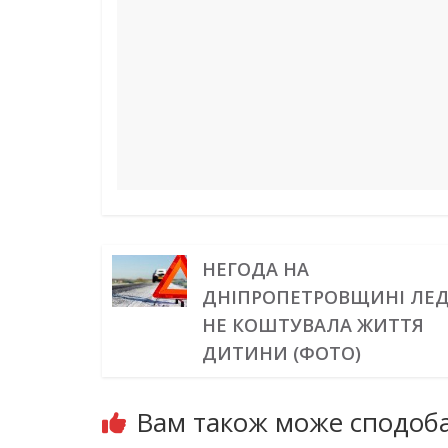
o
e
I
a
p
g
k
s
n
m
p
e
t
r
НЕГОДА НА
ДНІПРОПЕТРОВЩИНІ ЛЕ
НЕ КОШТУВАЛА ЖИТТЯ
ДИТИНИ (ФОТО)
Вам також може сподоба