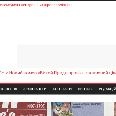
 телемедичні центри на Дніпропетровщині
готовка до опалювального сезону
ровщині досліджують місце розташування легендарного монасти
римують шанс на власне житло
чому важлива правильна комунікація
ОН
>
Новий номер «Вістей Придніпров’я», сповнений цік
ЛОШЕННЯ
АРХІВ ГАЗЕТИ
КОНТАКТИ
ПРО НАС
РЕДАКЦІ