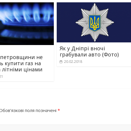
Як у Дніпрі вночі
грабували авто (Фото)
опетровщини не
20.02.2018
ь купити газ на
а літніми цінами
21
Обов’язкові поля позначені
*