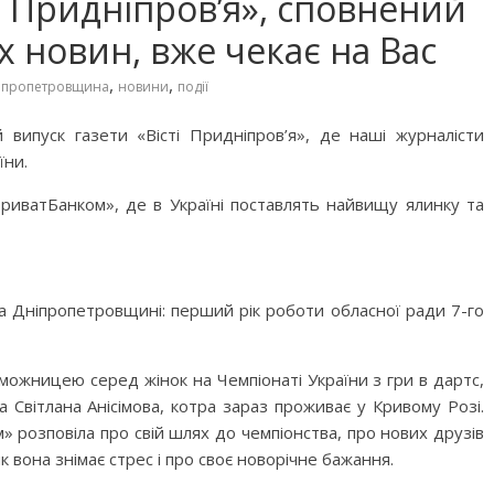
 Придніпров’я», сповнений
х новин, вже чекає на Вас
,
,
іпропетровщина
новини
події
 випуск газети «Вісті Придніпров’я», де наші журналісти
їни.
риватБанком», де в Україні поставлять найвищу ялинку та
а Дніпропетровщині: перший рік роботи обласної ради 7-го
ожницею серед жінок на Чемпіонаті України з гри в дартс,
а Світлана Анісімова, котра зараз проживає у Кривому Розі.
м» розповіла про свій шлях до чемпіонства, про нових друзів
к вона знімає стрес і про своє новорічне бажання.