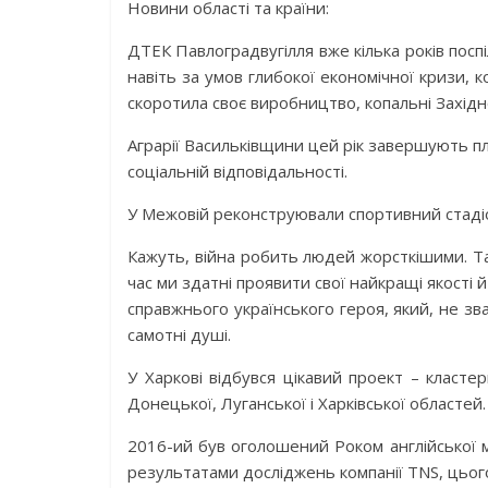
Новини області та країни:
ДТЕК Павлоградвугілля вже кілька років поспі
навіть за умов глибокої економічної кризи,
скоротила своє виробництво, копальні Захі
Аграрії Васильківщини цей рік завершують плі
соціальній відповідальності.
У Межовій реконструювали спортивний стадіо
Кажуть, війна робить людей жорсткішими. Та
час ми здатні проявити свої найкращі якості 
справжнього українського героя, який, не зв
самотні душі.
У Харкові відбувся цікавий проект – класте
Донецької, Луганської і Харківської областей.
2016-ий був оголошений Роком англійської мо
результатами досліджень компанії TNS, цього