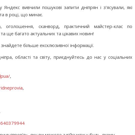
 Яндекс вивчили пошукові запити дніпрян і з’ясували, які
та в році, що минає.
, оголошення, сканворд, практичний майстер-клас по
та ще багато актуальних та цікавих новин!
 знайдете більше ексклюзивної інформації.
іпра, області та світу, приєднуйтесь до нас у соціальних
dpua/
,
ridneprovia
,
,
587640379944
ридніпров’я», яку ви можете здійснити у будь-якому