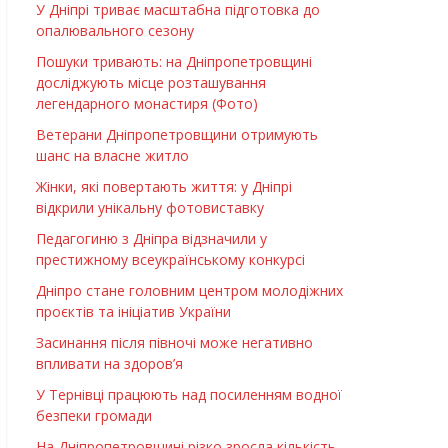
У Дніпрі триває масштабна підготовка до
опалювального сезону
Пошуки тривають: на Дніпропетровщині
досліджують місце розташування
легендарного монастиря (Фото)
Ветерани Дніпропетровщини отримують
шанс на власне житло
Жінки, які повертають життя: у Дніпрі
відкрили унікальну фотовиставку
Педагогиню з Дніпра відзначили у
престижному всеукраїнському конкурсі
Дніпро стане головним центром молодіжних
проєктів та ініціатив України
Засинання після півночі може негативно
впливати на здоров’я
У Тернівці працюють над посиленням водної
безпеки громади
На Дніпропетровщині різко зросла кількість