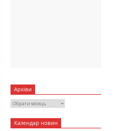
Архіви
Календар новин