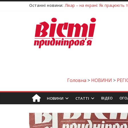
Останні новини:
Лікар – на екрані: Як працюють
У Дніпрі триває масштабна під
Пошуки тривають: на Дніпропет
Ветерани Дніпропетровщини от
Говорити про воду без паніки: 
Головна
>
НОВИНИ
>
РЕГІ
ВIДЕО
ОГО
НОВИНИ
СТАТТІ