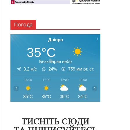
Погода
Дніпро
35°C
Безхмарне небо
3.2 м/с
24%
759
мм рт. ст.
16:00
17:00
18:00
19:00
20:00
21:00
‹
›
35°C
35°C
35°C
34°C
32°C
31°C