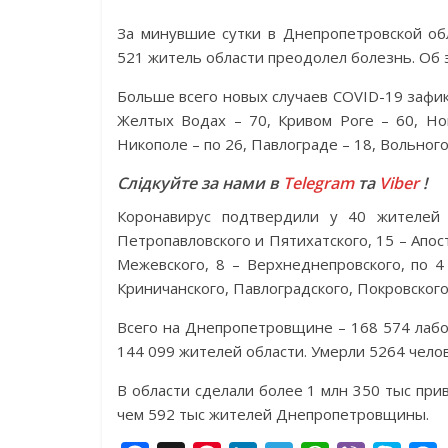
За минувшие сутки в Днепропетровской об
521 житель области преодолел болезнь. Об
Больше всего новых случаев COVID-19 зафикс
Желтых Водах – 70, Кривом Роге – 60, Но
Никополе – по 26, Павлограде – 18, Вольного
Слідкуйте за нами в
Telegram
та
Viber
!
Коронавирус подтвердили у 40 жителей 
Петропавловского и Пятихатского, 15 – Апост
Межевского, 8 – Верхнеднепровского, по 4
Криничанского, Павлоградского, Покровского
Всего на Днепропетровщине – 168 574 лаб
144 099 жителей области. Умерли 5264 челов
В области сделали более 1 млн 350 тыс при
чем 592 тыс жителей Днепропетровщины.