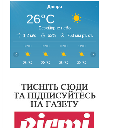
Дніпро
26°C
Безхмарне небо
1.2 м/с
63%
763
мм рт. ст.
08:00
09:00
10:00
11:00
12:00
13:00
‹
›
26°C
28°C
30°C
32°C
33°C
33°C