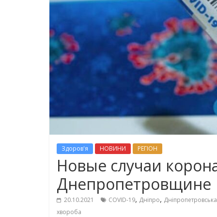
Здоров'я
НОВИНИ
РЕГІОН
Новые случаи корон
Днепропетровщине
,
,
20.10.2021
COVID-19
Дніпро
Дніпропетровська
хвороба