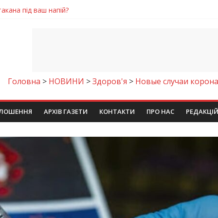
акана під ваш напій?
 відзначили за участь у гуманітарних місіях
народне визнання
и стане доступним безкоштовне гаряче харчування
: легкий домашній рецепт
Головна
>
НОВИНИ
>
Здоров'я
>
Новые случаи корон
ЛОШЕННЯ
АРХІВ ГАЗЕТИ
КОНТАКТИ
ПРО НАС
РЕДАКЦІ