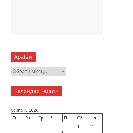
Архіви
Календар новин
Серпень 2026
Пн
Вт
Ср
Чт
Пт
Сб
Нд
1
2