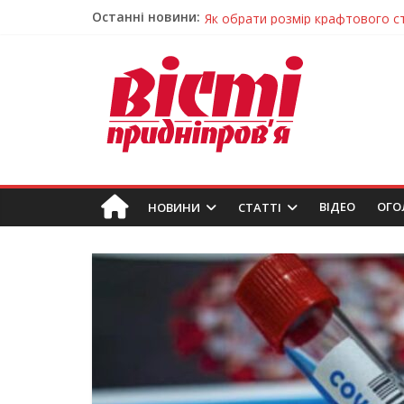
Останні новини:
Як обрати розмір крафтового ст
Волонтерів із Дніпропетровщини
Дніпровський цирк отримав між
Для школярів Дніпропетровщин
Гречана каша з овочами і яйцем
ВIДЕО
ОГО
НОВИНИ
СТАТТІ