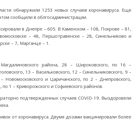
ласти обнаружили 1253 новых случаев коронавируса. Еще
 этом сообщили в облгосадминистрации.
ировали в Днепре – 605. В Каменском – 108, Покрове – 81,
вомосковске – 48, Першотравенске – 28, Синельниково и
рске – 7, Марганце – 1.
Магдалиновского района, 28 – Широковского, по 16 –
оловского, 13 – Васильковского, 12 – Синельниковского, 9 –
 – Новомосковского и Царичанского, по 2 – Днепровского,
, по 1 – Криворожского и Софиевского районов.
ораторно подтвержденных случаев COVID-19. Выздоровели
ека.
вивок от коронавируса. Двумя дозами вакцинировали более