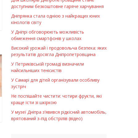
доступним безкоштовне гаряче харчування
Дніпрянка стала однією з найкращих юних
кінологів світу
У Дніпрі обговорюють можливість
обмеження смартфонів у школах
Високий урожай і продовольча безпека: яких
результатів досягла Дніпропетровщина
У Петриківській громаді визначили
найсильніших тенісистів
У Самарі для дітей організували особливу
зустріч
Не поспішайте чистити: чотири фрукти, які
краще їсти зі шкіркою
У музеї Дніпра з’явився рідкісний автомобіль,
врятований з-під обстрілів (відео)